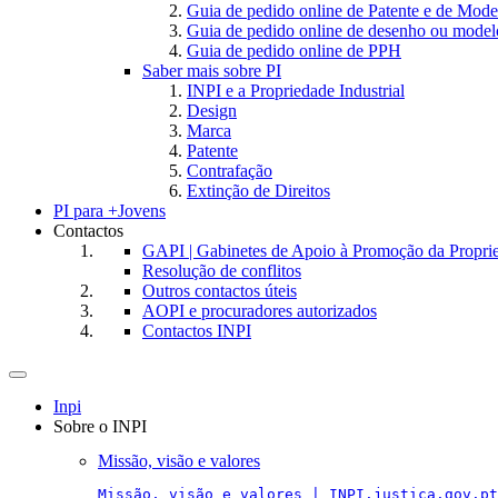
Guia de pedido online de Patente e de Mode
Guia de pedido online de desenho ou model
Guia de pedido online de PPH
Saber mais sobre PI
INPI e a Propriedade Industrial
Design
Marca
Patente
Contrafação
Extinção de Direitos
PI para +Jovens
Contactos
GAPI | Gabinetes de Apoio à Promoção da Proprie
Resolução de conflitos
Outros contactos úteis
AOPI e procuradores autorizados
Contactos INPI
Toggle
navigation
Inpi
Sobre o INPI
Missão, visão e valores
Missão, visão e valores | INPI.justica.gov.pt