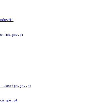
ndustrial
stica.gov.pt
I.Justiça.gov.pt
ça.gov.pt