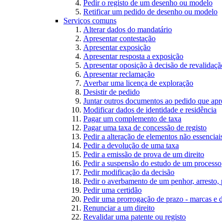
Pedir o registo de um desenho ou modelo
Retificar um pedido de desenho ou modelo
Serviços comuns
Alterar dados do mandatário
Apresentar contestação
Apresentar exposição
Apresentar resposta a exposição
Apresentar oposição à decisão de revalidação
Apresentar reclamação
Averbar uma licença de exploração
Desistir de pedido
Juntar outros documentos ao pedido que apr
Modificar dados de identidade e residência
Pagar um complemento de taxa
Pagar uma taxa de concessão de registo
Pedir a alteração de elementos não essenciais
Pedir a devolução de uma taxa
Pedir a emissão de prova de um direito
Pedir a suspensão do estudo de um processo
Pedir modificação da decisão
Pedir o averbamento de um penhor, arresto,
Pedir uma certidão
Pedir uma prorrogação de prazo - marcas e 
Renunciar a um direito
Revalidar uma patente ou registo