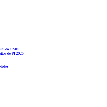
ctual da OMPI
itos de PI 2026
edidos