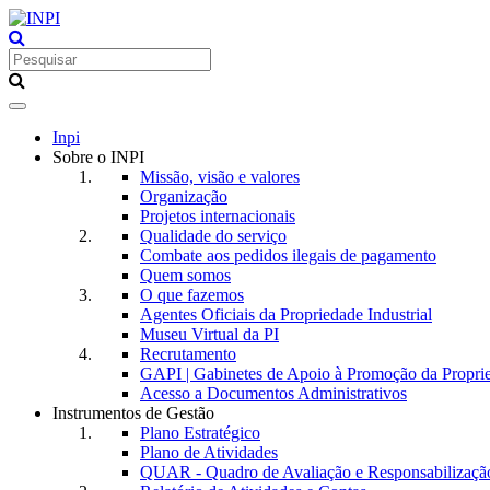
Toggle
navigation
Inpi
Sobre o INPI
Missão, visão e valores
Organização
Projetos internacionais
Qualidade do serviço
Combate aos pedidos ilegais de pagamento
Quem somos
O que fazemos
Agentes Oficiais da Propriedade Industrial
Museu Virtual da PI
Recrutamento
GAPI | Gabinetes de Apoio à Promoção da Proprie
Acesso a Documentos Administrativos
Instrumentos de Gestão
Plano Estratégico
Plano de Atividades
QUAR - Quadro de Avaliação e Responsabilizaçã