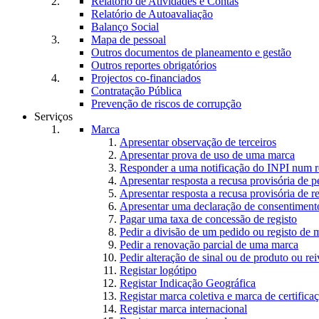
Relatório de Atividades e Contas
Relatório de Autoavaliação
Balanço Social
Mapa de pessoal
Outros documentos de planeamento e gestão
Outros reportes obrigatórios
Projectos co-financiados
Contratação Pública
Prevenção de riscos de corrupção
Serviços
Marca
Apresentar observação de terceiros
Apresentar prova de uso de uma marca
Responder a uma notificação do INPI num r
Apresentar resposta a recusa provisória de 
Apresentar resposta a recusa provisória de r
Apresentar uma declaração de consentiment
Pagar uma taxa de concessão de registo
Pedir a divisão de um pedido ou registo de 
Pedir a renovação parcial de uma marca
Pedir alteração de sinal ou de produto ou rei
Registar logótipo
Registar Indicação Geográfica
Registar marca coletiva e marca de certifica
Registar marca internacional