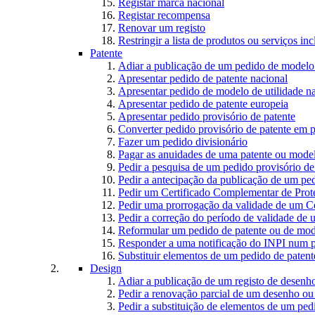
Registar marca nacional
Registar recompensa
Renovar um registo
Restringir a lista de produtos ou serviços i
Patente
Adiar a publicação de um pedido de modelo 
Apresentar pedido de patente nacional
Apresentar pedido de modelo de utilidade n
Apresentar pedido de patente europeia
Apresentar pedido provisório de patente
Converter pedido provisório de patente em p
Fazer um pedido divisionário
Pagar as anuidades de uma patente ou model
Pedir a pesquisa de um pedido provisório de
Pedir a antecipação da publicação de um ped
Pedir um Certificado Complementar de Prot
Pedir uma prorrogação da validade de um C
Pedir a correção do período de validade de
Reformular um pedido de patente ou de mode
Responder a uma notificação do INPI num p
Substituir elementos de um pedido de patente
Design
Adiar a publicação de um registo de desen
Pedir a renovação parcial de um desenho o
Pedir a substituição de elementos de um pe