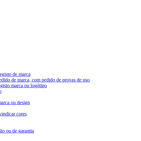
egisto de marca
pedido de marca, com pedido de provas de uso
egisto marca ou logótipo
o
marca ou design
vindicar cores
ção ou de garantia