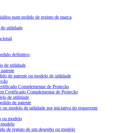
ncluídos num pedido de registo de marca
de utilidade
acional
edido definitivo
o de utilidade
 patente
ido de patente ou modelo de utilidade
eção
ertificado Complementar de Proteção
 um Certificado Complementar de Proteção
lo de utilidade
edido de patente
 ou modelo de utilidade por iniciativa do requerente
ho ou modelo
u modelo
dido de registo de um desenho ou modelo