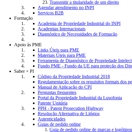
Transmitir a titularidade de um direito
Agendar atendimento no INPI
Serviços B2B
Formação
Academia de Propriedade Industrial do INPI
Academias Internacionais
Diagnóstico de Necessidades de Formação
Apoio às PME
Links Úteis para PME
Materiais Úteis para PME
Ferramenta de Diagnóstico de Propriedade Intele
Fundo PME - Fundo da UE para proteção dos Dire
Saber + PI
Código da Propriedade Industrial 2018
Regulamentação sobre os requisitos formais dos p
Manual de Aplicação do CPI
Perguntas frequentes
Portal da Propriedade Industrial da Lusofonia
Patente Unitária
PPH - Patent Prosecution Highway
Resolução Alternativa de Litígios
Autenticidades
Guias de pedido online
Guia de pedido online de marcas e logótipos