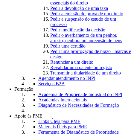
essenciais do direito
Pedir a devolução de uma taxa
Pedir a emissão de prova de um direito
Pedir a suspensão do estudo de um
processo
Pedir modificação da decisão
Pedir o averbamento de um penhor,
arresto, penhora ou apreensão de bens
Pedir uma certidão
Pedir uma prorrogação de prazo - marcas e
design
Renunciar a um direito
Revalidar uma patente ou registo
Transmitir a titularidade de um direito
Agendar atendimento no INPI
Serviços B2B
Formação
Academia de Propriedade Industrial do INPI
Academias Internacionais
Diagnóstico de Necessidades de Formação
Apoio às PME
Links Úteis para PME
Materiais Úteis para PME
Ferramenta de Diagnóstico de Propriedade