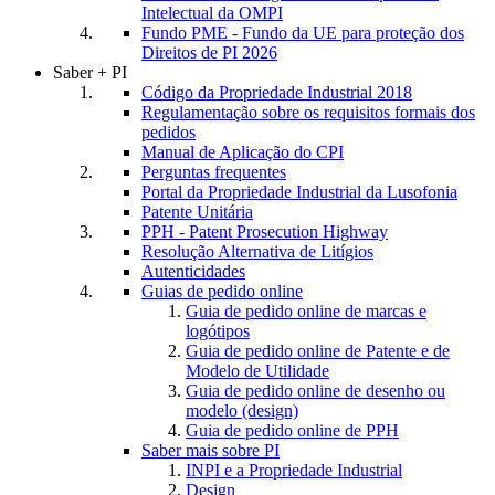
Intelectual da OMPI
Fundo PME - Fundo da UE para proteção dos
Direitos de PI 2026
Saber + PI
Código da Propriedade Industrial 2018
Regulamentação sobre os requisitos formais dos
pedidos
Manual de Aplicação do CPI
Perguntas frequentes
Portal da Propriedade Industrial da Lusofonia
Patente Unitária
PPH - Patent Prosecution Highway
Resolução Alternativa de Litígios
Autenticidades
Guias de pedido online
Guia de pedido online de marcas e
logótipos
Guia de pedido online de Patente e de
Modelo de Utilidade
Guia de pedido online de desenho ou
modelo (design)
Guia de pedido online de PPH
Saber mais sobre PI
INPI e a Propriedade Industrial
Design