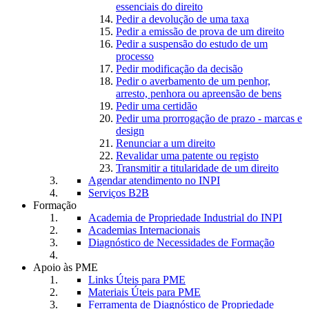
essenciais do direito
Pedir a devolução de uma taxa
Pedir a emissão de prova de um direito
Pedir a suspensão do estudo de um
processo
Pedir modificação da decisão
Pedir o averbamento de um penhor,
arresto, penhora ou apreensão de bens
Pedir uma certidão
Pedir uma prorrogação de prazo - marcas e
design
Renunciar a um direito
Revalidar uma patente ou registo
Transmitir a titularidade de um direito
Agendar atendimento no INPI
Serviços B2B
Formação
Academia de Propriedade Industrial do INPI
Academias Internacionais
Diagnóstico de Necessidades de Formação
Apoio às PME
Links Úteis para PME
Materiais Úteis para PME
Ferramenta de Diagnóstico de Propriedade