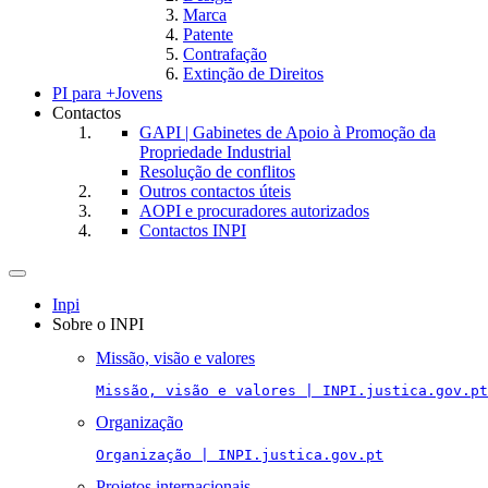
Marca
Patente
Contrafação
Extinção de Direitos
PI para +Jovens
Contactos
GAPI | Gabinetes de Apoio à Promoção da
Propriedade Industrial
Resolução de conflitos
Outros contactos úteis
AOPI e procuradores autorizados
Contactos INPI
Toggle
navigation
Inpi
Sobre o INPI
Missão, visão e valores
Missão, visão e valores | INPI.justica.gov.pt
Organização
Organização | INPI.justica.gov.pt
Projetos internacionais