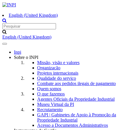
English (United Kingdom)
English (United Kingdom)
Toggle
navigation
Inpi
Sobre o INPI
Missão, visão e valores
Organização
Projetos internacionais
Qualidade do serviço
Combate aos pedidos ilegais de pagamento
Quem somos
O que fazemos
Agentes Oficiais da Propriedade Industrial
Museu Virtual da PI
Recrutamento
GAPI | Gabinetes de Apoio à Promoção da
Propriedade Industrial
Acesso a Documentos Administrativos