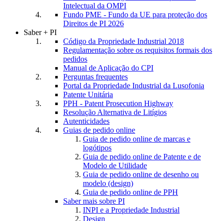
Intelectual da OMPI
Fundo PME - Fundo da UE para proteção dos
Direitos de PI 2026
Saber + PI
Código da Propriedade Industrial 2018
Regulamentação sobre os requisitos formais dos
pedidos
Manual de Aplicação do CPI
Perguntas frequentes
Portal da Propriedade Industrial da Lusofonia
Patente Unitária
PPH - Patent Prosecution Highway
Resolução Alternativa de Litígios
Autenticidades
Guias de pedido online
Guia de pedido online de marcas e
logótipos
Guia de pedido online de Patente e de
Modelo de Utilidade
Guia de pedido online de desenho ou
modelo (design)
Guia de pedido online de PPH
Saber mais sobre PI
INPI e a Propriedade Industrial
Design