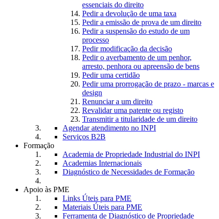
essenciais do direito
Pedir a devolução de uma taxa
Pedir a emissão de prova de um direito
Pedir a suspensão do estudo de um
processo
Pedir modificação da decisão
Pedir o averbamento de um penhor,
arresto, penhora ou apreensão de bens
Pedir uma certidão
Pedir uma prorrogação de prazo - marcas e
design
Renunciar a um direito
Revalidar uma patente ou registo
Transmitir a titularidade de um direito
Agendar atendimento no INPI
Serviços B2B
Formação
Academia de Propriedade Industrial do INPI
Academias Internacionais
Diagnóstico de Necessidades de Formação
Apoio às PME
Links Úteis para PME
Materiais Úteis para PME
Ferramenta de Diagnóstico de Propriedade