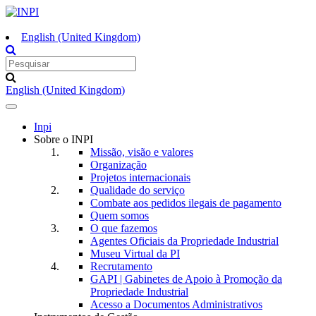
English (United Kingdom)
English (United Kingdom)
Toggle
navigation
Inpi
Sobre o INPI
Missão, visão e valores
Organização
Projetos internacionais
Qualidade do serviço
Combate aos pedidos ilegais de pagamento
Quem somos
O que fazemos
Agentes Oficiais da Propriedade Industrial
Museu Virtual da PI
Recrutamento
GAPI | Gabinetes de Apoio à Promoção da
Propriedade Industrial
Acesso a Documentos Administrativos