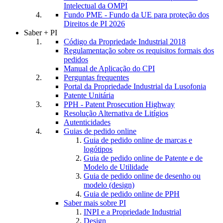
Intelectual da OMPI
Fundo PME - Fundo da UE para proteção dos
Direitos de PI 2026
Saber + PI
Código da Propriedade Industrial 2018
Regulamentação sobre os requisitos formais dos
pedidos
Manual de Aplicação do CPI
Perguntas frequentes
Portal da Propriedade Industrial da Lusofonia
Patente Unitária
PPH - Patent Prosecution Highway
Resolução Alternativa de Litígios
Autenticidades
Guias de pedido online
Guia de pedido online de marcas e
logótipos
Guia de pedido online de Patente e de
Modelo de Utilidade
Guia de pedido online de desenho ou
modelo (design)
Guia de pedido online de PPH
Saber mais sobre PI
INPI e a Propriedade Industrial
Design