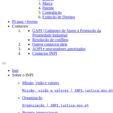
Marca
Patente
Contrafação
Extinção de Direitos
PI para +Jovens
Contactos
GAPI | Gabinetes de Apoio à Promoção da
Propriedade Industrial
Resolução de conflitos
Outros contactos úteis
AOPI e procuradores autorizados
Contactos INPI
Toggle
navigation
Inpi
Sobre o INPI
Missão, visão e valores
Missão, visão e valores | INPI.justica.gov.pt
Organização
Organização | INPI.justica.gov.pt
Projetos internacionais