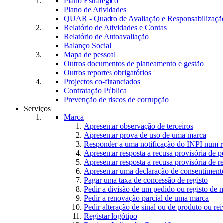
Plano Estratégico
Plano de Atividades
QUAR - Quadro de Avaliação e Responsabilizaçã
Relatório de Atividades e Contas
Relatório de Autoavaliação
Balanço Social
Mapa de pessoal
Outros documentos de planeamento e gestão
Outros reportes obrigatórios
Projectos co-financiados
Contratação Pública
Prevenção de riscos de corrupção
Serviços
Marca
Apresentar observação de terceiros
Apresentar prova de uso de uma marca
Responder a uma notificação do INPI num r
Apresentar resposta a recusa provisória de 
Apresentar resposta a recusa provisória de r
Apresentar uma declaração de consentiment
Pagar uma taxa de concessão de registo
Pedir a divisão de um pedido ou registo de 
Pedir a renovação parcial de uma marca
Pedir alteração de sinal ou de produto ou rei
Registar logótipo