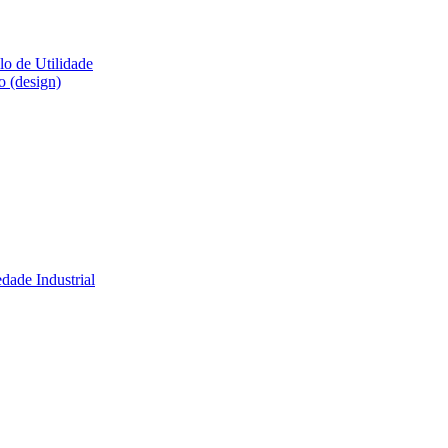
lo de Utilidade
o (design)
dade Industrial