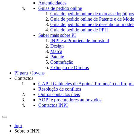
Autenticidades
Guias de pedido online
Guia de pedido online de marcas e logótipos
Guia de pedido online de Patente e de Mode
Guia de pedido online de desenho ou model
Guia de pedido online de PPH
Saber mais sobre PI
INPI e a Propriedade Industrial
Design
Marca
Patente
Contrafação
Extinção de Direitos
PI para +Jovens
Contactos
GAPI | Gabinetes de Apoio à Promoção da Proprie
Resolução de conflitos
Outros contactos úteis
AOPI e procuradores autorizados
Contactos INPI
Toggle
navigation
Inpi
Sobre o INPI