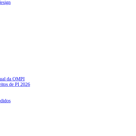
design
ctual da OMPI
itos de PI 2026
edidos