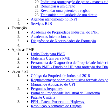
Pedir uma prorrogação de prazo - marcas e 
Renunciar a um direito
Revalidar uma patente ou registo
Transmitir a titularidade de um direito
Agendar atendimento no INPI
Serviços B2B
Formação
Academia de Propriedade Industrial do INPI
Academias Internacionais
Diagnóstico de Necessidades de Formação
Apoio às PME
Links Úteis para PME
Materiais Úteis para PME
Ferramenta de Diagnóstico de Propriedade Intele
Fundo PME - Fundo da UE para proteção dos Dire
Saber + PI
Código da Propriedade Industrial 2018
Regulamentação sobre os requisitos formais dos p
Manual de Aplicação do CPI
Perguntas frequentes
Portal da Propriedade Industrial da Lusofonia
Patente Unitária
PPH - Patent Prosecution Highway
Resolução Alternativa de Litígios