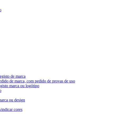
o
egisto de marca
pedido de marca, com pedido de provas de uso
egisto marca ou logótipo
o
marca ou design
vindicar cores