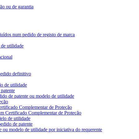
ção ou de garantia
ncluídos num pedido de registo de marca
de utilidade
acional
edido definitivo
o de utilidade
 patente
ido de patente ou modelo de utilidade
eção
ertificado Complementar de Proteção
 um Certificado Complementar de Proteção
lo de utilidade
edido de patente
 ou modelo de utilidade por iniciativa do requerente