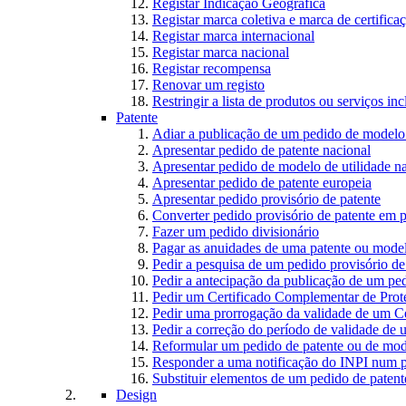
Registar Indicação Geográfica
Registar marca coletiva e marca de certifica
Registar marca internacional
Registar marca nacional
Registar recompensa
Renovar um registo
Restringir a lista de produtos ou serviços i
Patente
Adiar a publicação de um pedido de modelo 
Apresentar pedido de patente nacional
Apresentar pedido de modelo de utilidade n
Apresentar pedido de patente europeia
Apresentar pedido provisório de patente
Converter pedido provisório de patente em p
Fazer um pedido divisionário
Pagar as anuidades de uma patente ou model
Pedir a pesquisa de um pedido provisório de
Pedir a antecipação da publicação de um ped
Pedir um Certificado Complementar de Prot
Pedir uma prorrogação da validade de um C
Pedir a correção do período de validade de
Reformular um pedido de patente ou de mode
Responder a uma notificação do INPI num p
Substituir elementos de um pedido de patente
Design