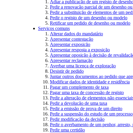
Adiar a publicação de um registo de desen
Pedir a renovação parcial de um desenho o
Pedir a substituição de elementos de um pe
Pedir o registo de um desenho ou modelo
Retificar um pedido de desenho ou modelo
Serviços comuns
Alterar dados do mandatário
Apresentar contestação
Apresentar exposição
Apresentar resposta a exposição
Apresentar oposição à decisão de revalidação
Apresentar reclamação
Averbar uma licença de exploração
Desistir de pedido
Juntar outros documentos ao pedido que apr
Modificar dados de identidade e residência
Pagar um complemento de taxa
Pagar uma taxa de concessão de registo
Pedir a alteração de elementos não essenciais
Pedir a devolução de uma taxa
Pedir a emissão de prova de um direito
Pedir a suspensão do estudo de um processo
Pedir modificação da decisão
Pedir o averbamento de um penhor, arresto,
Pedir uma certidão