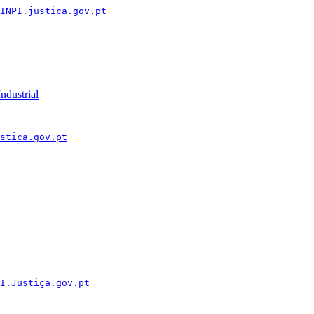
INPI.justica.gov.pt
ndustrial
stica.gov.pt
I.Justiça.gov.pt