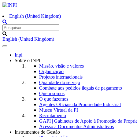
English (United Kingdom)
English (United Kingdom)
Toggle
navigation
Inpi
Sobre o INPI
Missão, visão e valores
Organização
Projetos internacionais
Qualidade do serviço
Combate aos pedidos ilegais de pagamento
Quem somos
O que fazemos
Agentes Oficiais da Propriedade Industrial
Museu Virtual da PI
Recrutamento
GAPI | Gabinetes de Apoio à Promoção da Proprie
Acesso a Documentos Administrativos
Instrumentos de Gestão