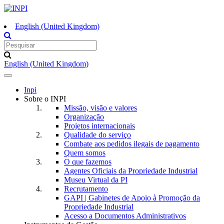
English (United Kingdom)
English (United Kingdom)
Toggle
navigation
Inpi
Sobre o INPI
Missão, visão e valores
Organização
Projetos internacionais
Qualidade do serviço
Combate aos pedidos ilegais de pagamento
Quem somos
O que fazemos
Agentes Oficiais da Propriedade Industrial
Museu Virtual da PI
Recrutamento
GAPI | Gabinetes de Apoio à Promoção da
Propriedade Industrial
Acesso a Documentos Administrativos