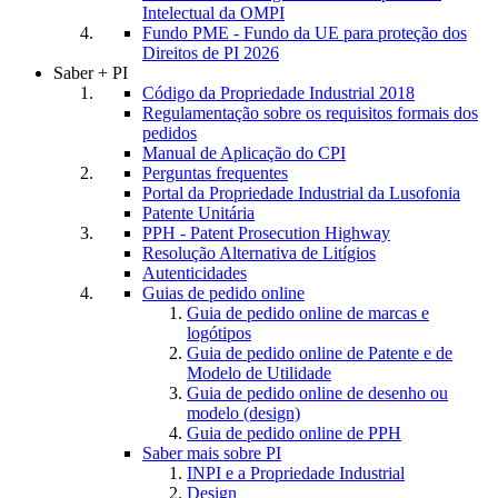
Intelectual da OMPI
Fundo PME - Fundo da UE para proteção dos
Direitos de PI 2026
Saber + PI
Código da Propriedade Industrial 2018
Regulamentação sobre os requisitos formais dos
pedidos
Manual de Aplicação do CPI
Perguntas frequentes
Portal da Propriedade Industrial da Lusofonia
Patente Unitária
PPH - Patent Prosecution Highway
Resolução Alternativa de Litígios
Autenticidades
Guias de pedido online
Guia de pedido online de marcas e
logótipos
Guia de pedido online de Patente e de
Modelo de Utilidade
Guia de pedido online de desenho ou
modelo (design)
Guia de pedido online de PPH
Saber mais sobre PI
INPI e a Propriedade Industrial
Design