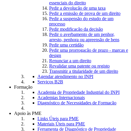
essenciais do direito
Pedir a devolução de uma taxa
Pedir a emissão de prova de um direito
Pedir a suspensão do estudo de um
processo
Pedir modificação da decisão
Pedir o averbamento de um penhor,
arresto, penhora ou apreensão de bens
Pedir uma certidão
Pedir uma prorrogação de prazo - marcas e
design
Renunciar a um direito
Revalidar uma patente ou registo
Transmitir a titularidade de um direito
Agendar atendimento no INPI
Serviços B2B
Formação
Academia de Propriedade Industrial do INPI
Academias Internacionais
Diagnóstico de Necessidades de Formação
Apoio às PME
Links Úteis para PME
Materiais Úteis para PME
Ferramenta de Diagnóstico de Propriedade