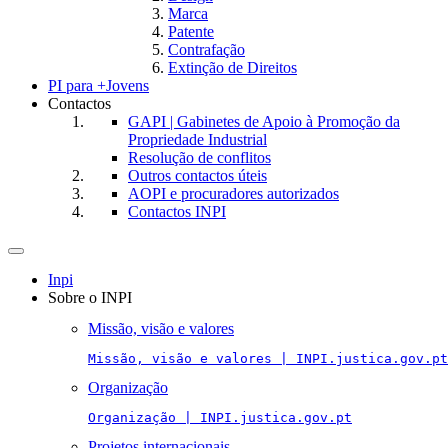
Marca
Patente
Contrafação
Extinção de Direitos
PI para +Jovens
Contactos
GAPI | Gabinetes de Apoio à Promoção da
Propriedade Industrial
Resolução de conflitos
Outros contactos úteis
AOPI e procuradores autorizados
Contactos INPI
Toggle
navigation
Inpi
Sobre o INPI
Missão, visão e valores
Missão, visão e valores | INPI.justica.gov.pt
Organização
Organização | INPI.justica.gov.pt
Projetos internacionais