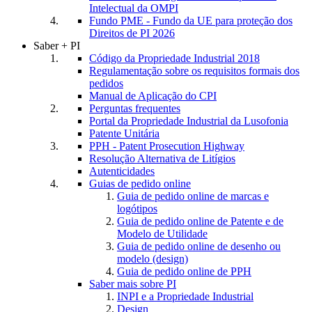
Intelectual da OMPI
Fundo PME - Fundo da UE para proteção dos
Direitos de PI 2026
Saber + PI
Código da Propriedade Industrial 2018
Regulamentação sobre os requisitos formais dos
pedidos
Manual de Aplicação do CPI
Perguntas frequentes
Portal da Propriedade Industrial da Lusofonia
Patente Unitária
PPH - Patent Prosecution Highway
Resolução Alternativa de Litígios
Autenticidades
Guias de pedido online
Guia de pedido online de marcas e
logótipos
Guia de pedido online de Patente e de
Modelo de Utilidade
Guia de pedido online de desenho ou
modelo (design)
Guia de pedido online de PPH
Saber mais sobre PI
INPI e a Propriedade Industrial
Design