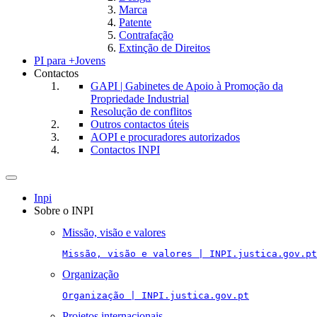
Marca
Patente
Contrafação
Extinção de Direitos
PI para +Jovens
Contactos
GAPI | Gabinetes de Apoio à Promoção da
Propriedade Industrial
Resolução de conflitos
Outros contactos úteis
AOPI e procuradores autorizados
Contactos INPI
Toggle
navigation
Inpi
Sobre o INPI
Missão, visão e valores
Missão, visão e valores | INPI.justica.gov.pt
Organização
Organização | INPI.justica.gov.pt
Projetos internacionais