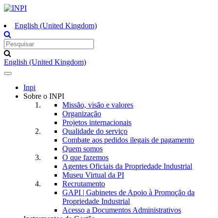
English (United Kingdom)
English (United Kingdom)
Toggle
navigation
Inpi
Sobre o INPI
Missão, visão e valores
Organização
Projetos internacionais
Qualidade do serviço
Combate aos pedidos ilegais de pagamento
Quem somos
O que fazemos
Agentes Oficiais da Propriedade Industrial
Museu Virtual da PI
Recrutamento
GAPI | Gabinetes de Apoio à Promoção da
Propriedade Industrial
Acesso a Documentos Administrativos