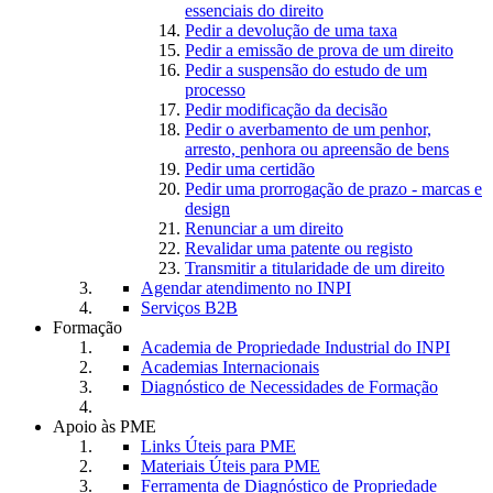
essenciais do direito
Pedir a devolução de uma taxa
Pedir a emissão de prova de um direito
Pedir a suspensão do estudo de um
processo
Pedir modificação da decisão
Pedir o averbamento de um penhor,
arresto, penhora ou apreensão de bens
Pedir uma certidão
Pedir uma prorrogação de prazo - marcas e
design
Renunciar a um direito
Revalidar uma patente ou registo
Transmitir a titularidade de um direito
Agendar atendimento no INPI
Serviços B2B
Formação
Academia de Propriedade Industrial do INPI
Academias Internacionais
Diagnóstico de Necessidades de Formação
Apoio às PME
Links Úteis para PME
Materiais Úteis para PME
Ferramenta de Diagnóstico de Propriedade