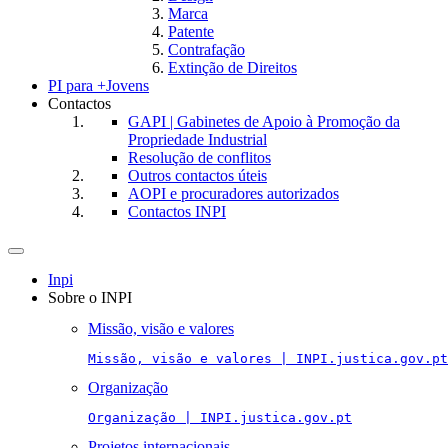
Marca
Patente
Contrafação
Extinção de Direitos
PI para +Jovens
Contactos
GAPI | Gabinetes de Apoio à Promoção da
Propriedade Industrial
Resolução de conflitos
Outros contactos úteis
AOPI e procuradores autorizados
Contactos INPI
Toggle
navigation
Inpi
Sobre o INPI
Missão, visão e valores
Missão, visão e valores | INPI.justica.gov.pt
Organização
Organização | INPI.justica.gov.pt
Projetos internacionais