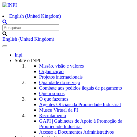
English (United Kingdom)
English (United Kingdom)
Toggle
navigation
Inpi
Sobre o INPI
Missão, visão e valores
Organização
Projetos internacionais
Qualidade do serviço
Combate aos pedidos ilegais de pagamento
Quem somos
O que fazemos
Agentes Oficiais da Propriedade Industrial
Museu Virtual da PI
Recrutamento
GAPI | Gabinetes de Apoio à Promoção da
Propriedade Industrial
Acesso a Documentos Administrativos