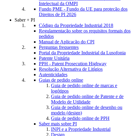
Intelectual da OMPI
Fundo PME - Fundo da UE para proteção dos
Direitos de PI 2026
Saber + PI
Código da Propriedade Industrial 2018
Regulamentação sobre os requisitos formais dos
pedidos
Manual de Aplicação do CPI
Perguntas frequentes
Portal da Propriedade Industrial da Lusofonia
Patente Unitária
PPH - Patent Prosecution Highway
Resolução Alternativa de Litígios
Autenticidades
Guias de pedido online
Guia de pedido online de marcas e
logótipos
Guia de pedido online de Patente e de
Modelo de Utilidade
Guia de pedido online de desenho ou
modelo (design)
Guia de pedido online de PPH
Saber mais sobre PI
INPI e a Propriedade Industrial
Design