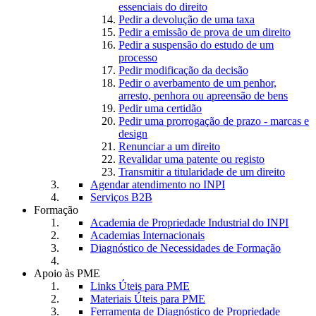
essenciais do direito
Pedir a devolução de uma taxa
Pedir a emissão de prova de um direito
Pedir a suspensão do estudo de um
processo
Pedir modificação da decisão
Pedir o averbamento de um penhor,
arresto, penhora ou apreensão de bens
Pedir uma certidão
Pedir uma prorrogação de prazo - marcas e
design
Renunciar a um direito
Revalidar uma patente ou registo
Transmitir a titularidade de um direito
Agendar atendimento no INPI
Serviços B2B
Formação
Academia de Propriedade Industrial do INPI
Academias Internacionais
Diagnóstico de Necessidades de Formação
Apoio às PME
Links Úteis para PME
Materiais Úteis para PME
Ferramenta de Diagnóstico de Propriedade