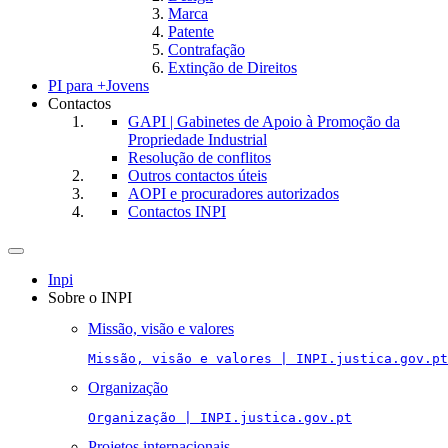
Marca
Patente
Contrafação
Extinção de Direitos
PI para +Jovens
Contactos
GAPI | Gabinetes de Apoio à Promoção da
Propriedade Industrial
Resolução de conflitos
Outros contactos úteis
AOPI e procuradores autorizados
Contactos INPI
Toggle
navigation
Inpi
Sobre o INPI
Missão, visão e valores
Missão, visão e valores | INPI.justica.gov.pt
Organização
Organização | INPI.justica.gov.pt
Projetos internacionais