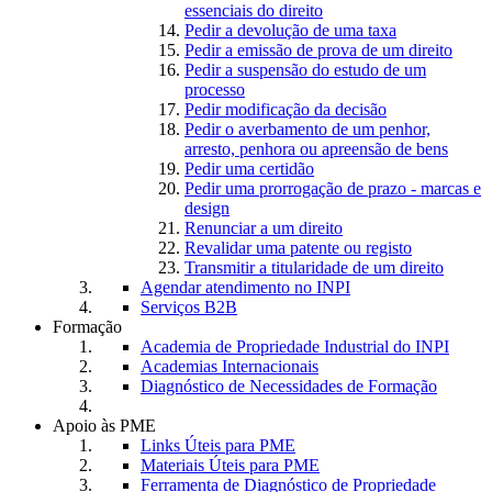
essenciais do direito
Pedir a devolução de uma taxa
Pedir a emissão de prova de um direito
Pedir a suspensão do estudo de um
processo
Pedir modificação da decisão
Pedir o averbamento de um penhor,
arresto, penhora ou apreensão de bens
Pedir uma certidão
Pedir uma prorrogação de prazo - marcas e
design
Renunciar a um direito
Revalidar uma patente ou registo
Transmitir a titularidade de um direito
Agendar atendimento no INPI
Serviços B2B
Formação
Academia de Propriedade Industrial do INPI
Academias Internacionais
Diagnóstico de Necessidades de Formação
Apoio às PME
Links Úteis para PME
Materiais Úteis para PME
Ferramenta de Diagnóstico de Propriedade