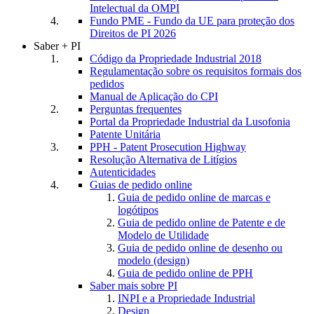
Intelectual da OMPI
Fundo PME - Fundo da UE para proteção dos
Direitos de PI 2026
Saber + PI
Código da Propriedade Industrial 2018
Regulamentação sobre os requisitos formais dos
pedidos
Manual de Aplicação do CPI
Perguntas frequentes
Portal da Propriedade Industrial da Lusofonia
Patente Unitária
PPH - Patent Prosecution Highway
Resolução Alternativa de Litígios
Autenticidades
Guias de pedido online
Guia de pedido online de marcas e
logótipos
Guia de pedido online de Patente e de
Modelo de Utilidade
Guia de pedido online de desenho ou
modelo (design)
Guia de pedido online de PPH
Saber mais sobre PI
INPI e a Propriedade Industrial
Design