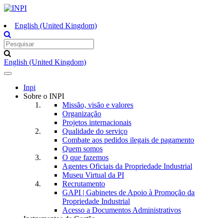
English (United Kingdom)
English (United Kingdom)
Toggle
navigation
Inpi
Sobre o INPI
Missão, visão e valores
Organização
Projetos internacionais
Qualidade do serviço
Combate aos pedidos ilegais de pagamento
Quem somos
O que fazemos
Agentes Oficiais da Propriedade Industrial
Museu Virtual da PI
Recrutamento
GAPI | Gabinetes de Apoio à Promoção da
Propriedade Industrial
Acesso a Documentos Administrativos