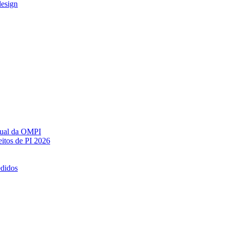
design
ctual da OMPI
itos de PI 2026
edidos