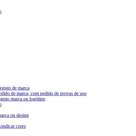
o
egisto de marca
pedido de marca, com pedido de provas de uso
egisto marca ou logótipo
o
marca ou design
vindicar cores