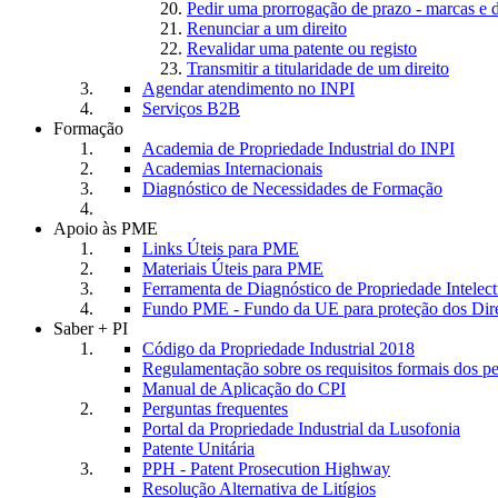
Pedir uma prorrogação de prazo - marcas e 
Renunciar a um direito
Revalidar uma patente ou registo
Transmitir a titularidade de um direito
Agendar atendimento no INPI
Serviços B2B
Formação
Academia de Propriedade Industrial do INPI
Academias Internacionais
Diagnóstico de Necessidades de Formação
Apoio às PME
Links Úteis para PME
Materiais Úteis para PME
Ferramenta de Diagnóstico de Propriedade Intele
Fundo PME - Fundo da UE para proteção dos Dire
Saber + PI
Código da Propriedade Industrial 2018
Regulamentação sobre os requisitos formais dos p
Manual de Aplicação do CPI
Perguntas frequentes
Portal da Propriedade Industrial da Lusofonia
Patente Unitária
PPH - Patent Prosecution Highway
Resolução Alternativa de Litígios