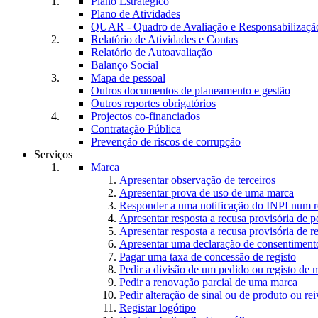
Plano Estratégico
Plano de Atividades
QUAR - Quadro de Avaliação e Responsabilizaçã
Relatório de Atividades e Contas
Relatório de Autoavaliação
Balanço Social
Mapa de pessoal
Outros documentos de planeamento e gestão
Outros reportes obrigatórios
Projectos co-financiados
Contratação Pública
Prevenção de riscos de corrupção
Serviços
Marca
Apresentar observação de terceiros
Apresentar prova de uso de uma marca
Responder a uma notificação do INPI num r
Apresentar resposta a recusa provisória de 
Apresentar resposta a recusa provisória de r
Apresentar uma declaração de consentiment
Pagar uma taxa de concessão de registo
Pedir a divisão de um pedido ou registo de 
Pedir a renovação parcial de uma marca
Pedir alteração de sinal ou de produto ou rei
Registar logótipo