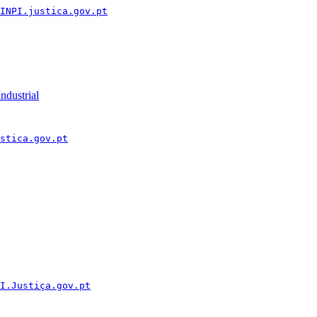
INPI.justica.gov.pt
ndustrial
stica.gov.pt
I.Justiça.gov.pt