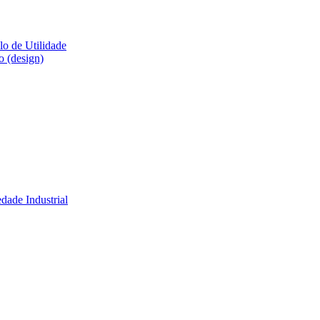
lo de Utilidade
o (design)
dade Industrial