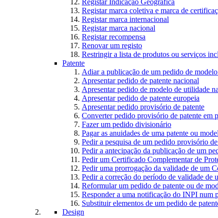
Registar Indicação Geográfica
Registar marca coletiva e marca de certifica
Registar marca internacional
Registar marca nacional
Registar recompensa
Renovar um registo
Restringir a lista de produtos ou serviços i
Patente
Adiar a publicação de um pedido de modelo 
Apresentar pedido de patente nacional
Apresentar pedido de modelo de utilidade n
Apresentar pedido de patente europeia
Apresentar pedido provisório de patente
Converter pedido provisório de patente em p
Fazer um pedido divisionário
Pagar as anuidades de uma patente ou model
Pedir a pesquisa de um pedido provisório de
Pedir a antecipação da publicação de um ped
Pedir um Certificado Complementar de Prot
Pedir uma prorrogação da validade de um C
Pedir a correção do período de validade de
Reformular um pedido de patente ou de mode
Responder a uma notificação do INPI num p
Substituir elementos de um pedido de patente
Design