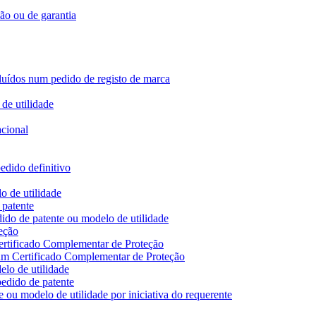
ção ou de garantia
ncluídos num pedido de registo de marca
de utilidade
acional
edido definitivo
o de utilidade
 patente
ido de patente ou modelo de utilidade
eção
ertificado Complementar de Proteção
 um Certificado Complementar de Proteção
lo de utilidade
edido de patente
 ou modelo de utilidade por iniciativa do requerente