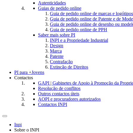
Autenticidades
Guias de pedido online
Guia de pedido online de marcas e logótipos
Guia de pedido online de Patente e de Mode
Guia de pedido online de desenho ou model
Guia de pedido online de PPH
Saber mais sobre PI
INPI e a Propriedade Industrial
Design
Marca
Patente
Contrafação
Extinção de Direitos
PI para +Jovens
Contactos
GAPI | Gabinetes de Apoio à Promoção da Proprie
Resolução de conflitos
Outros contactos úteis
AOPI e procuradores autorizados
Contactos INPI
Toggle
navigation
Inpi
Sobre o INPI