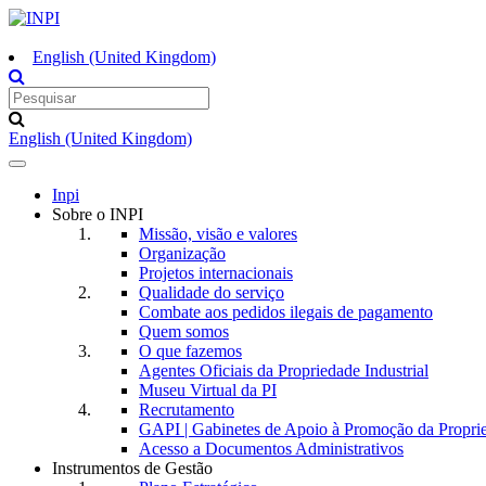
English (United Kingdom)
English (United Kingdom)
Toggle
navigation
Inpi
Sobre o INPI
Missão, visão e valores
Organização
Projetos internacionais
Qualidade do serviço
Combate aos pedidos ilegais de pagamento
Quem somos
O que fazemos
Agentes Oficiais da Propriedade Industrial
Museu Virtual da PI
Recrutamento
GAPI | Gabinetes de Apoio à Promoção da Proprie
Acesso a Documentos Administrativos
Instrumentos de Gestão