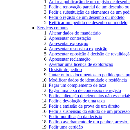
Adiar a publicação de um registo de desen
Pedir a renovação parcial de um desenho o
Pedir a substituição de elementos de um pe
Pedir o registo de um desenho ou modelo
Retificar um pedido de desenho ou modelo
Serviços comuns
Alterar dados do mandatário
Apresentar contestação
Apresentar exposição
Apresentar resposta a exposição
Apresentar oposição à decisão de revalidação
Apresentar reclamação
Averbar uma licença de exploração
Desistir de pedido
Juntar outros documentos ao pedido que apr
Modificar dados de identidade e residência
Pagar um complemento de taxa
Pagar uma taxa de concessão de registo
Pedir a alteração de elementos não essenciais
Pedir a devolução de uma taxa
Pedir a emissão de prova de um direito
Pedir a suspensão do estudo de um processo
Pedir modificação da decisão
Pedir o averbamento de um penhor, arresto,
Pedir uma certidão