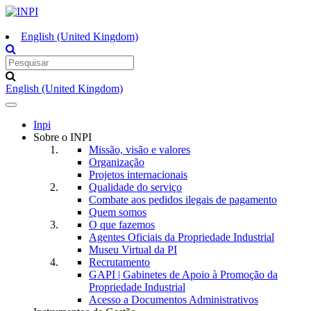
English (United Kingdom)
English (United Kingdom)
Toggle
navigation
Inpi
Sobre o INPI
Missão, visão e valores
Organização
Projetos internacionais
Qualidade do serviço
Combate aos pedidos ilegais de pagamento
Quem somos
O que fazemos
Agentes Oficiais da Propriedade Industrial
Museu Virtual da PI
Recrutamento
GAPI | Gabinetes de Apoio à Promoção da
Propriedade Industrial
Acesso a Documentos Administrativos