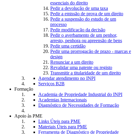
essenciais do direito
Pedir a devolução de uma taxa
Pedir a emissão de prova de um direito
Pedir a suspensão do estudo de um
processo
Pedir modificação da decisão
Pedir o averbamento de um penhor,
arresto, penhora ou apreensão de bens
Pedir uma certidão
Pedir uma prorrogação de prazo - marcas e
design
Renunciar a um direito
Revalidar uma patente ou registo
Transmitir a titularidade de um direito
Agendar atendimento no INPI
Serviços B2B
Formação
Academia de Propriedade Industrial do INPI
Academias Internacionais
Diagnóstico de Necessidades de Formação
Apoio às PME
Links Úteis para PME
Materiais Úteis para PME
Ferramenta de Diagnóstico de Propriedade