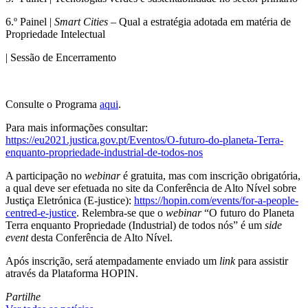
6.º Painel |
Smart Cities
– Qual a estratégia adotada em matéria de
Propriedade Intelectual
| Sessão de Encerramento
Consulte o Programa
aqui
.
Para mais informações consultar:
https://eu2021.justica.gov.pt/Eventos/O-futuro-do-planeta-Terra-
enquanto-propriedade-industrial-de-todos-nos
A participação no
webinar
é gratuita, mas com inscrição obrigatória,
a qual deve ser efetuada no site da Conferência de Alto Nível sobre
Justiça Eletrónica (E-justice):
https://hopin.com/events/for-a-people-
centred-e-justice
. Relembra-se que o
webinar
“O futuro do Planeta
Terra enquanto Propriedade (Industrial) de todos nós” é um
side
event
desta Conferência de Alto Nível.
Após inscrição, será atempadamente enviado um
link
para assistir
através da Plataforma HOPIN.
Partilhe