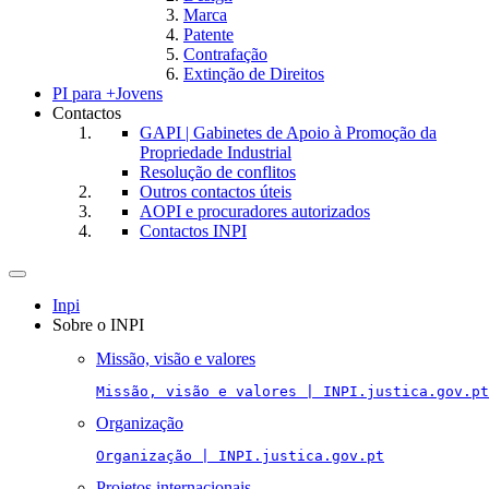
Marca
Patente
Contrafação
Extinção de Direitos
PI para +Jovens
Contactos
GAPI | Gabinetes de Apoio à Promoção da
Propriedade Industrial
Resolução de conflitos
Outros contactos úteis
AOPI e procuradores autorizados
Contactos INPI
Toggle
navigation
Inpi
Sobre o INPI
Missão, visão e valores
Missão, visão e valores | INPI.justica.gov.pt
Organização
Organização | INPI.justica.gov.pt
Projetos internacionais