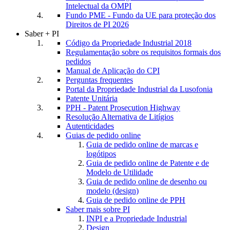
Intelectual da OMPI
Fundo PME - Fundo da UE para proteção dos
Direitos de PI 2026
Saber + PI
Código da Propriedade Industrial 2018
Regulamentação sobre os requisitos formais dos
pedidos
Manual de Aplicação do CPI
Perguntas frequentes
Portal da Propriedade Industrial da Lusofonia
Patente Unitária
PPH - Patent Prosecution Highway
Resolução Alternativa de Litígios
Autenticidades
Guias de pedido online
Guia de pedido online de marcas e
logótipos
Guia de pedido online de Patente e de
Modelo de Utilidade
Guia de pedido online de desenho ou
modelo (design)
Guia de pedido online de PPH
Saber mais sobre PI
INPI e a Propriedade Industrial
Design