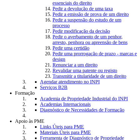
essenciais do direito
Pedir a devolução de uma taxa
Pedir a emissão de prova de um direito
Pedir a suspensão do estudo de um
processo
Pedir modificação da decisão
Pedir o averbamento de um penhor,
arresto, penhora ou apreensão de bens
Pedir uma certidão
Pedir uma prorrogação de prazo - marcas e
design
Renunciar a um direito
Revalidar uma patente ou registo
Transmitir a titularidade de um direito
Agendar atendimento no INPI
Serviços B2B
Formação
Academia de Propriedade Industrial do INPI
Academias Internacionais
Diagnóstico de Necessidades de Formação
Apoio às PME
Links Úteis para PME
Materiais Úteis para PME
Ferramenta de Diagnóstico de Propriedade