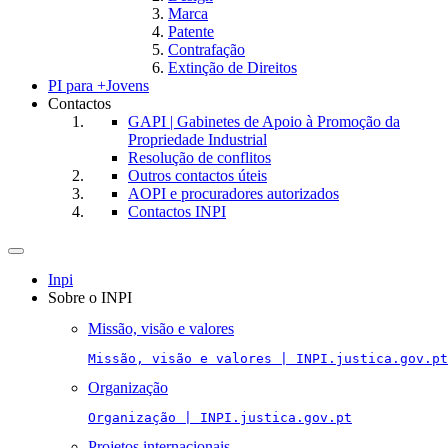
Marca
Patente
Contrafação
Extinção de Direitos
PI para +Jovens
Contactos
GAPI | Gabinetes de Apoio à Promoção da
Propriedade Industrial
Resolução de conflitos
Outros contactos úteis
AOPI e procuradores autorizados
Contactos INPI
Toggle
navigation
Inpi
Sobre o INPI
Missão, visão e valores
Missão, visão e valores | INPI.justica.gov.pt
Organização
Organização | INPI.justica.gov.pt
Projetos internacionais