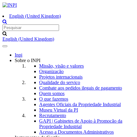
English (United Kingdom)
English (United Kingdom)
Toggle
navigation
Inpi
Sobre o INPI
Missão, visão e valores
Organização
Projetos internacionais
Qualidade do serviço
Combate aos pedidos ilegais de pagamento
Quem somos
O que fazemos
Agentes Oficiais da Propriedade Industrial
Museu Virtual da PI
Recrutamento
GAPI | Gabinetes de Apoio à Promoção da
Propriedade Industrial
Acesso a Documentos Administrativos