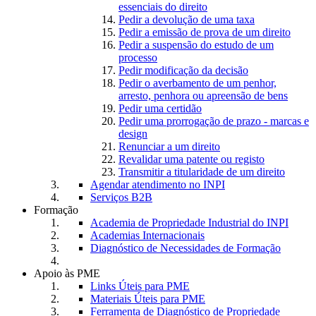
essenciais do direito
Pedir a devolução de uma taxa
Pedir a emissão de prova de um direito
Pedir a suspensão do estudo de um
processo
Pedir modificação da decisão
Pedir o averbamento de um penhor,
arresto, penhora ou apreensão de bens
Pedir uma certidão
Pedir uma prorrogação de prazo - marcas e
design
Renunciar a um direito
Revalidar uma patente ou registo
Transmitir a titularidade de um direito
Agendar atendimento no INPI
Serviços B2B
Formação
Academia de Propriedade Industrial do INPI
Academias Internacionais
Diagnóstico de Necessidades de Formação
Apoio às PME
Links Úteis para PME
Materiais Úteis para PME
Ferramenta de Diagnóstico de Propriedade