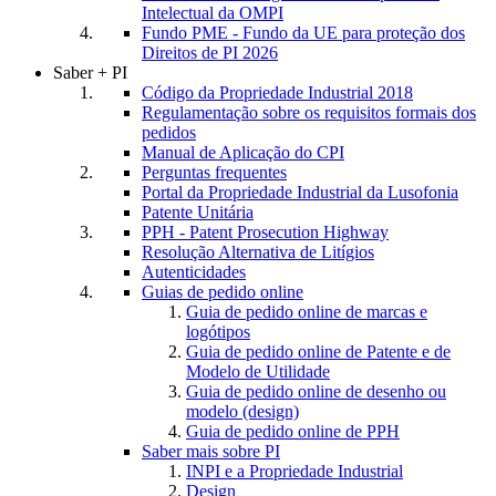
Intelectual da OMPI
Fundo PME - Fundo da UE para proteção dos
Direitos de PI 2026
Saber + PI
Código da Propriedade Industrial 2018
Regulamentação sobre os requisitos formais dos
pedidos
Manual de Aplicação do CPI
Perguntas frequentes
Portal da Propriedade Industrial da Lusofonia
Patente Unitária
PPH - Patent Prosecution Highway
Resolução Alternativa de Litígios
Autenticidades
Guias de pedido online
Guia de pedido online de marcas e
logótipos
Guia de pedido online de Patente e de
Modelo de Utilidade
Guia de pedido online de desenho ou
modelo (design)
Guia de pedido online de PPH
Saber mais sobre PI
INPI e a Propriedade Industrial
Design