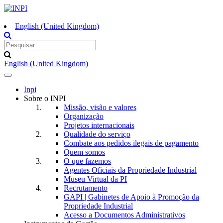
English (United Kingdom)
English (United Kingdom)
Toggle
navigation
Inpi
Sobre o INPI
Missão, visão e valores
Organização
Projetos internacionais
Qualidade do serviço
Combate aos pedidos ilegais de pagamento
Quem somos
O que fazemos
Agentes Oficiais da Propriedade Industrial
Museu Virtual da PI
Recrutamento
GAPI | Gabinetes de Apoio à Promoção da
Propriedade Industrial
Acesso a Documentos Administrativos