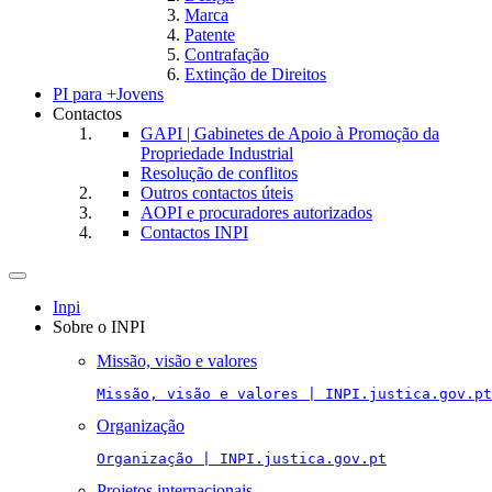
Marca
Patente
Contrafação
Extinção de Direitos
PI para +Jovens
Contactos
GAPI | Gabinetes de Apoio à Promoção da
Propriedade Industrial
Resolução de conflitos
Outros contactos úteis
AOPI e procuradores autorizados
Contactos INPI
Toggle
navigation
Inpi
Sobre o INPI
Missão, visão e valores
Missão, visão e valores | INPI.justica.gov.pt
Organização
Organização | INPI.justica.gov.pt
Projetos internacionais