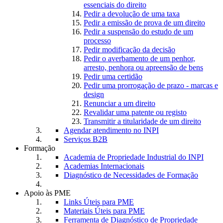
essenciais do direito
Pedir a devolução de uma taxa
Pedir a emissão de prova de um direito
Pedir a suspensão do estudo de um
processo
Pedir modificação da decisão
Pedir o averbamento de um penhor,
arresto, penhora ou apreensão de bens
Pedir uma certidão
Pedir uma prorrogação de prazo - marcas e
design
Renunciar a um direito
Revalidar uma patente ou registo
Transmitir a titularidade de um direito
Agendar atendimento no INPI
Serviços B2B
Formação
Academia de Propriedade Industrial do INPI
Academias Internacionais
Diagnóstico de Necessidades de Formação
Apoio às PME
Links Úteis para PME
Materiais Úteis para PME
Ferramenta de Diagnóstico de Propriedade