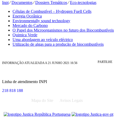
Inpi
⁄
Documentos
⁄
Dossiers Temáticos
⁄
Eco-tecnologias
Células de Combustível – Hydrogen Fuell Cells
Energia Oceânica
Environmentally sound technology
Mercado do Carbono
O Papel dos Microorganismos no futuro dos Biocombustíveis
Quimica Verde
Uma abordagem ao veículo eléctrico
Utilização de algas para a produção de biocombustíveis
PARTILHE
INFORMAÇÃO ATUALIZADA A 21 JUNHO 2021 16:56
Linha de atendimento INPI
218 818 188
Mapa do Site
Avisos Legais