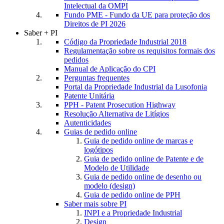
Intelectual da OMPI
Fundo PME - Fundo da UE para proteção dos
Direitos de PI 2026
Saber + PI
Código da Propriedade Industrial 2018
Regulamentação sobre os requisitos formais dos
pedidos
Manual de Aplicação do CPI
Perguntas frequentes
Portal da Propriedade Industrial da Lusofonia
Patente Unitária
PPH - Patent Prosecution Highway
Resolução Alternativa de Litígios
Autenticidades
Guias de pedido online
Guia de pedido online de marcas e
logótipos
Guia de pedido online de Patente e de
Modelo de Utilidade
Guia de pedido online de desenho ou
modelo (design)
Guia de pedido online de PPH
Saber mais sobre PI
INPI e a Propriedade Industrial
Design