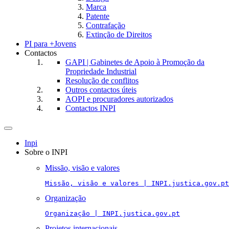
Marca
Patente
Contrafação
Extinção de Direitos
PI para +Jovens
Contactos
GAPI | Gabinetes de Apoio à Promoção da
Propriedade Industrial
Resolução de conflitos
Outros contactos úteis
AOPI e procuradores autorizados
Contactos INPI
Toggle
navigation
Inpi
Sobre o INPI
Missão, visão e valores
Missão, visão e valores | INPI.justica.gov.pt
Organização
Organização | INPI.justica.gov.pt
Projetos internacionais