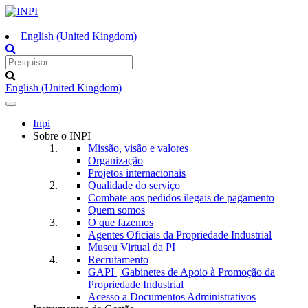
English (United Kingdom)
English (United Kingdom)
Toggle
navigation
Inpi
Sobre o INPI
Missão, visão e valores
Organização
Projetos internacionais
Qualidade do serviço
Combate aos pedidos ilegais de pagamento
Quem somos
O que fazemos
Agentes Oficiais da Propriedade Industrial
Museu Virtual da PI
Recrutamento
GAPI | Gabinetes de Apoio à Promoção da
Propriedade Industrial
Acesso a Documentos Administrativos