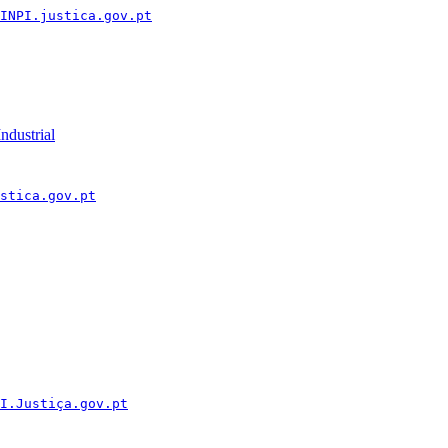
INPI.justica.gov.pt
ndustrial
stica.gov.pt
I.Justiça.gov.pt