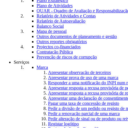
Plano Estratégico
Plano de Atividades
QUAR - Quadro de Avaliação e Responsabilizaçã
Relatório de Atividades e Contas
Relatório de Autoavaliação
Balanço Social
Mapa de pessoal
Outros documentos de planeamento e gestão
Outros reportes obrigatórios
Projectos co-financiados
Contratação Pública
Prevenção de riscos de corrupção
Serviços
Marca
Apresentar observação de terceiros
Apresentar prova de uso de uma marca
Responder a uma notificação do INPI num r
Apresentar resposta a recusa provisória de 
Apresentar resposta a recusa provisória de r
Apresentar uma declaração de consentiment
Pagar uma taxa de concessão de registo
Pedir a divisão de um pedido ou registo de 
Pedir a renovação parcial de uma marca
Pedir alteração de sinal ou de produto ou rei
Registar logótipo