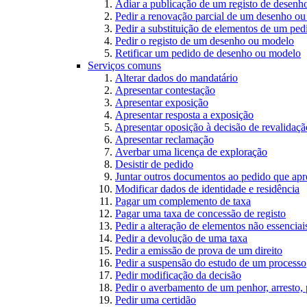
Adiar a publicação de um registo de desen
Pedir a renovação parcial de um desenho o
Pedir a substituição de elementos de um pe
Pedir o registo de um desenho ou modelo
Retificar um pedido de desenho ou modelo
Serviços comuns
Alterar dados do mandatário
Apresentar contestação
Apresentar exposição
Apresentar resposta a exposição
Apresentar oposição à decisão de revalidação
Apresentar reclamação
Averbar uma licença de exploração
Desistir de pedido
Juntar outros documentos ao pedido que apr
Modificar dados de identidade e residência
Pagar um complemento de taxa
Pagar uma taxa de concessão de registo
Pedir a alteração de elementos não essenciais
Pedir a devolução de uma taxa
Pedir a emissão de prova de um direito
Pedir a suspensão do estudo de um processo
Pedir modificação da decisão
Pedir o averbamento de um penhor, arresto,
Pedir uma certidão