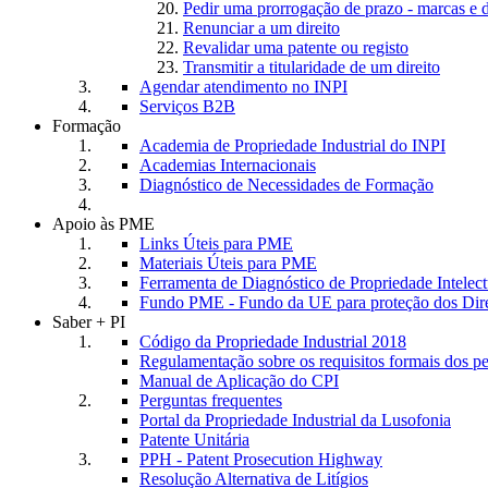
Pedir uma prorrogação de prazo - marcas e 
Renunciar a um direito
Revalidar uma patente ou registo
Transmitir a titularidade de um direito
Agendar atendimento no INPI
Serviços B2B
Formação
Academia de Propriedade Industrial do INPI
Academias Internacionais
Diagnóstico de Necessidades de Formação
Apoio às PME
Links Úteis para PME
Materiais Úteis para PME
Ferramenta de Diagnóstico de Propriedade Intele
Fundo PME - Fundo da UE para proteção dos Dire
Saber + PI
Código da Propriedade Industrial 2018
Regulamentação sobre os requisitos formais dos p
Manual de Aplicação do CPI
Perguntas frequentes
Portal da Propriedade Industrial da Lusofonia
Patente Unitária
PPH - Patent Prosecution Highway
Resolução Alternativa de Litígios