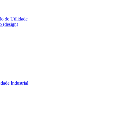
lo de Utilidade
o (design)
dade Industrial