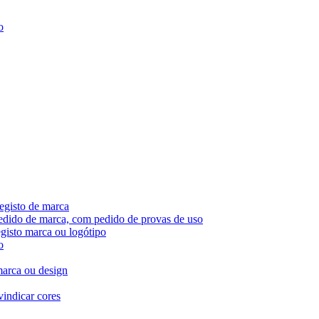
o
egisto de marca
pedido de marca, com pedido de provas de uso
egisto marca ou logótipo
o
marca ou design
vindicar cores