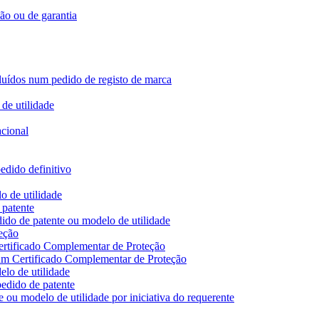
ção ou de garantia
ncluídos num pedido de registo de marca
de utilidade
acional
edido definitivo
o de utilidade
 patente
ido de patente ou modelo de utilidade
eção
ertificado Complementar de Proteção
 um Certificado Complementar de Proteção
lo de utilidade
edido de patente
 ou modelo de utilidade por iniciativa do requerente