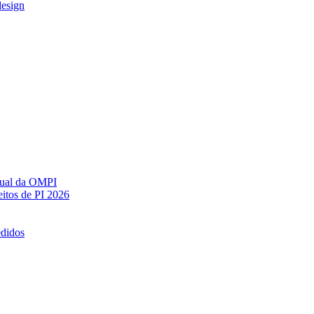
design
ctual da OMPI
itos de PI 2026
edidos