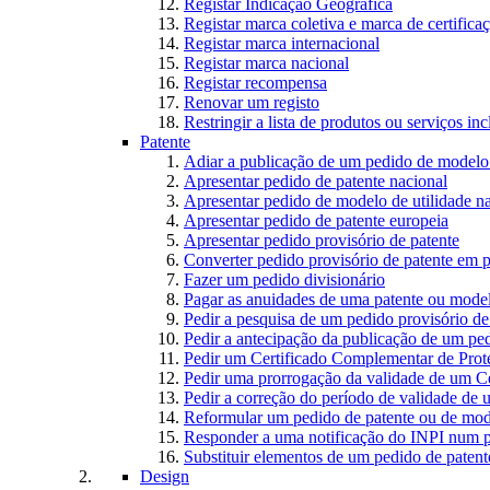
Registar Indicação Geográfica
Registar marca coletiva e marca de certifica
Registar marca internacional
Registar marca nacional
Registar recompensa
Renovar um registo
Restringir a lista de produtos ou serviços i
Patente
Adiar a publicação de um pedido de modelo 
Apresentar pedido de patente nacional
Apresentar pedido de modelo de utilidade n
Apresentar pedido de patente europeia
Apresentar pedido provisório de patente
Converter pedido provisório de patente em p
Fazer um pedido divisionário
Pagar as anuidades de uma patente ou model
Pedir a pesquisa de um pedido provisório de
Pedir a antecipação da publicação de um ped
Pedir um Certificado Complementar de Prot
Pedir uma prorrogação da validade de um C
Pedir a correção do período de validade de
Reformular um pedido de patente ou de mode
Responder a uma notificação do INPI num p
Substituir elementos de um pedido de patente
Design