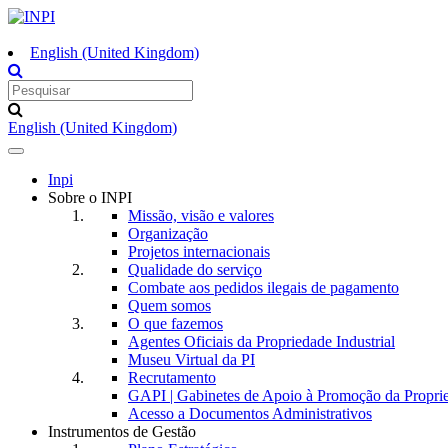
English (United Kingdom)
English (United Kingdom)
Toggle
navigation
Inpi
Sobre o INPI
Missão, visão e valores
Organização
Projetos internacionais
Qualidade do serviço
Combate aos pedidos ilegais de pagamento
Quem somos
O que fazemos
Agentes Oficiais da Propriedade Industrial
Museu Virtual da PI
Recrutamento
GAPI | Gabinetes de Apoio à Promoção da Proprie
Acesso a Documentos Administrativos
Instrumentos de Gestão