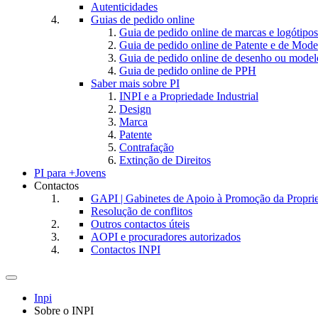
Autenticidades
Guias de pedido online
Guia de pedido online de marcas e logótipos
Guia de pedido online de Patente e de Mode
Guia de pedido online de desenho ou model
Guia de pedido online de PPH
Saber mais sobre PI
INPI e a Propriedade Industrial
Design
Marca
Patente
Contrafação
Extinção de Direitos
PI para +Jovens
Contactos
GAPI | Gabinetes de Apoio à Promoção da Proprie
Resolução de conflitos
Outros contactos úteis
AOPI e procuradores autorizados
Contactos INPI
Toggle
navigation
Inpi
Sobre o INPI