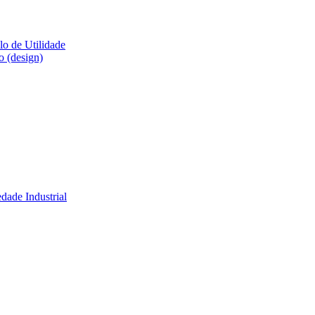
lo de Utilidade
o (design)
dade Industrial