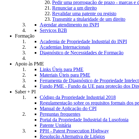
Pedir uma prorrogação de prazo - marcas e 
Renunciar a um direito
Revalidar uma patente ou registo
Transmitir a titularidade de um direito
Agendar atendimento no INPI
Serviços B2B
Formação
Academia de Propriedade Industrial do INPI
Academias Internacionais
Diagnóstico de Necessidades de Formação
Apoio às PME
Links Úteis para PME
Materiais Úteis para PME
Ferramenta de Diagnóstico de Propriedade Intele
Fundo PME - Fundo da UE para proteção dos Dire
Saber + PI
Código da Propriedade Industrial 2018
Regulamentação sobre os requisitos formais dos p
Manual de Aplicação do CPI
Perguntas frequentes
Portal da Propriedade Industrial da Lusofonia
Patente Unitária
PPH - Patent Prosecution Highway
Resolução Alternativa de Litígios