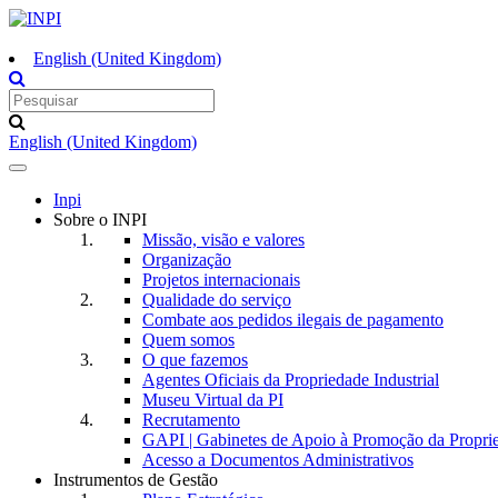
English (United Kingdom)
English (United Kingdom)
Toggle
navigation
Inpi
Sobre o INPI
Missão, visão e valores
Organização
Projetos internacionais
Qualidade do serviço
Combate aos pedidos ilegais de pagamento
Quem somos
O que fazemos
Agentes Oficiais da Propriedade Industrial
Museu Virtual da PI
Recrutamento
GAPI | Gabinetes de Apoio à Promoção da Proprie
Acesso a Documentos Administrativos
Instrumentos de Gestão