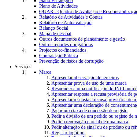
Plano Estratégico
Plano de Atividades
QUAR - Quadro de Avaliação e Responsabilizaçã
Relatório de Atividades e Contas
Relatório de Autoavaliação
Balanço Social
Mapa de pessoal
Outros documentos de planeamento e gestão
Outros reportes obrigatórios
Projectos co-financiados
Contratação Pública
Prevenção de riscos de corrupção
Serviços
Marca
Apresentar observação de terceiros
Apresentar prova de uso de uma marca
Responder a uma notificação do INPI num r
Apresentar resposta a recusa provisória de 
Apresentar resposta a recusa provisória de r
Apresentar uma declaração de consentiment
Pagar uma taxa de concessão de registo
Pedir a divisão de um pedido ou registo de 
Pedir a renovação parcial de uma marca
Pedir alteração de sinal ou de produto ou rei
Registar logótipo