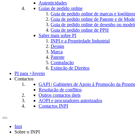
Autenticidades
Guias de pedido online
Guia de pedido online de marcas e logótipos
Guia de pedido online de Patente e de Mode
Guia de pedido online de desenho ou model
Guia de pedido online de PPH
Saber mais sobre PI
INPI e a Propriedade Industrial
Design
Marca
Patente
Contrafação
Extinção de Direitos
PI para +Jovens
Contactos
GAPI | Gabinetes de Apoio à Promoção da Proprie
Resolução de conflitos
Outros contactos úteis
AOPI e procuradores autorizados
Contactos INPI
Toggle
navigation
Inpi
Sobre o INPI