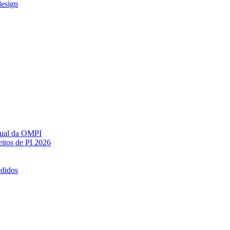
design
ctual da OMPI
itos de PI 2026
edidos