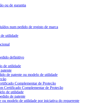
ção ou de garantia
ncluídos num pedido de registo de marca
de utilidade
acional
edido definitivo
o de utilidade
 patente
ido de patente ou modelo de utilidade
eção
ertificado Complementar de Proteção
 um Certificado Complementar de Proteção
lo de utilidade
edido de patente
 ou modelo de utilidade por iniciativa do requerente