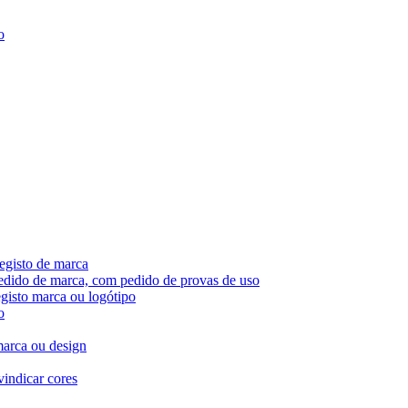
o
egisto de marca
pedido de marca, com pedido de provas de uso
egisto marca ou logótipo
o
marca ou design
vindicar cores