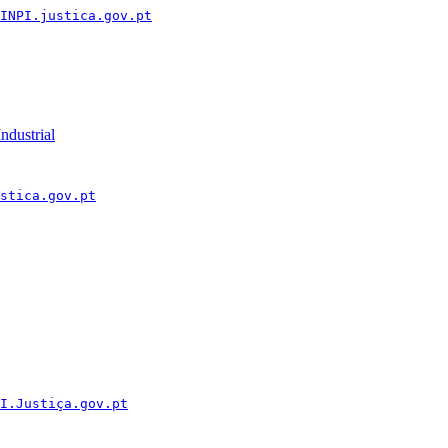
INPI.justica.gov.pt
ndustrial
stica.gov.pt
I.Justiça.gov.pt