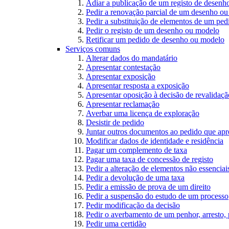
Adiar a publicação de um registo de desen
Pedir a renovação parcial de um desenho o
Pedir a substituição de elementos de um pe
Pedir o registo de um desenho ou modelo
Retificar um pedido de desenho ou modelo
Serviços comuns
Alterar dados do mandatário
Apresentar contestação
Apresentar exposição
Apresentar resposta a exposição
Apresentar oposição à decisão de revalidação
Apresentar reclamação
Averbar uma licença de exploração
Desistir de pedido
Juntar outros documentos ao pedido que apr
Modificar dados de identidade e residência
Pagar um complemento de taxa
Pagar uma taxa de concessão de registo
Pedir a alteração de elementos não essenciais
Pedir a devolução de uma taxa
Pedir a emissão de prova de um direito
Pedir a suspensão do estudo de um processo
Pedir modificação da decisão
Pedir o averbamento de um penhor, arresto,
Pedir uma certidão