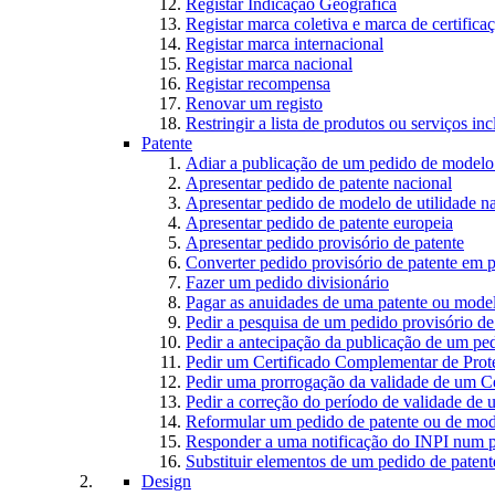
Registar Indicação Geográfica
Registar marca coletiva e marca de certifica
Registar marca internacional
Registar marca nacional
Registar recompensa
Renovar um registo
Restringir a lista de produtos ou serviços i
Patente
Adiar a publicação de um pedido de modelo 
Apresentar pedido de patente nacional
Apresentar pedido de modelo de utilidade n
Apresentar pedido de patente europeia
Apresentar pedido provisório de patente
Converter pedido provisório de patente em p
Fazer um pedido divisionário
Pagar as anuidades de uma patente ou model
Pedir a pesquisa de um pedido provisório de
Pedir a antecipação da publicação de um ped
Pedir um Certificado Complementar de Prot
Pedir uma prorrogação da validade de um C
Pedir a correção do período de validade de
Reformular um pedido de patente ou de mode
Responder a uma notificação do INPI num p
Substituir elementos de um pedido de patente
Design