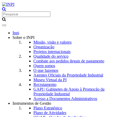
Toggle
navigation
Inpi
Sobre o INPI
Missão, visão e valores
Organização
Projetos internacionais
Qualidade do serviço
Combate aos pedidos ilegais de pagamento
Quem somos
O que fazemos
Agentes Oficiais da Propriedade Industrial
Museu Virtual da PI
Recrutamento
GAPI | Gabinetes de Apoio à Promoção da
Propriedade Industrial
Acesso a Documentos Administrativos
Instrumentos de Gestão
Plano Estratégico
Plano de Atividades