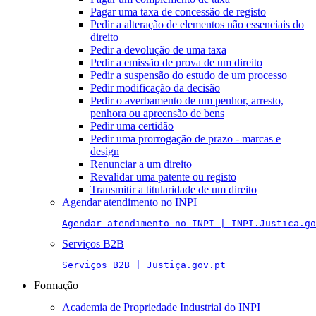
Pagar uma taxa de concessão de registo
Pedir a alteração de elementos não essenciais do
direito
Pedir a devolução de uma taxa
Pedir a emissão de prova de um direito
Pedir a suspensão do estudo de um processo
Pedir modificação da decisão
Pedir o averbamento de um penhor, arresto,
penhora ou apreensão de bens
Pedir uma certidão
Pedir uma prorrogação de prazo - marcas e
design
Renunciar a um direito
Revalidar uma patente ou registo
Transmitir a titularidade de um direito
Agendar atendimento no INPI
Agendar atendimento no INPI | INPI.Justica.go
Serviços B2B
Serviços B2B | Justiça.gov.pt
Formação
Academia de Propriedade Industrial do INPI