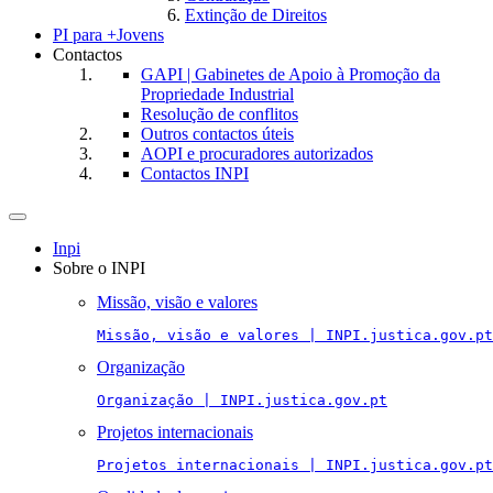
Extinção de Direitos
PI para +Jovens
Contactos
GAPI | Gabinetes de Apoio à Promoção da
Propriedade Industrial
Resolução de conflitos
Outros contactos úteis
AOPI e procuradores autorizados
Contactos INPI
Toggle
navigation
Inpi
Sobre o INPI
Missão, visão e valores
Missão, visão e valores | INPI.justica.gov.pt
Organização
Organização | INPI.justica.gov.pt
Projetos internacionais
Projetos internacionais | INPI.justica.gov.pt