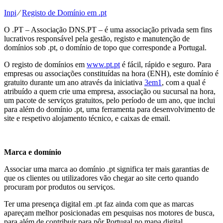
Inpi
⁄
Registo de Domínio em .pt
O .PT – Associação DNS.PT – é uma associação privada sem fins
lucrativos responsável pela gestão, registo e manutenção de
domínios sob .pt, o domínio de topo que corresponde a Portugal.
O registo de domínios em
www.pt.pt
é fácil, rápido e seguro. Para
empresas ou associações constituídas na hora (ENH), este domínio é
gratuito durante um ano através da iniciativa
3em1
, com a qual é
atribuído a quem crie uma empresa, associação ou sucursal na hora,
um pacote de serviços gratuitos, pelo período de um ano, que inclui
para além do domínio .pt, uma ferramenta para desenvolvimento de
site e respetivo alojamento técnico, e caixas de email.
Marca e domínio
Associar uma marca ao domínio .pt significa ter mais garantias de
que os clientes ou utilizadores vão chegar ao site certo quando
procuram por produtos ou serviços.
Ter uma presença digital em .pt faz ainda com que as marcas
apareçam melhor posicionadas em pesquisas nos motores de busca,
para além de contribuir para pôr Portugal no mapa digital.