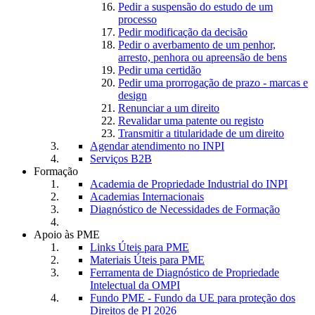
Pedir a suspensão do estudo de um
processo
Pedir modificação da decisão
Pedir o averbamento de um penhor,
arresto, penhora ou apreensão de bens
Pedir uma certidão
Pedir uma prorrogação de prazo - marcas e
design
Renunciar a um direito
Revalidar uma patente ou registo
Transmitir a titularidade de um direito
Agendar atendimento no INPI
Serviços B2B
Formação
Academia de Propriedade Industrial do INPI
Academias Internacionais
Diagnóstico de Necessidades de Formação
Apoio às PME
Links Úteis para PME
Materiais Úteis para PME
Ferramenta de Diagnóstico de Propriedade
Intelectual da OMPI
Fundo PME - Fundo da UE para proteção dos
Direitos de PI 2026