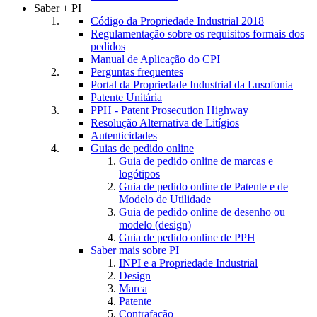
Saber + PI
Código da Propriedade Industrial 2018
Regulamentação sobre os requisitos formais dos
pedidos
Manual de Aplicação do CPI
Perguntas frequentes
Portal da Propriedade Industrial da Lusofonia
Patente Unitária
PPH - Patent Prosecution Highway
Resolução Alternativa de Litígios
Autenticidades
Guias de pedido online
Guia de pedido online de marcas e
logótipos
Guia de pedido online de Patente e de
Modelo de Utilidade
Guia de pedido online de desenho ou
modelo (design)
Guia de pedido online de PPH
Saber mais sobre PI
INPI e a Propriedade Industrial
Design
Marca
Patente
Contrafação