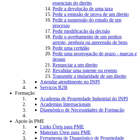
essenciais do direito
Pedir a devolução de uma taxa
Pedir a emissão de prova de um direito
Pedir a suspensão do estudo de um
processo
Pedir modificação da decisão
Pedir o averbamento de um penhor,
arresto, penhora ou apreensão de bens
Pedir uma certidão
Pedir uma prorrogação de prazo - marcas e
design
Renunciar a um direito
Revalidar uma patente ou registo
Transmitir a titularidade de um direito
Agendar atendimento no INPI
Serviços B2B
Formação
Academia de Propriedade Industrial do INPI
Academias Internacionais
Diagnóstico de Necessidades de Formação
Apoio às PME
Links Úteis para PME
Materiais Úteis para PME
Ferramenta de Diagnóstico de Propriedade