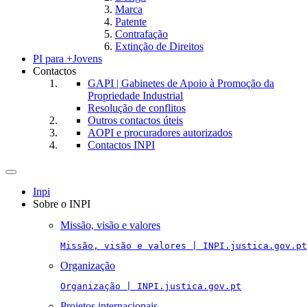
Marca
Patente
Contrafação
Extinção de Direitos
PI para +Jovens
Contactos
GAPI | Gabinetes de Apoio à Promoção da
Propriedade Industrial
Resolução de conflitos
Outros contactos úteis
AOPI e procuradores autorizados
Contactos INPI
Toggle
navigation
Inpi
Sobre o INPI
Missão, visão e valores
Missão, visão e valores | INPI.justica.gov.pt
Organização
Organização | INPI.justica.gov.pt
Projetos internacionais