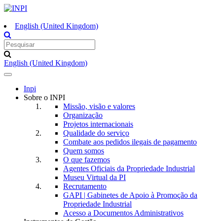
English (United Kingdom)
English (United Kingdom)
Toggle
navigation
Inpi
Sobre o INPI
Missão, visão e valores
Organização
Projetos internacionais
Qualidade do serviço
Combate aos pedidos ilegais de pagamento
Quem somos
O que fazemos
Agentes Oficiais da Propriedade Industrial
Museu Virtual da PI
Recrutamento
GAPI | Gabinetes de Apoio à Promoção da
Propriedade Industrial
Acesso a Documentos Administrativos