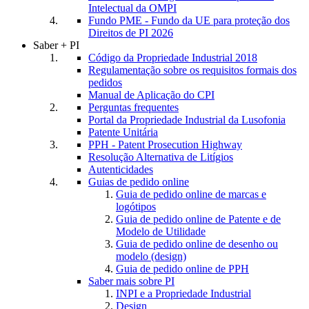
Intelectual da OMPI
Fundo PME - Fundo da UE para proteção dos
Direitos de PI 2026
Saber + PI
Código da Propriedade Industrial 2018
Regulamentação sobre os requisitos formais dos
pedidos
Manual de Aplicação do CPI
Perguntas frequentes
Portal da Propriedade Industrial da Lusofonia
Patente Unitária
PPH - Patent Prosecution Highway
Resolução Alternativa de Litígios
Autenticidades
Guias de pedido online
Guia de pedido online de marcas e
logótipos
Guia de pedido online de Patente e de
Modelo de Utilidade
Guia de pedido online de desenho ou
modelo (design)
Guia de pedido online de PPH
Saber mais sobre PI
INPI e a Propriedade Industrial
Design