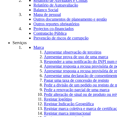
Relatório de Atividades e Contas
Relatório de Autoavaliação
Balanço Social
Mapa de pessoal
Outros documentos de planeamento e gestão
Outros reportes obrigatórios
Projectos co-financiados
Contratação Pública
Prevenção de riscos de corrupção
Serviços
Marca
Apresentar observação de terceiros
Apresentar prova de uso de uma marca
Responder a uma notificação do INPI num r
Apresentar resposta a recusa provisória de 
Apresentar resposta a recusa provisória de r
Apresentar uma declaração de consentiment
Pagar uma taxa de concessão de registo
Pedir a divisão de um pedido ou registo de 
Pedir a renovação parcial de uma marca
Pedir alteração de sinal ou de produto ou rei
Registar logótipo
Registar Indicação Geográfica
Registar marca coletiva e marca de certifica
Registar marca internacional