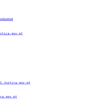
ndustrial
stica.gov.pt
I.Justiça.gov.pt
ça.gov.pt