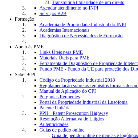
Transmitir a titularidade de um direito
Agendar atendimento no INPI
Serviços B2B
Formação
Academia de Propriedade Industrial do INPI
Academias Internacionais
Diagnóstico de Necessidades de Formação
Apoio às PME
Links Úteis para PME
Materiais Úteis para PME
Ferramenta de Diagnóstico de Propriedade Intele
Fundo PME - Fundo da UE para proteção dos Dire
Saber + PI
Código da Propriedade Industrial 2018
Regulamentação sobre os requisitos formais dos p
Manual de Aplicação do CPI
Perguntas frequentes
Portal da Propriedade Industrial da Lusofonia
Patente Unitária
PPH - Patent Prosecution Highway
Resolução Alternativa de Litígios
Autenticidades
Guias de pedido online
Guia de pedido online de marcas e logótipos