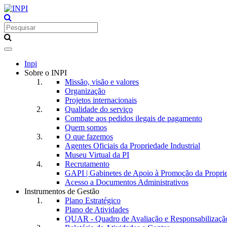
Toggle
navigation
Inpi
Sobre o INPI
Missão, visão e valores
Organização
Projetos internacionais
Qualidade do serviço
Combate aos pedidos ilegais de pagamento
Quem somos
O que fazemos
Agentes Oficiais da Propriedade Industrial
Museu Virtual da PI
Recrutamento
GAPI | Gabinetes de Apoio à Promoção da Proprie
Acesso a Documentos Administrativos
Instrumentos de Gestão
Plano Estratégico
Plano de Atividades
QUAR - Quadro de Avaliação e Responsabilizaçã