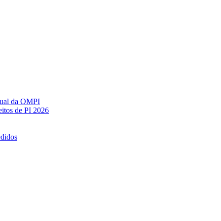
ctual da OMPI
itos de PI 2026
edidos