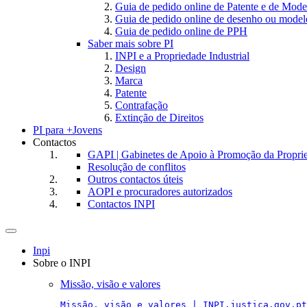
Guia de pedido online de Patente e de Mode
Guia de pedido online de desenho ou model
Guia de pedido online de PPH
Saber mais sobre PI
INPI e a Propriedade Industrial
Design
Marca
Patente
Contrafação
Extinção de Direitos
PI para +Jovens
Contactos
GAPI | Gabinetes de Apoio à Promoção da Proprie
Resolução de conflitos
Outros contactos úteis
AOPI e procuradores autorizados
Contactos INPI
Toggle
navigation
Inpi
Sobre o INPI
Missão, visão e valores
Missão, visão e valores | INPI.justica.gov.pt