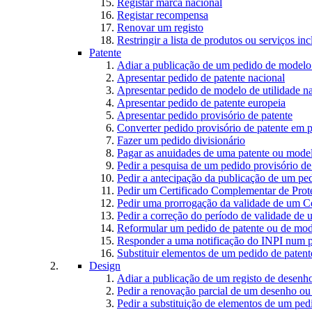
Registar marca nacional
Registar recompensa
Renovar um registo
Restringir a lista de produtos ou serviços i
Patente
Adiar a publicação de um pedido de modelo 
Apresentar pedido de patente nacional
Apresentar pedido de modelo de utilidade n
Apresentar pedido de patente europeia
Apresentar pedido provisório de patente
Converter pedido provisório de patente em p
Fazer um pedido divisionário
Pagar as anuidades de uma patente ou model
Pedir a pesquisa de um pedido provisório de
Pedir a antecipação da publicação de um ped
Pedir um Certificado Complementar de Prot
Pedir uma prorrogação da validade de um C
Pedir a correção do período de validade de
Reformular um pedido de patente ou de mode
Responder a uma notificação do INPI num p
Substituir elementos de um pedido de patente
Design
Adiar a publicação de um registo de desen
Pedir a renovação parcial de um desenho o
Pedir a substituição de elementos de um pe