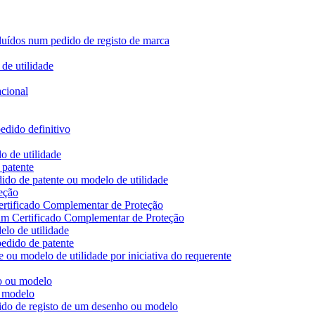
ncluídos num pedido de registo de marca
de utilidade
acional
edido definitivo
o de utilidade
 patente
ido de patente ou modelo de utilidade
eção
ertificado Complementar de Proteção
 um Certificado Complementar de Proteção
lo de utilidade
edido de patente
 ou modelo de utilidade por iniciativa do requerente
ho ou modelo
u modelo
dido de registo de um desenho ou modelo