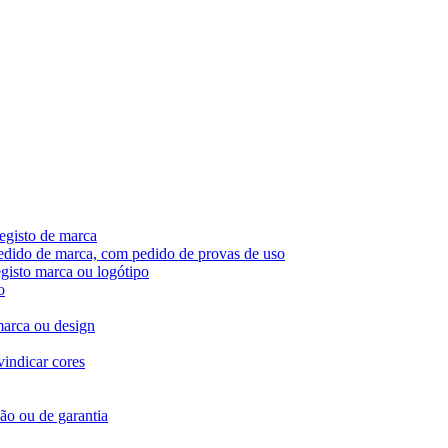
egisto de marca
pedido de marca, com pedido de provas de uso
egisto marca ou logótipo
o
marca ou design
vindicar cores
ção ou de garantia