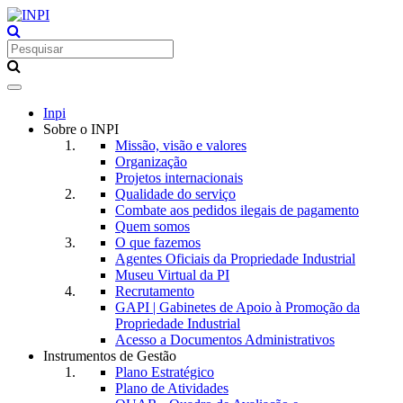
Toggle
navigation
Inpi
Sobre o INPI
Missão, visão e valores
Organização
Projetos internacionais
Qualidade do serviço
Combate aos pedidos ilegais de pagamento
Quem somos
O que fazemos
Agentes Oficiais da Propriedade Industrial
Museu Virtual da PI
Recrutamento
GAPI | Gabinetes de Apoio à Promoção da
Propriedade Industrial
Acesso a Documentos Administrativos
Instrumentos de Gestão
Plano Estratégico
Plano de Atividades