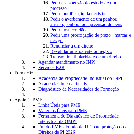
Pedir a suspensão do estudo de um
processo
Pedir modificação da decisão
Pedir o averbamento de um penhor,
arresto, penhora ou apreensão de bens
Pedir uma certidão
Pedir uma prorrogação de prazo - marcas e
design
Renunciar a um direito
Revalidar uma patente ou registo
Transmitir a titularidade de um direito
Agendar atendimento no INPI
Serviços B2B
Formação
Academia de Propriedade Industrial do INPI
Academias Internacionais
Diagnóstico de Necessidades de Formação
Apoio às PME
Links Úteis para PME
Materiais Úteis para PME
Ferramenta de Diagnóstico de Propriedade
Intelectual da OMPI
Fundo PME - Fundo da UE para proteção dos
Direitos de PI 2026