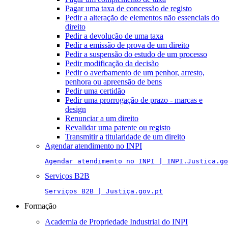
Pagar uma taxa de concessão de registo
Pedir a alteração de elementos não essenciais do
direito
Pedir a devolução de uma taxa
Pedir a emissão de prova de um direito
Pedir a suspensão do estudo de um processo
Pedir modificação da decisão
Pedir o averbamento de um penhor, arresto,
penhora ou apreensão de bens
Pedir uma certidão
Pedir uma prorrogação de prazo - marcas e
design
Renunciar a um direito
Revalidar uma patente ou registo
Transmitir a titularidade de um direito
Agendar atendimento no INPI
Agendar atendimento no INPI | INPI.Justica.go
Serviços B2B
Serviços B2B | Justiça.gov.pt
Formação
Academia de Propriedade Industrial do INPI