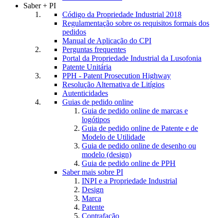
Saber + PI
Código da Propriedade Industrial 2018
Regulamentação sobre os requisitos formais dos
pedidos
Manual de Aplicação do CPI
Perguntas frequentes
Portal da Propriedade Industrial da Lusofonia
Patente Unitária
PPH - Patent Prosecution Highway
Resolução Alternativa de Litígios
Autenticidades
Guias de pedido online
Guia de pedido online de marcas e
logótipos
Guia de pedido online de Patente e de
Modelo de Utilidade
Guia de pedido online de desenho ou
modelo (design)
Guia de pedido online de PPH
Saber mais sobre PI
INPI e a Propriedade Industrial
Design
Marca
Patente
Contrafação