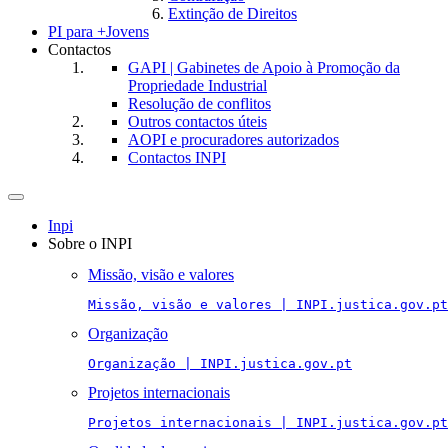
Extinção de Direitos
PI para +Jovens
Contactos
GAPI | Gabinetes de Apoio à Promoção da
Propriedade Industrial
Resolução de conflitos
Outros contactos úteis
AOPI e procuradores autorizados
Contactos INPI
Toggle
navigation
Inpi
Sobre o INPI
Missão, visão e valores
Missão, visão e valores | INPI.justica.gov.pt
Organização
Organização | INPI.justica.gov.pt
Projetos internacionais
Projetos internacionais | INPI.justica.gov.pt