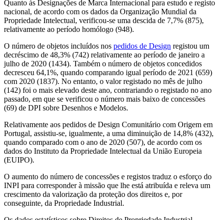
Quanto às Designações de Marca Internacional para estudo e registo
nacional, de acordo com os dados da Organização Mundial da
Propriedade Intelectual, verificou-se uma descida de 7,7% (875),
relativamente ao período homólogo (948).
O número de objetos incluídos nos
pedidos de Design
registou um
decréscimo de 48,3% (742) relativamente ao período de janeiro a
julho de 2020 (1434). Também o número de objetos concedidos
decresceu 64,1%, quando comparando igual período de 2021 (659)
com 2020 (1837). No entanto, o valor registado no mês de julho
(142) foi o mais elevado deste ano, contrariando o registado no ano
passado, em que se verificou o número mais baixo de concessões
(69) de DPI sobre Desenhos e Modelos.
Relativamente aos pedidos de Design Comunitário com Origem em
Portugal, assistiu-se, igualmente, a uma diminuição de 14,8% (432),
quando comparado com o ano de 2020 (507), de acordo com os
dados do Instituto da Propriedade Intelectual da União Europeia
(EUIPO).
O aumento do número de concessões e registos traduz o esforço do
INPI para corresponder à missão que lhe está atribuída e releva um
crescimento da valorização da proteção dos direitos e, por
conseguinte, da Propriedade Industrial.
Os dados estatísticos sobre Direitos de Propriedade Industrial