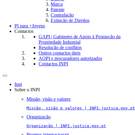
Marca
Patente
Contrafação
Extinção de Direitos
PI para +Jovens
Contactos
GAPI | Gabinetes de Apoio à Promoção da
Propriedade Industrial
Resolução de conflitos
Outros contactos úteis
AOPI e procuradores autorizados
Contactos INPI
Toggle
navigation
Inpi
Sobre o INPI
Missão, visão e valores
Missão, visão e valores | INPI.justica.gov.pt
Organização
Organização | INPI.justica.gov.pt
Projetos internacionais