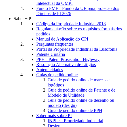
Intelectual da OMPI
Fundo PME - Fundo da UE para proteção dos
Direitos de PI 2026
Saber + PI
Código da Propriedade Industrial 2018
Regulamentação sobre os requisitos formais dos
pedidos
Manual de Aplicação do CPI
Perguntas frequentes
Portal da Propriedade Industrial da Lusofonia
Patente Unitária
PPH - Patent Prosecution Highway
Resolução Alternativa de Litígios
Autenticidades
Guias de pedido online
Guia de pedido online de marcas e
logótipos
Guia de pedido online de Patente e de
Modelo de Utilidade
Guia de pedido online de desenho ou
modelo (design)
Guia de pedido online de PPH
Saber mais sobre PI
INPI e a Propriedade Industrial
Design