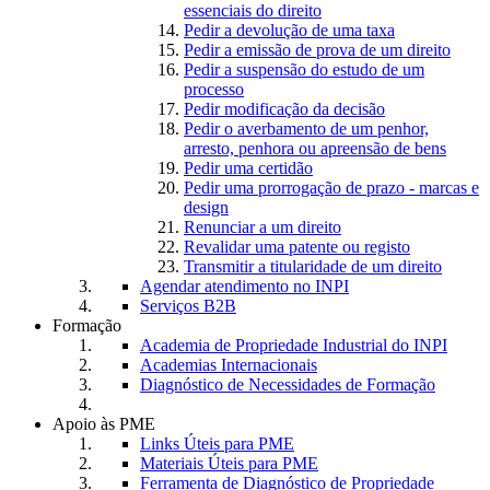
essenciais do direito
Pedir a devolução de uma taxa
Pedir a emissão de prova de um direito
Pedir a suspensão do estudo de um
processo
Pedir modificação da decisão
Pedir o averbamento de um penhor,
arresto, penhora ou apreensão de bens
Pedir uma certidão
Pedir uma prorrogação de prazo - marcas e
design
Renunciar a um direito
Revalidar uma patente ou registo
Transmitir a titularidade de um direito
Agendar atendimento no INPI
Serviços B2B
Formação
Academia de Propriedade Industrial do INPI
Academias Internacionais
Diagnóstico de Necessidades de Formação
Apoio às PME
Links Úteis para PME
Materiais Úteis para PME
Ferramenta de Diagnóstico de Propriedade