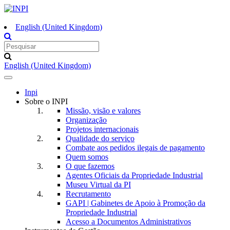
English (United Kingdom)
English (United Kingdom)
Toggle
navigation
Inpi
Sobre o INPI
Missão, visão e valores
Organização
Projetos internacionais
Qualidade do serviço
Combate aos pedidos ilegais de pagamento
Quem somos
O que fazemos
Agentes Oficiais da Propriedade Industrial
Museu Virtual da PI
Recrutamento
GAPI | Gabinetes de Apoio à Promoção da
Propriedade Industrial
Acesso a Documentos Administrativos