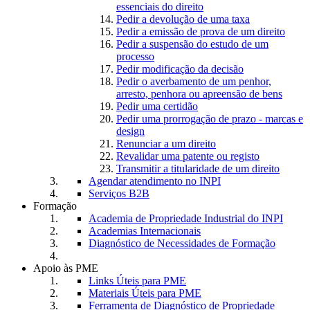
essenciais do direito
Pedir a devolução de uma taxa
Pedir a emissão de prova de um direito
Pedir a suspensão do estudo de um
processo
Pedir modificação da decisão
Pedir o averbamento de um penhor,
arresto, penhora ou apreensão de bens
Pedir uma certidão
Pedir uma prorrogação de prazo - marcas e
design
Renunciar a um direito
Revalidar uma patente ou registo
Transmitir a titularidade de um direito
Agendar atendimento no INPI
Serviços B2B
Formação
Academia de Propriedade Industrial do INPI
Academias Internacionais
Diagnóstico de Necessidades de Formação
Apoio às PME
Links Úteis para PME
Materiais Úteis para PME
Ferramenta de Diagnóstico de Propriedade