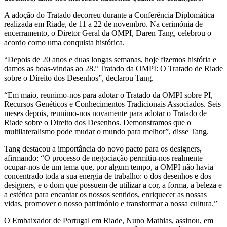
A adoção do Tratado decorreu durante a Conferência Diplomática
realizada em Riade, de 11 a 22 de novembro. Na cerimónia de
encerramento, o Diretor Geral da OMPI, Daren Tang, celebrou o
acordo como uma conquista histórica.
“Depois de 20 anos e duas longas semanas, hoje fizemos história e
damos as boas-vindas ao 28.º Tratado da OMPI: O Tratado de Riade
sobre o Direito dos Desenhos”, declarou Tang.
“Em maio, reunimo-nos para adotar o Tratado da OMPI sobre PI,
Recursos Genéticos e Conhecimentos Tradicionais Associados. Seis
meses depois, reunimo-nos novamente para adotar o Tratado de
Riade sobre o Direito dos Desenhos. Demonstramos que o
multilateralismo pode mudar o mundo para melhor”, disse Tang.
Tang destacou a importância do novo pacto para os designers,
afirmando: “O processo de negociação permitiu-nos realmente
ocupar-nos de um tema que, por algum tempo, a OMPI não havia
concentrado toda a sua energia de trabalho: o dos desenhos e dos
designers, e o dom que possuem de utilizar a cor, a forma, a beleza e
a estética para encantar os nossos sentidos, enriquecer as nossas
vidas, promover o nosso património e transformar a nossa cultura.”
O Embaixador de Portugal em Riade, Nuno Mathias, assinou, em