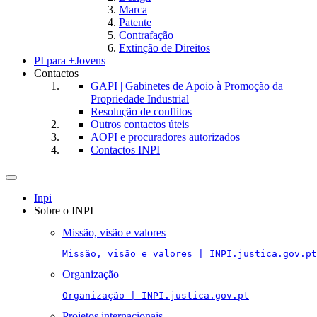
Marca
Patente
Contrafação
Extinção de Direitos
PI para +Jovens
Contactos
GAPI | Gabinetes de Apoio à Promoção da
Propriedade Industrial
Resolução de conflitos
Outros contactos úteis
AOPI e procuradores autorizados
Contactos INPI
Toggle
navigation
Inpi
Sobre o INPI
Missão, visão e valores
Missão, visão e valores | INPI.justica.gov.pt
Organização
Organização | INPI.justica.gov.pt
Projetos internacionais