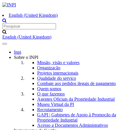
English (United Kingdom)
English (United Kingdom)
Toggle
navigation
Inpi
Sobre o INPI
Missão, visão e valores
Organização
Projetos internacionais
Qualidade do serviço
Combate aos pedidos ilegais de pagamento
Quem somos
O que fazemos
Agentes Oficiais da Propriedade Industrial
Museu Virtual da PI
Recrutamento
GAPI | Gabinetes de Apoio à Promoção da
Propriedade Industrial
Acesso a Documentos Administrativos