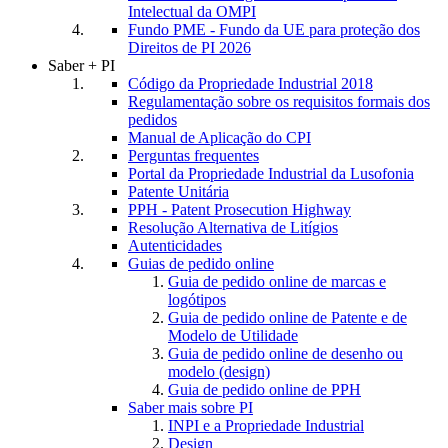
Intelectual da OMPI
Fundo PME - Fundo da UE para proteção dos
Direitos de PI 2026
Saber + PI
Código da Propriedade Industrial 2018
Regulamentação sobre os requisitos formais dos
pedidos
Manual de Aplicação do CPI
Perguntas frequentes
Portal da Propriedade Industrial da Lusofonia
Patente Unitária
PPH - Patent Prosecution Highway
Resolução Alternativa de Litígios
Autenticidades
Guias de pedido online
Guia de pedido online de marcas e
logótipos
Guia de pedido online de Patente e de
Modelo de Utilidade
Guia de pedido online de desenho ou
modelo (design)
Guia de pedido online de PPH
Saber mais sobre PI
INPI e a Propriedade Industrial
Design