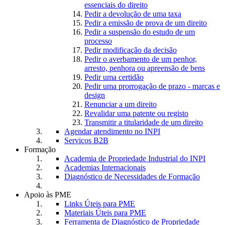
essenciais do direito
Pedir a devolução de uma taxa
Pedir a emissão de prova de um direito
Pedir a suspensão do estudo de um
processo
Pedir modificação da decisão
Pedir o averbamento de um penhor,
arresto, penhora ou apreensão de bens
Pedir uma certidão
Pedir uma prorrogação de prazo - marcas e
design
Renunciar a um direito
Revalidar uma patente ou registo
Transmitir a titularidade de um direito
Agendar atendimento no INPI
Serviços B2B
Formação
Academia de Propriedade Industrial do INPI
Academias Internacionais
Diagnóstico de Necessidades de Formação
Apoio às PME
Links Úteis para PME
Materiais Úteis para PME
Ferramenta de Diagnóstico de Propriedade