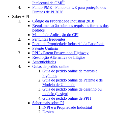
Intelectual da OMPI
Fundo PME - Fundo da UE para proteção dos
Direitos de PI 2026
Saber + PI
Código da Propriedade Industrial 2018
Regulamentação sobre os requisitos formais dos
pedidos
Manual de Aplicação do CPI
Perguntas frequentes
Portal da Propriedade Industrial da Lusofonia
Patente Unitária
PPH - Patent Prosecution Highway
Resolução Alternativa de Litígios
Autenticidades
Guias de pedido online
Guia de pedido online de marcas e
logótipos
Guia de pedido online de Patente e de
Modelo de Utilidade
Guia de pedido online de desenho ou
modelo (design)
Guia de pedido online de PPH
Saber mais sobre PI
INPI e a Propriedade Industrial
Design