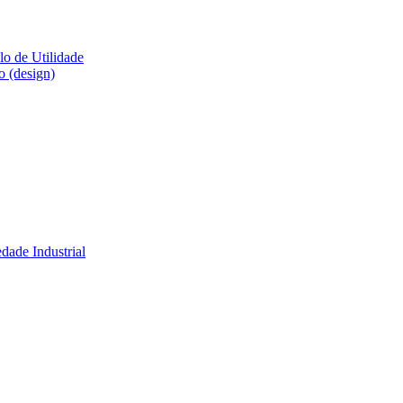
lo de Utilidade
o (design)
dade Industrial