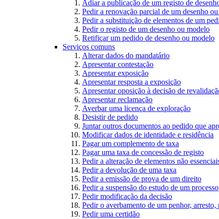
Adiar a publicação de um registo de desen
Pedir a renovação parcial de um desenho o
Pedir a substituição de elementos de um pe
Pedir o registo de um desenho ou modelo
Retificar um pedido de desenho ou modelo
Serviços comuns
Alterar dados do mandatário
Apresentar contestação
Apresentar exposição
Apresentar resposta a exposição
Apresentar oposição à decisão de revalidação
Apresentar reclamação
Averbar uma licença de exploração
Desistir de pedido
Juntar outros documentos ao pedido que apr
Modificar dados de identidade e residência
Pagar um complemento de taxa
Pagar uma taxa de concessão de registo
Pedir a alteração de elementos não essenciais
Pedir a devolução de uma taxa
Pedir a emissão de prova de um direito
Pedir a suspensão do estudo de um processo
Pedir modificação da decisão
Pedir o averbamento de um penhor, arresto,
Pedir uma certidão