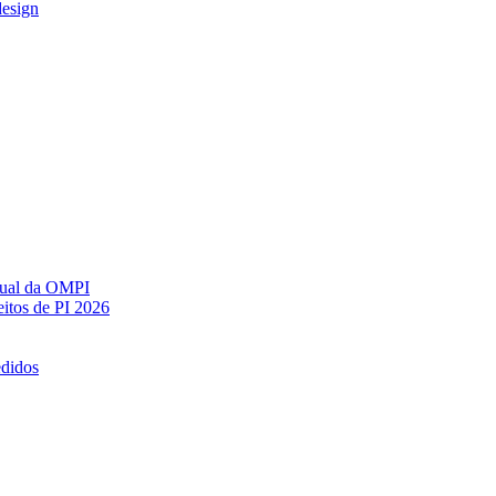
design
ctual da OMPI
itos de PI 2026
edidos