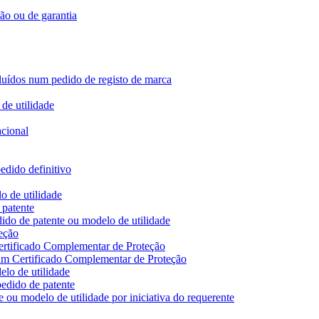
ção ou de garantia
ncluídos num pedido de registo de marca
de utilidade
acional
edido definitivo
o de utilidade
 patente
ido de patente ou modelo de utilidade
eção
ertificado Complementar de Proteção
 um Certificado Complementar de Proteção
lo de utilidade
edido de patente
 ou modelo de utilidade por iniciativa do requerente