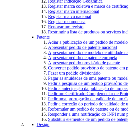
Registar Indicação Geográfica
Registar marca coletiva e marca de certifica
Registar marca internacional
Registar marca nacional
Registar recompensa
Renovar um registo
Restringir a lista de produtos ou serviços i
Patente
Adiar a publicação de um pedido de modelo 
Apresentar pedido de patente nacional
Apresentar pedido de modelo de utilidade n
Apresentar pedido de patente europeia
Apresentar pedido provisório de patente
Converter pedido provisório de patente em p
Fazer um pedido divisionário
Pagar as anuidades de uma patente ou model
Pedir a pesquisa de um pedido provisório de
Pedir a antecipação da publicação de um ped
Pedir um Certificado Complementar de Prot
Pedir uma prorrogação da validade de um C
Pedir a correção do período de validade de
Reformular um pedido de patente ou de mode
Responder a uma notificação do INPI num p
Substituir elementos de um pedido de patente
Design