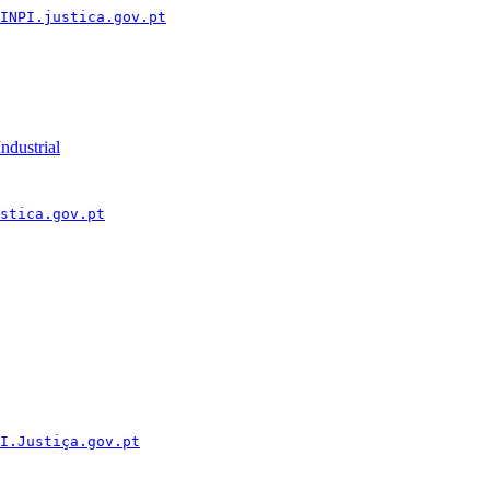
INPI.justica.gov.pt
ndustrial
stica.gov.pt
I.Justiça.gov.pt