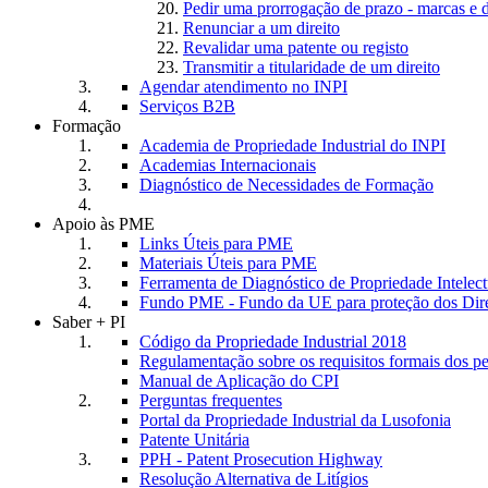
Pedir uma prorrogação de prazo - marcas e 
Renunciar a um direito
Revalidar uma patente ou registo
Transmitir a titularidade de um direito
Agendar atendimento no INPI
Serviços B2B
Formação
Academia de Propriedade Industrial do INPI
Academias Internacionais
Diagnóstico de Necessidades de Formação
Apoio às PME
Links Úteis para PME
Materiais Úteis para PME
Ferramenta de Diagnóstico de Propriedade Intele
Fundo PME - Fundo da UE para proteção dos Dire
Saber + PI
Código da Propriedade Industrial 2018
Regulamentação sobre os requisitos formais dos p
Manual de Aplicação do CPI
Perguntas frequentes
Portal da Propriedade Industrial da Lusofonia
Patente Unitária
PPH - Patent Prosecution Highway
Resolução Alternativa de Litígios