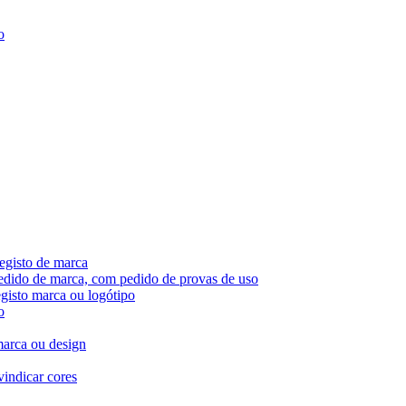
o
egisto de marca
pedido de marca, com pedido de provas de uso
egisto marca ou logótipo
o
marca ou design
vindicar cores