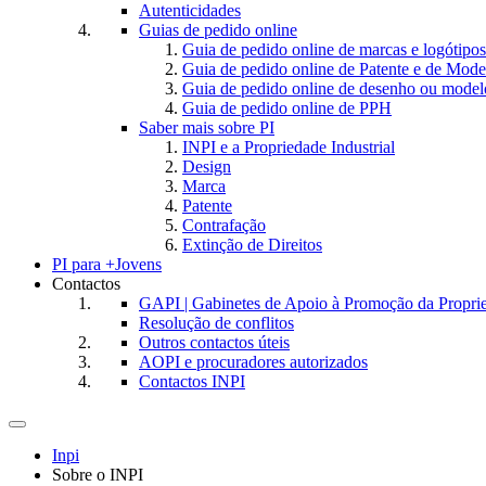
Autenticidades
Guias de pedido online
Guia de pedido online de marcas e logótipos
Guia de pedido online de Patente e de Mode
Guia de pedido online de desenho ou model
Guia de pedido online de PPH
Saber mais sobre PI
INPI e a Propriedade Industrial
Design
Marca
Patente
Contrafação
Extinção de Direitos
PI para +Jovens
Contactos
GAPI | Gabinetes de Apoio à Promoção da Proprie
Resolução de conflitos
Outros contactos úteis
AOPI e procuradores autorizados
Contactos INPI
Toggle
navigation
Inpi
Sobre o INPI