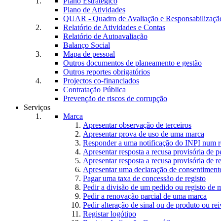
Plano Estratégico
Plano de Atividades
QUAR - Quadro de Avaliação e Responsabilizaçã
Relatório de Atividades e Contas
Relatório de Autoavaliação
Balanço Social
Mapa de pessoal
Outros documentos de planeamento e gestão
Outros reportes obrigatórios
Projectos co-financiados
Contratação Pública
Prevenção de riscos de corrupção
Serviços
Marca
Apresentar observação de terceiros
Apresentar prova de uso de uma marca
Responder a uma notificação do INPI num r
Apresentar resposta a recusa provisória de 
Apresentar resposta a recusa provisória de r
Apresentar uma declaração de consentiment
Pagar uma taxa de concessão de registo
Pedir a divisão de um pedido ou registo de 
Pedir a renovação parcial de uma marca
Pedir alteração de sinal ou de produto ou rei
Registar logótipo