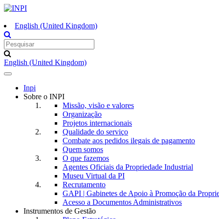
English (United Kingdom)
English (United Kingdom)
Toggle
navigation
Inpi
Sobre o INPI
Missão, visão e valores
Organização
Projetos internacionais
Qualidade do serviço
Combate aos pedidos ilegais de pagamento
Quem somos
O que fazemos
Agentes Oficiais da Propriedade Industrial
Museu Virtual da PI
Recrutamento
GAPI | Gabinetes de Apoio à Promoção da Proprie
Acesso a Documentos Administrativos
Instrumentos de Gestão