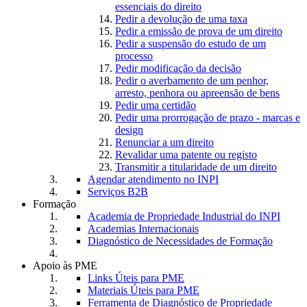
essenciais do direito
Pedir a devolução de uma taxa
Pedir a emissão de prova de um direito
Pedir a suspensão do estudo de um
processo
Pedir modificação da decisão
Pedir o averbamento de um penhor,
arresto, penhora ou apreensão de bens
Pedir uma certidão
Pedir uma prorrogação de prazo - marcas e
design
Renunciar a um direito
Revalidar uma patente ou registo
Transmitir a titularidade de um direito
Agendar atendimento no INPI
Serviços B2B
Formação
Academia de Propriedade Industrial do INPI
Academias Internacionais
Diagnóstico de Necessidades de Formação
Apoio às PME
Links Úteis para PME
Materiais Úteis para PME
Ferramenta de Diagnóstico de Propriedade