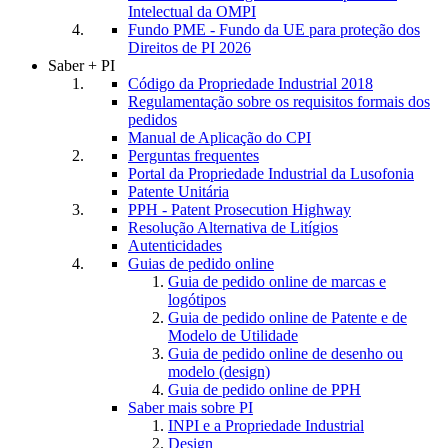
Intelectual da OMPI
Fundo PME - Fundo da UE para proteção dos
Direitos de PI 2026
Saber + PI
Código da Propriedade Industrial 2018
Regulamentação sobre os requisitos formais dos
pedidos
Manual de Aplicação do CPI
Perguntas frequentes
Portal da Propriedade Industrial da Lusofonia
Patente Unitária
PPH - Patent Prosecution Highway
Resolução Alternativa de Litígios
Autenticidades
Guias de pedido online
Guia de pedido online de marcas e
logótipos
Guia de pedido online de Patente e de
Modelo de Utilidade
Guia de pedido online de desenho ou
modelo (design)
Guia de pedido online de PPH
Saber mais sobre PI
INPI e a Propriedade Industrial
Design