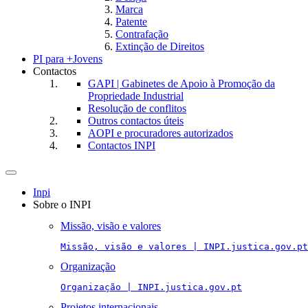
Marca
Patente
Contrafação
Extinção de Direitos
PI para +Jovens
Contactos
GAPI | Gabinetes de Apoio à Promoção da
Propriedade Industrial
Resolução de conflitos
Outros contactos úteis
AOPI e procuradores autorizados
Contactos INPI
Toggle
navigation
Inpi
Sobre o INPI
Missão, visão e valores
Missão, visão e valores | INPI.justica.gov.pt
Organização
Organização | INPI.justica.gov.pt
Projetos internacionais