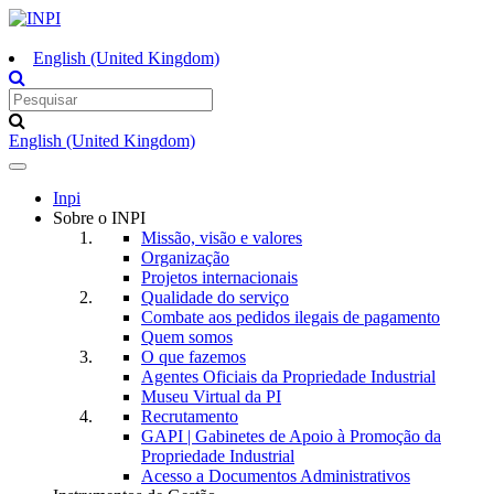
English (United Kingdom)
English (United Kingdom)
Toggle
navigation
Inpi
Sobre o INPI
Missão, visão e valores
Organização
Projetos internacionais
Qualidade do serviço
Combate aos pedidos ilegais de pagamento
Quem somos
O que fazemos
Agentes Oficiais da Propriedade Industrial
Museu Virtual da PI
Recrutamento
GAPI | Gabinetes de Apoio à Promoção da
Propriedade Industrial
Acesso a Documentos Administrativos