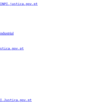
INPI.justica.gov.pt
ndustrial
stica.gov.pt
I.Justiça.gov.pt