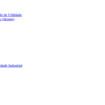
lo de Utilidade
o (design)
dade Industrial