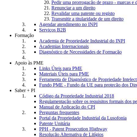
Pedir uma prorrogação de prazo - marcas e 
Renunciar a um direito
Revalidar uma patente ou registo
Transmitir a titularidade de um direito
Agendar atendimento no INPI
Serviços B2B
Formação
Academia de Propriedade Industrial do INPI
Academias Internacionais
Diagnóstico de Necessidades de Formação
Apoio às PME
Links Úteis para PME
Materiais Úteis para PME
Ferramenta de Diagnóstico de Propriedade Intele
Fundo PME - Fundo da UE para proteção dos Dire
Saber + PI
Código da Propriedade Industrial 2018
Regulamentação sobre os requisitos formais dos p
Manual de Aplicação do CPI
Perguntas frequentes
Portal da Propriedade Industrial da Lusofonia
Patente Unitária
PPH - Patent Prosecution Highway
Resolução Alternativa de Litígios