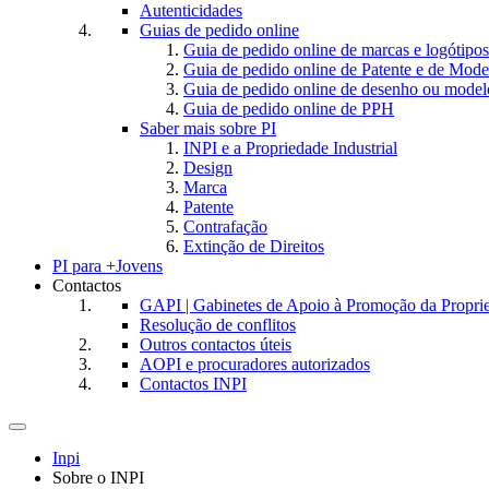
Autenticidades
Guias de pedido online
Guia de pedido online de marcas e logótipos
Guia de pedido online de Patente e de Mode
Guia de pedido online de desenho ou model
Guia de pedido online de PPH
Saber mais sobre PI
INPI e a Propriedade Industrial
Design
Marca
Patente
Contrafação
Extinção de Direitos
PI para +Jovens
Contactos
GAPI | Gabinetes de Apoio à Promoção da Proprie
Resolução de conflitos
Outros contactos úteis
AOPI e procuradores autorizados
Contactos INPI
Toggle
navigation
Inpi
Sobre o INPI