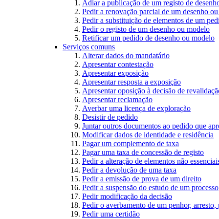
Adiar a publicação de um registo de desen
Pedir a renovação parcial de um desenho o
Pedir a substituição de elementos de um pe
Pedir o registo de um desenho ou modelo
Retificar um pedido de desenho ou modelo
Serviços comuns
Alterar dados do mandatário
Apresentar contestação
Apresentar exposição
Apresentar resposta a exposição
Apresentar oposição à decisão de revalidação
Apresentar reclamação
Averbar uma licença de exploração
Desistir de pedido
Juntar outros documentos ao pedido que apr
Modificar dados de identidade e residência
Pagar um complemento de taxa
Pagar uma taxa de concessão de registo
Pedir a alteração de elementos não essenciais
Pedir a devolução de uma taxa
Pedir a emissão de prova de um direito
Pedir a suspensão do estudo de um processo
Pedir modificação da decisão
Pedir o averbamento de um penhor, arresto,
Pedir uma certidão