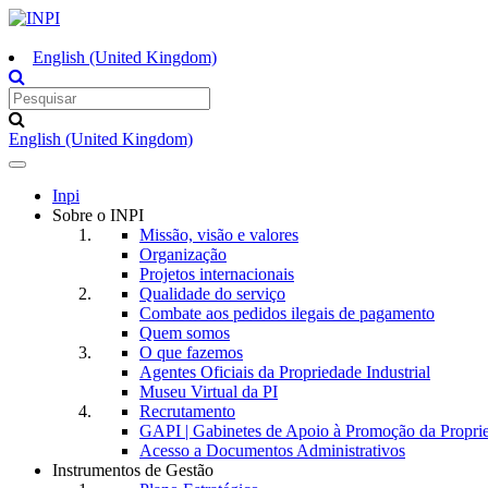
English (United Kingdom)
English (United Kingdom)
Toggle
navigation
Inpi
Sobre o INPI
Missão, visão e valores
Organização
Projetos internacionais
Qualidade do serviço
Combate aos pedidos ilegais de pagamento
Quem somos
O que fazemos
Agentes Oficiais da Propriedade Industrial
Museu Virtual da PI
Recrutamento
GAPI | Gabinetes de Apoio à Promoção da Proprie
Acesso a Documentos Administrativos
Instrumentos de Gestão