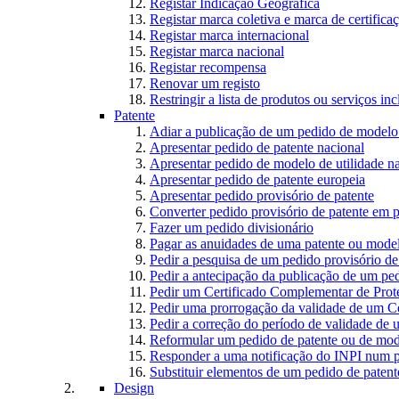
Registar Indicação Geográfica
Registar marca coletiva e marca de certifica
Registar marca internacional
Registar marca nacional
Registar recompensa
Renovar um registo
Restringir a lista de produtos ou serviços i
Patente
Adiar a publicação de um pedido de modelo 
Apresentar pedido de patente nacional
Apresentar pedido de modelo de utilidade n
Apresentar pedido de patente europeia
Apresentar pedido provisório de patente
Converter pedido provisório de patente em p
Fazer um pedido divisionário
Pagar as anuidades de uma patente ou model
Pedir a pesquisa de um pedido provisório de
Pedir a antecipação da publicação de um ped
Pedir um Certificado Complementar de Prot
Pedir uma prorrogação da validade de um C
Pedir a correção do período de validade de
Reformular um pedido de patente ou de mode
Responder a uma notificação do INPI num p
Substituir elementos de um pedido de patente
Design