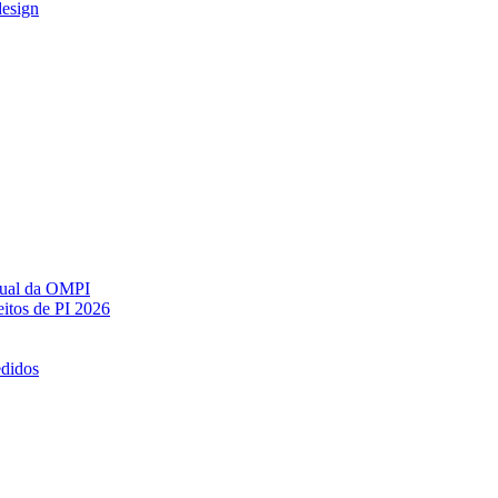
design
ctual da OMPI
itos de PI 2026
edidos