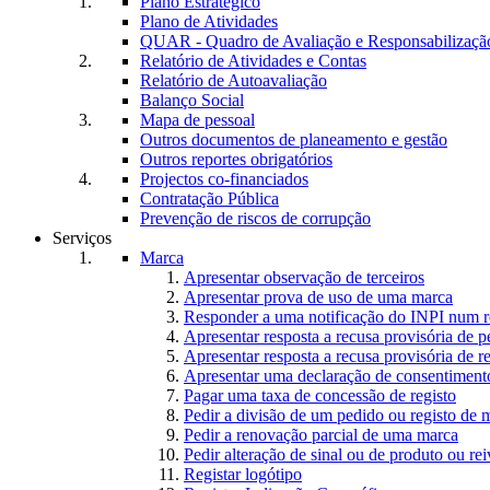
Plano Estratégico
Plano de Atividades
QUAR - Quadro de Avaliação e Responsabilizaçã
Relatório de Atividades e Contas
Relatório de Autoavaliação
Balanço Social
Mapa de pessoal
Outros documentos de planeamento e gestão
Outros reportes obrigatórios
Projectos co-financiados
Contratação Pública
Prevenção de riscos de corrupção
Serviços
Marca
Apresentar observação de terceiros
Apresentar prova de uso de uma marca
Responder a uma notificação do INPI num r
Apresentar resposta a recusa provisória de 
Apresentar resposta a recusa provisória de r
Apresentar uma declaração de consentiment
Pagar uma taxa de concessão de registo
Pedir a divisão de um pedido ou registo de 
Pedir a renovação parcial de uma marca
Pedir alteração de sinal ou de produto ou rei
Registar logótipo