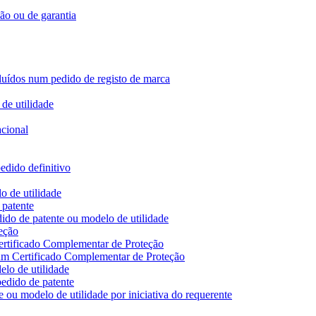
ção ou de garantia
ncluídos num pedido de registo de marca
de utilidade
acional
edido definitivo
o de utilidade
 patente
ido de patente ou modelo de utilidade
eção
ertificado Complementar de Proteção
 um Certificado Complementar de Proteção
lo de utilidade
edido de patente
 ou modelo de utilidade por iniciativa do requerente