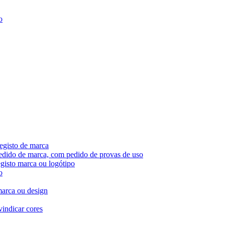
o
egisto de marca
pedido de marca, com pedido de provas de uso
egisto marca ou logótipo
o
marca ou design
vindicar cores