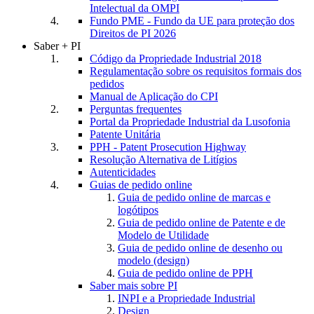
Intelectual da OMPI
Fundo PME - Fundo da UE para proteção dos
Direitos de PI 2026
Saber + PI
Código da Propriedade Industrial 2018
Regulamentação sobre os requisitos formais dos
pedidos
Manual de Aplicação do CPI
Perguntas frequentes
Portal da Propriedade Industrial da Lusofonia
Patente Unitária
PPH - Patent Prosecution Highway
Resolução Alternativa de Litígios
Autenticidades
Guias de pedido online
Guia de pedido online de marcas e
logótipos
Guia de pedido online de Patente e de
Modelo de Utilidade
Guia de pedido online de desenho ou
modelo (design)
Guia de pedido online de PPH
Saber mais sobre PI
INPI e a Propriedade Industrial
Design