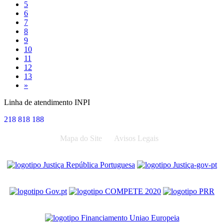
5
6
7
8
9
10
11
12
13
Next
»
Linha de atendimento INPI
218 818 188
Mapa do Site
Avisos Legais