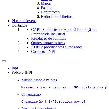
Marca
Patente
Contrafação
Extinção de Direitos
PI para +Jovens
Contactos
GAPI | Gabinetes de Apoio à Promoção da
Propriedade Industrial
Resolução de conflitos
Outros contactos úteis
AOPI e procuradores autorizados
Contactos INPI
Toggle
navigation
Inpi
Sobre o INPI
Missão, visão e valores
Missão, visão e valores | INPI.justica.gov.pt
Organização
Organização | INPI.justica.gov.pt
Projetos internacionais