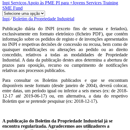
Inpi
Serviços
Apoio às PME
PI para +Jovens
Services
Training
SME Fund
Inpi
⁄
Boletim da Propriedade Industrial
Publicação diária do INPI (exceto fins de semana e feriados),
exclusivamente em formato eletrónico (ficheiro PDF), que contém
informação sobre os pedidos de registo e de invenções apresentados
no INPI e respetivas decisões de concessão ou recusa, bem como de
quaisquer modificações ou alterações ao pedido ou ao direito
concedido, relativos a todas as modalidades de Propriedade
Industrial. A data da publicação destes atos determina a abertura de
prazos para oposição, recurso ou cumprimento de notificações
relativas aos processos publicados.
Para consultar os Boletins publicados e que se encontram
disponíveis neste formato (desde janeiro de 2004), deverá colocar,
entre datas, um período igual ou inferior a seis meses (ex: de 2018-
12-17 até 2019-06-17) ou, em alternativa, a data do respetivo
Boletim que se pretende pesquisar (ex: 2018-12-17).
A publicação do Boletim da Propriedade Industrial já se
encontra regularizada. Agradecemos aos utilizadores a