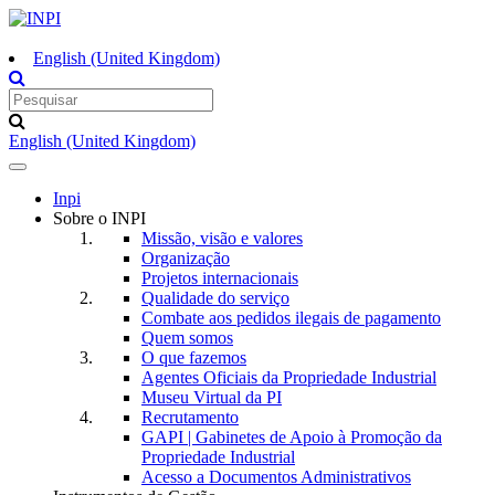
English (United Kingdom)
English (United Kingdom)
Toggle
navigation
Inpi
Sobre o INPI
Missão, visão e valores
Organização
Projetos internacionais
Qualidade do serviço
Combate aos pedidos ilegais de pagamento
Quem somos
O que fazemos
Agentes Oficiais da Propriedade Industrial
Museu Virtual da PI
Recrutamento
GAPI | Gabinetes de Apoio à Promoção da
Propriedade Industrial
Acesso a Documentos Administrativos