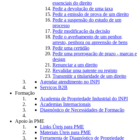
essenciais do direito
Pedir a devolução de uma taxa
Pedir a emissão de prova de um direito
Pedir a suspensão do estudo de um
processo
Pedir modificação da decisão
Pedir o averbamento de um penhor,
arresto, penhora ou apreensão de bens
Pedir uma certidão
Pedir uma prorrogação de prazo - marcas e
design
Renunciar a um direito
Revalidar uma patente ou registo
Transmitir a titularidade de um direito
Agendar atendimento no INPI
Serviços B2B
Formação
Academia de Propriedade Industrial do INPI
Academias Internacionais
Diagnóstico de Necessidades de Formação
Apoio às PME
Links Úteis para PME
Materiais Úteis para PME
Ferramenta de Diagnóstico de Propriedade