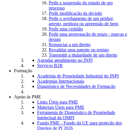
Pedir a suspensão do estudo de um
processo
Pedir modificação da decisão
Pedir o averbamento de um penhor,
arresto, penhora ou apreensão de bens
Pedir uma certidão
Pedir uma prorrogação de prazo - marcas e
design
Renunciar a um direito
Revalidar uma patente ou registo
Transmitir a titularidade de um direito
Agendar atendimento no INPI
Serviços B2B
Formação
Academia de Propriedade Industrial do INPI
Academias Internacionais
Diagnóstico de Necessidades de Formação
Apoio às PME
Links Úteis para PME
Materiais Úteis para PME
Ferramenta de Diagnóstico de Propriedade
Intelectual da OMPI
Fundo PME - Fundo da UE para proteção dos
Direitos de PI 2026