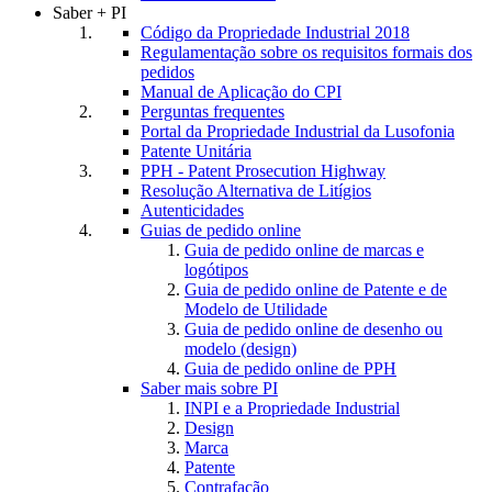
Saber + PI
Código da Propriedade Industrial 2018
Regulamentação sobre os requisitos formais dos
pedidos
Manual de Aplicação do CPI
Perguntas frequentes
Portal da Propriedade Industrial da Lusofonia
Patente Unitária
PPH - Patent Prosecution Highway
Resolução Alternativa de Litígios
Autenticidades
Guias de pedido online
Guia de pedido online de marcas e
logótipos
Guia de pedido online de Patente e de
Modelo de Utilidade
Guia de pedido online de desenho ou
modelo (design)
Guia de pedido online de PPH
Saber mais sobre PI
INPI e a Propriedade Industrial
Design
Marca
Patente
Contrafação