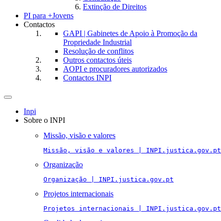
Extinção de Direitos
PI para +Jovens
Contactos
GAPI | Gabinetes de Apoio à Promoção da
Propriedade Industrial
Resolução de conflitos
Outros contactos úteis
AOPI e procuradores autorizados
Contactos INPI
Toggle
navigation
Inpi
Sobre o INPI
Missão, visão e valores
Missão, visão e valores | INPI.justica.gov.pt
Organização
Organização | INPI.justica.gov.pt
Projetos internacionais
Projetos internacionais | INPI.justica.gov.pt