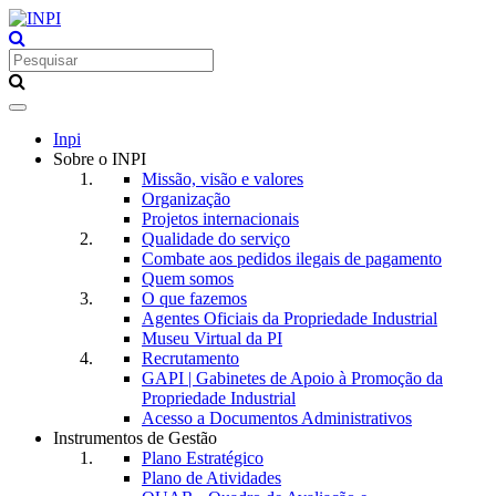
Toggle
navigation
Inpi
Sobre o INPI
Missão, visão e valores
Organização
Projetos internacionais
Qualidade do serviço
Combate aos pedidos ilegais de pagamento
Quem somos
O que fazemos
Agentes Oficiais da Propriedade Industrial
Museu Virtual da PI
Recrutamento
GAPI | Gabinetes de Apoio à Promoção da
Propriedade Industrial
Acesso a Documentos Administrativos
Instrumentos de Gestão
Plano Estratégico
Plano de Atividades