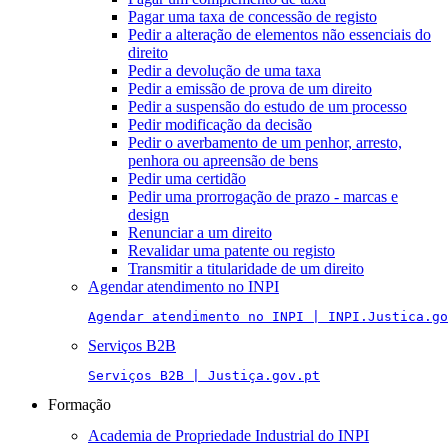
Pagar uma taxa de concessão de registo
Pedir a alteração de elementos não essenciais do
direito
Pedir a devolução de uma taxa
Pedir a emissão de prova de um direito
Pedir a suspensão do estudo de um processo
Pedir modificação da decisão
Pedir o averbamento de um penhor, arresto,
penhora ou apreensão de bens
Pedir uma certidão
Pedir uma prorrogação de prazo - marcas e
design
Renunciar a um direito
Revalidar uma patente ou registo
Transmitir a titularidade de um direito
Agendar atendimento no INPI
Agendar atendimento no INPI | INPI.Justica.go
Serviços B2B
Serviços B2B | Justiça.gov.pt
Formação
Academia de Propriedade Industrial do INPI