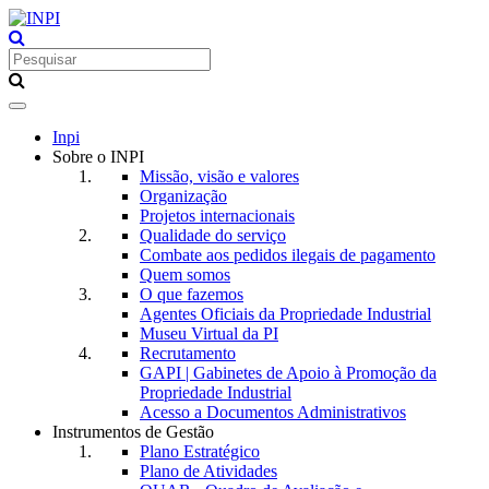
Toggle
navigation
Inpi
Sobre o INPI
Missão, visão e valores
Organização
Projetos internacionais
Qualidade do serviço
Combate aos pedidos ilegais de pagamento
Quem somos
O que fazemos
Agentes Oficiais da Propriedade Industrial
Museu Virtual da PI
Recrutamento
GAPI | Gabinetes de Apoio à Promoção da
Propriedade Industrial
Acesso a Documentos Administrativos
Instrumentos de Gestão
Plano Estratégico
Plano de Atividades