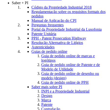
Saber + PI
Código da Propriedade Industrial 2018
Regulamentação sobre os requisitos formais dos
pedidos
Manual de Aplicação do CPI
Perguntas frequentes
Portal da Propriedade Industrial da Lusofonia
Patente Unitária
PPH - Patent Prosecution Highway
Resolução Alternativa de Litígios
Autenticidades
Guias de pedido online
Guia de pedido online de marcas e
logótipos
Guia de pedido online de Patente e de
Modelo de Utilidade
Guia de pedido online de desenho ou
modelo (design)
Guia de pedido online de PPH
Saber mais sobre PI
INPI e a Propriedade Industrial
Design
Marca
Patente
Contrafação