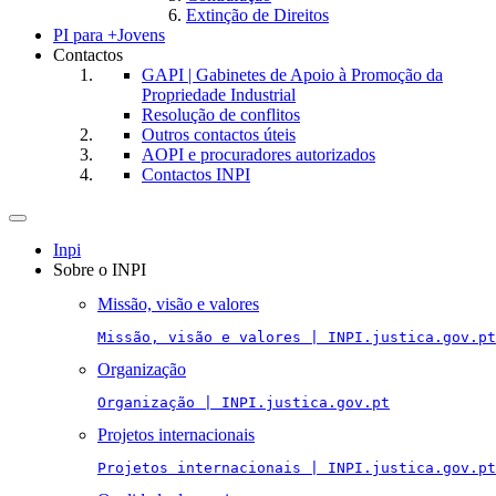
Extinção de Direitos
PI para +Jovens
Contactos
GAPI | Gabinetes de Apoio à Promoção da
Propriedade Industrial
Resolução de conflitos
Outros contactos úteis
AOPI e procuradores autorizados
Contactos INPI
Toggle
navigation
Inpi
Sobre o INPI
Missão, visão e valores
Missão, visão e valores | INPI.justica.gov.pt
Organização
Organização | INPI.justica.gov.pt
Projetos internacionais
Projetos internacionais | INPI.justica.gov.pt