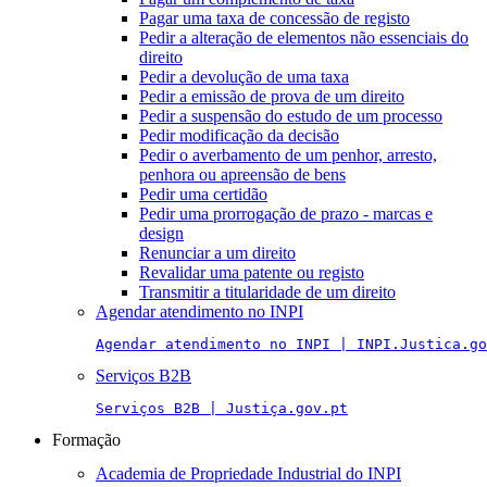
Pagar uma taxa de concessão de registo
Pedir a alteração de elementos não essenciais do
direito
Pedir a devolução de uma taxa
Pedir a emissão de prova de um direito
Pedir a suspensão do estudo de um processo
Pedir modificação da decisão
Pedir o averbamento de um penhor, arresto,
penhora ou apreensão de bens
Pedir uma certidão
Pedir uma prorrogação de prazo - marcas e
design
Renunciar a um direito
Revalidar uma patente ou registo
Transmitir a titularidade de um direito
Agendar atendimento no INPI
Agendar atendimento no INPI | INPI.Justica.go
Serviços B2B
Serviços B2B | Justiça.gov.pt
Formação
Academia de Propriedade Industrial do INPI