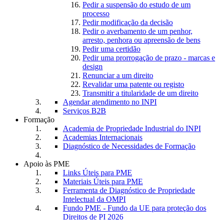
Pedir a suspensão do estudo de um
processo
Pedir modificação da decisão
Pedir o averbamento de um penhor,
arresto, penhora ou apreensão de bens
Pedir uma certidão
Pedir uma prorrogação de prazo - marcas e
design
Renunciar a um direito
Revalidar uma patente ou registo
Transmitir a titularidade de um direito
Agendar atendimento no INPI
Serviços B2B
Formação
Academia de Propriedade Industrial do INPI
Academias Internacionais
Diagnóstico de Necessidades de Formação
Apoio às PME
Links Úteis para PME
Materiais Úteis para PME
Ferramenta de Diagnóstico de Propriedade
Intelectual da OMPI
Fundo PME - Fundo da UE para proteção dos
Direitos de PI 2026