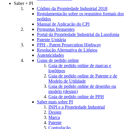
Saber + PI
Código da Propriedade Industrial 2018
Regulamentação sobre os requisitos formais dos
pedidos
Manual de Aplicação do CPI
Perguntas frequentes
Portal da Propriedade Industrial da Lusofonia
Patente Unitária
PPH - Patent Prosecution Highway
Resolução Alternativa de Litígios
Autenticidades
Guias de pedido online
Guia de pedido online de marcas e
logótipos
Guia de pedido online de Patente e de
Modelo de Utilidade
Guia de pedido online de desenho ou
modelo (design)
Guia de pedido online de PPH
Saber mais sobre PI
INPI e a Propriedade Industrial
Design
Marca
Patente
Contrafação