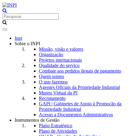
Toggle
navigation
Inpi
Sobre o INPI
Missão, visão e valores
Organização
Projetos internacionais
Qualidade do serviço
Combate aos pedidos ilegais de pagamento
Quem somos
O que fazemos
Agentes Oficiais da Propriedade Industrial
Museu Virtual da PI
Recrutamento
GAPI | Gabinetes de Apoio à Promoção da
Propriedade Industrial
Acesso a Documentos Administrativos
Instrumentos de Gestão
Plano Estratégico
Plano de Atividades