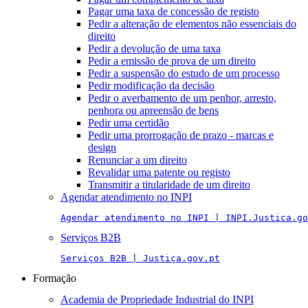
Pagar uma taxa de concessão de registo
Pedir a alteração de elementos não essenciais do
direito
Pedir a devolução de uma taxa
Pedir a emissão de prova de um direito
Pedir a suspensão do estudo de um processo
Pedir modificação da decisão
Pedir o averbamento de um penhor, arresto,
penhora ou apreensão de bens
Pedir uma certidão
Pedir uma prorrogação de prazo - marcas e
design
Renunciar a um direito
Revalidar uma patente ou registo
Transmitir a titularidade de um direito
Agendar atendimento no INPI
Agendar atendimento no INPI | INPI.Justica.go
Serviços B2B
Serviços B2B | Justiça.gov.pt
Formação
Academia de Propriedade Industrial do INPI