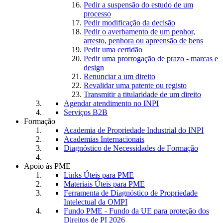
Pedir a suspensão do estudo de um
processo
Pedir modificação da decisão
Pedir o averbamento de um penhor,
arresto, penhora ou apreensão de bens
Pedir uma certidão
Pedir uma prorrogação de prazo - marcas e
design
Renunciar a um direito
Revalidar uma patente ou registo
Transmitir a titularidade de um direito
Agendar atendimento no INPI
Serviços B2B
Formação
Academia de Propriedade Industrial do INPI
Academias Internacionais
Diagnóstico de Necessidades de Formação
Apoio às PME
Links Úteis para PME
Materiais Úteis para PME
Ferramenta de Diagnóstico de Propriedade
Intelectual da OMPI
Fundo PME - Fundo da UE para proteção dos
Direitos de PI 2026