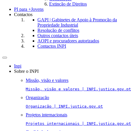
Extinção de Direitos
PI para +Jovens
Contactos
GAPI | Gabinetes de Apoio à Promoção da
Propriedade Industrial
Resolução de conflitos
Outros contactos úteis
AOPI e procuradores autorizados
Contactos INPI
Toggle
navigation
Inpi
Sobre o INPI
Missão, visão e valores
Missão, visão e valores | INPI.justica.gov.pt
Organização
Organização | INPI.justica.gov.pt
Projetos internacionais
Projetos internacionais | INPI.justica.gov.pt