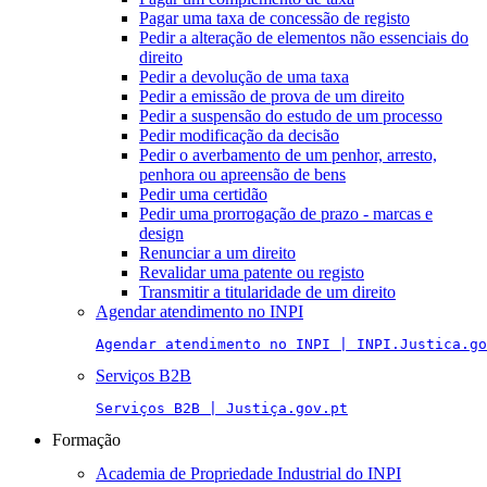
Pagar uma taxa de concessão de registo
Pedir a alteração de elementos não essenciais do
direito
Pedir a devolução de uma taxa
Pedir a emissão de prova de um direito
Pedir a suspensão do estudo de um processo
Pedir modificação da decisão
Pedir o averbamento de um penhor, arresto,
penhora ou apreensão de bens
Pedir uma certidão
Pedir uma prorrogação de prazo - marcas e
design
Renunciar a um direito
Revalidar uma patente ou registo
Transmitir a titularidade de um direito
Agendar atendimento no INPI
Agendar atendimento no INPI | INPI.Justica.go
Serviços B2B
Serviços B2B | Justiça.gov.pt
Formação
Academia de Propriedade Industrial do INPI