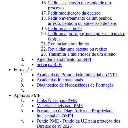
Pedir a suspensão do estudo de um
processo
Pedir modificação da decisão
Pedir o averbamento de um penhor,
arresto, penhora ou apreensão de bens
Pedir uma certidão
Pedir uma prorrogação de prazo - marcas e
design
Renunciar a um direito
Revalidar uma patente ou registo
Transmitir a titularidade de um direito
Agendar atendimento no INPI
Serviços B2B
Formação
Academia de Propriedade Industrial do INPI
Academias Internacionais
Diagnóstico de Necessidades de Formação
Apoio às PME
Links Úteis para PME
Materiais Úteis para PME
Ferramenta de Diagnóstico de Propriedade
Intelectual da OMPI
Fundo PME - Fundo da UE para proteção dos
Direitos de PI 2026