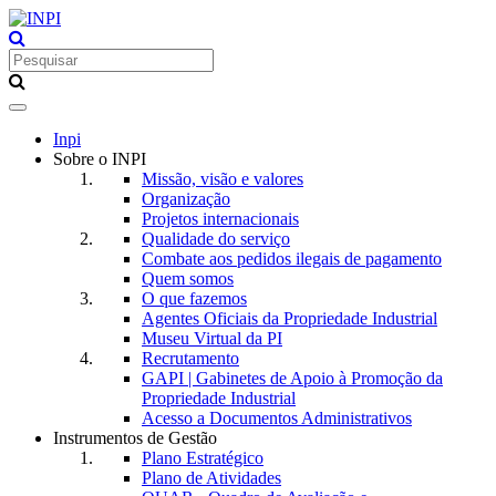
Toggle
navigation
Inpi
Sobre o INPI
Missão, visão e valores
Organização
Projetos internacionais
Qualidade do serviço
Combate aos pedidos ilegais de pagamento
Quem somos
O que fazemos
Agentes Oficiais da Propriedade Industrial
Museu Virtual da PI
Recrutamento
GAPI | Gabinetes de Apoio à Promoção da
Propriedade Industrial
Acesso a Documentos Administrativos
Instrumentos de Gestão
Plano Estratégico
Plano de Atividades