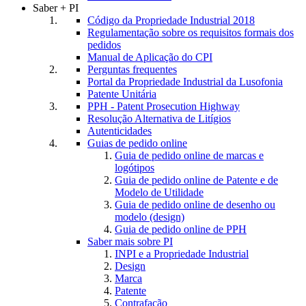
Saber + PI
Código da Propriedade Industrial 2018
Regulamentação sobre os requisitos formais dos
pedidos
Manual de Aplicação do CPI
Perguntas frequentes
Portal da Propriedade Industrial da Lusofonia
Patente Unitária
PPH - Patent Prosecution Highway
Resolução Alternativa de Litígios
Autenticidades
Guias de pedido online
Guia de pedido online de marcas e
logótipos
Guia de pedido online de Patente e de
Modelo de Utilidade
Guia de pedido online de desenho ou
modelo (design)
Guia de pedido online de PPH
Saber mais sobre PI
INPI e a Propriedade Industrial
Design
Marca
Patente
Contrafação