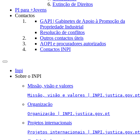
Extinção de Direitos
PI para +Jovens
Contactos
GAPI | Gabinetes de Apoio à Promoção da
Propriedade Industrial
Resolução de conflitos
Outros contactos úteis
AOPI e procuradores autorizados
Contactos INPI
Toggle
navigation
Inpi
Sobre o INPI
Missão, visão e valores
Missão, visão e valores | INPI.justica.gov.pt
Organização
Organização | INPI.justica.gov.pt
Projetos internacionais
Projetos internacionais | INPI.justica.gov.pt