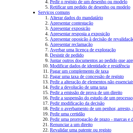
Pedir o registo de um desenho ou modelo
Retificar um pedido de desenho ou modelo
Serviços comuns
Alterar dados do mandatário
Apresentar contestação
Apresentar exposição
Apresentar resposta a exposição
Apresentar oposição à decisão de revalidação
Apresentar reclamação
Averbar uma licença de exploração
Desistir de pedido
Juntar outros documentos ao pedido que apr
Modificar dados de identidade e residência
Pagar um complemento de taxa
Pagar uma taxa de concessão de registo
Pedir a alteração de elementos não essenciais
Pedir a devolução de uma taxa
Pedir a emissão de prova de um direito
Pedir a suspensão do estudo de um processo
Pedir modificação da decisão
Pedir o averbamento de um penhor, arresto,
Pedir uma certidão
Pedir uma prorrogação de prazo - marcas e 
Renunciar a um direito
Revalidar uma patente ou registo