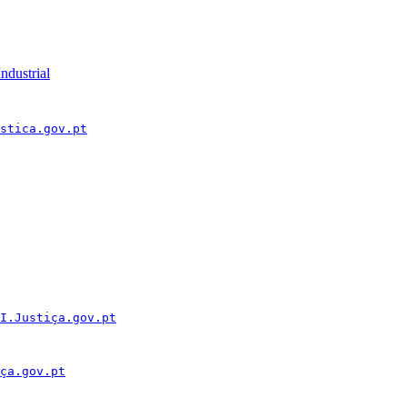
ndustrial
stica.gov.pt
I.Justiça.gov.pt
ça.gov.pt