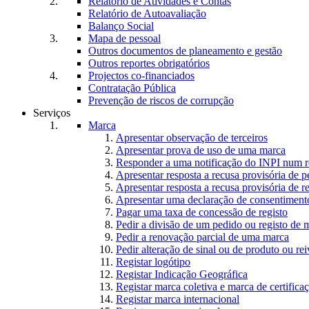
Relatório de Atividades e Contas
Relatório de Autoavaliação
Balanço Social
Mapa de pessoal
Outros documentos de planeamento e gestão
Outros reportes obrigatórios
Projectos co-financiados
Contratação Pública
Prevenção de riscos de corrupção
Serviços
Marca
Apresentar observação de terceiros
Apresentar prova de uso de uma marca
Responder a uma notificação do INPI num r
Apresentar resposta a recusa provisória de 
Apresentar resposta a recusa provisória de r
Apresentar uma declaração de consentiment
Pagar uma taxa de concessão de registo
Pedir a divisão de um pedido ou registo de 
Pedir a renovação parcial de uma marca
Pedir alteração de sinal ou de produto ou rei
Registar logótipo
Registar Indicação Geográfica
Registar marca coletiva e marca de certifica
Registar marca internacional