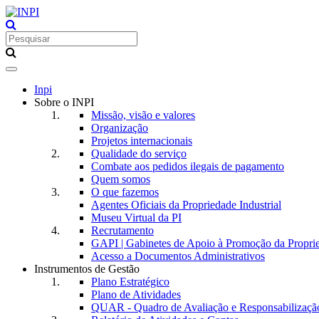
Toggle
navigation
Inpi
Sobre o INPI
Missão, visão e valores
Organização
Projetos internacionais
Qualidade do serviço
Combate aos pedidos ilegais de pagamento
Quem somos
O que fazemos
Agentes Oficiais da Propriedade Industrial
Museu Virtual da PI
Recrutamento
GAPI | Gabinetes de Apoio à Promoção da Proprie
Acesso a Documentos Administrativos
Instrumentos de Gestão
Plano Estratégico
Plano de Atividades
QUAR - Quadro de Avaliação e Responsabilizaçã