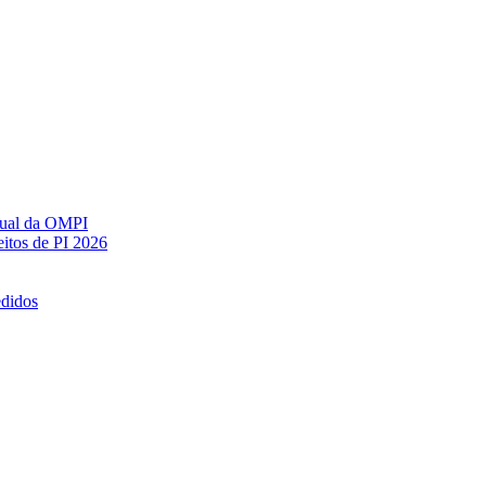
ctual da OMPI
itos de PI 2026
edidos