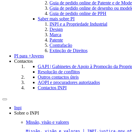
Guia de pedido online de Patente e de Mode
Guia de pedido online de desenho ou model
Guia de pedido online de PPH
Saber mais sobre PI
INPI e a Propriedade Industrial
Design
Marca
Patente
Contrafação
Extinção de Direitos
PI para +Jovens
Contactos
GAPI | Gabinetes de Apoio à Promoção da Proprie
Resolução de conflitos
Outros contactos úteis
AOPI e procuradores autorizados
Contactos INPI
Toggle
navigation
Inpi
Sobre o INPI
Missão, visão e valores
Missão, visão e valores | INPI.justica.gov.pt