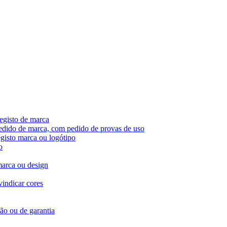
egisto de marca
pedido de marca, com pedido de provas de uso
egisto marca ou logótipo
o
marca ou design
vindicar cores
ção ou de garantia