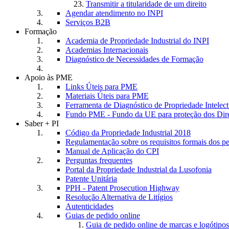
Transmitir a titularidade de um direito
Agendar atendimento no INPI
Serviços B2B
Formação
Academia de Propriedade Industrial do INPI
Academias Internacionais
Diagnóstico de Necessidades de Formação
Apoio às PME
Links Úteis para PME
Materiais Úteis para PME
Ferramenta de Diagnóstico de Propriedade Intele
Fundo PME - Fundo da UE para proteção dos Dire
Saber + PI
Código da Propriedade Industrial 2018
Regulamentação sobre os requisitos formais dos p
Manual de Aplicação do CPI
Perguntas frequentes
Portal da Propriedade Industrial da Lusofonia
Patente Unitária
PPH - Patent Prosecution Highway
Resolução Alternativa de Litígios
Autenticidades
Guias de pedido online
Guia de pedido online de marcas e logótipos