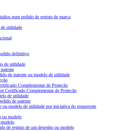
ncluídos num pedido de registo de marca
de utilidade
acional
edido definitivo
o de utilidade
 patente
ido de patente ou modelo de utilidade
eção
ertificado Complementar de Proteção
 um Certificado Complementar de Proteção
lo de utilidade
edido de patente
 ou modelo de utilidade por iniciativa do requerente
ho ou modelo
u modelo
dido de registo de um desenho ou modelo