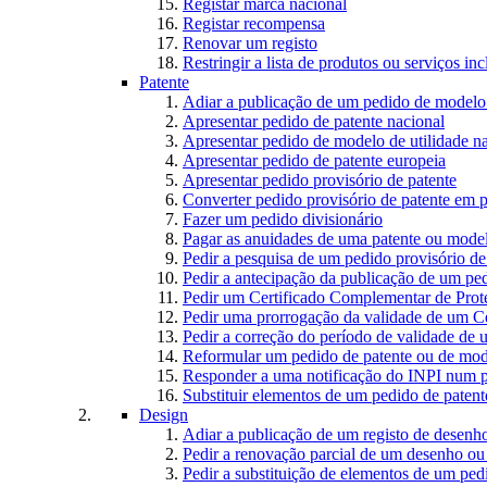
Registar marca nacional
Registar recompensa
Renovar um registo
Restringir a lista de produtos ou serviços i
Patente
Adiar a publicação de um pedido de modelo 
Apresentar pedido de patente nacional
Apresentar pedido de modelo de utilidade n
Apresentar pedido de patente europeia
Apresentar pedido provisório de patente
Converter pedido provisório de patente em p
Fazer um pedido divisionário
Pagar as anuidades de uma patente ou model
Pedir a pesquisa de um pedido provisório de
Pedir a antecipação da publicação de um ped
Pedir um Certificado Complementar de Prot
Pedir uma prorrogação da validade de um C
Pedir a correção do período de validade de
Reformular um pedido de patente ou de mode
Responder a uma notificação do INPI num p
Substituir elementos de um pedido de patente
Design
Adiar a publicação de um registo de desen
Pedir a renovação parcial de um desenho o
Pedir a substituição de elementos de um pe