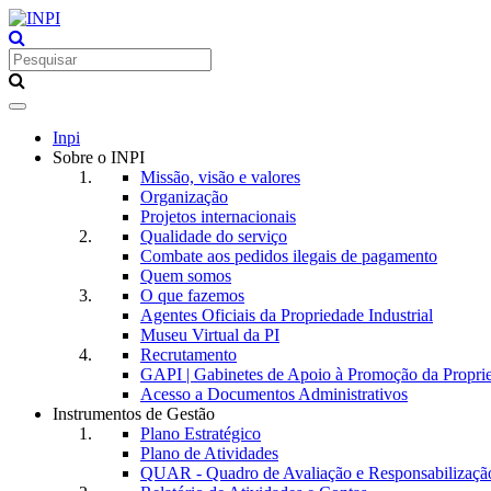
Toggle
navigation
Inpi
Sobre o INPI
Missão, visão e valores
Organização
Projetos internacionais
Qualidade do serviço
Combate aos pedidos ilegais de pagamento
Quem somos
O que fazemos
Agentes Oficiais da Propriedade Industrial
Museu Virtual da PI
Recrutamento
GAPI | Gabinetes de Apoio à Promoção da Proprie
Acesso a Documentos Administrativos
Instrumentos de Gestão
Plano Estratégico
Plano de Atividades
QUAR - Quadro de Avaliação e Responsabilizaçã