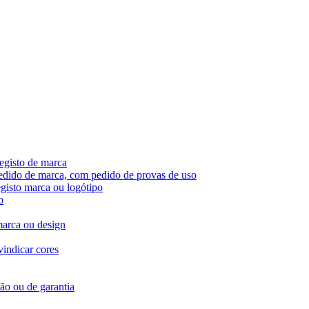
egisto de marca
pedido de marca, com pedido de provas de uso
egisto marca ou logótipo
o
marca ou design
vindicar cores
ção ou de garantia