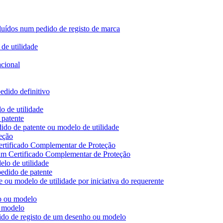
ncluídos num pedido de registo de marca
de utilidade
acional
edido definitivo
o de utilidade
 patente
ido de patente ou modelo de utilidade
eção
ertificado Complementar de Proteção
 um Certificado Complementar de Proteção
lo de utilidade
edido de patente
 ou modelo de utilidade por iniciativa do requerente
ho ou modelo
u modelo
dido de registo de um desenho ou modelo