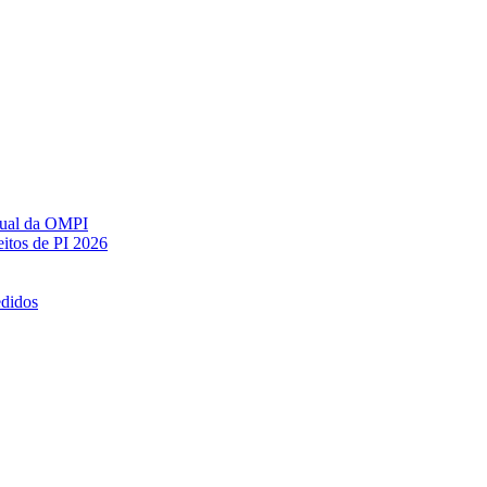
ctual da OMPI
itos de PI 2026
edidos