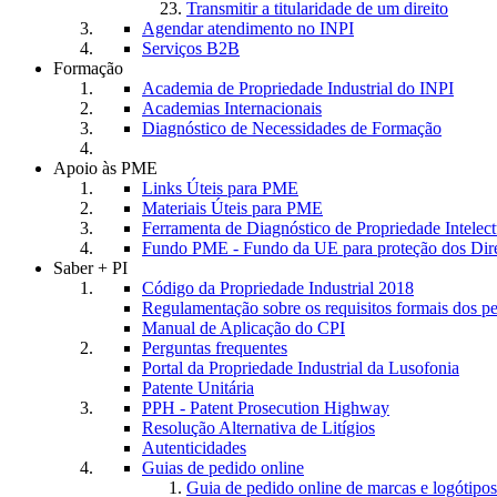
Transmitir a titularidade de um direito
Agendar atendimento no INPI
Serviços B2B
Formação
Academia de Propriedade Industrial do INPI
Academias Internacionais
Diagnóstico de Necessidades de Formação
Apoio às PME
Links Úteis para PME
Materiais Úteis para PME
Ferramenta de Diagnóstico de Propriedade Intele
Fundo PME - Fundo da UE para proteção dos Dire
Saber + PI
Código da Propriedade Industrial 2018
Regulamentação sobre os requisitos formais dos p
Manual de Aplicação do CPI
Perguntas frequentes
Portal da Propriedade Industrial da Lusofonia
Patente Unitária
PPH - Patent Prosecution Highway
Resolução Alternativa de Litígios
Autenticidades
Guias de pedido online
Guia de pedido online de marcas e logótipos