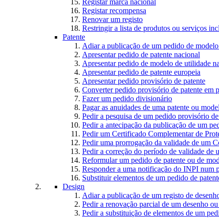
Registar marca nacional
Registar recompensa
Renovar um registo
Restringir a lista de produtos ou serviços i
Patente
Adiar a publicação de um pedido de modelo 
Apresentar pedido de patente nacional
Apresentar pedido de modelo de utilidade n
Apresentar pedido de patente europeia
Apresentar pedido provisório de patente
Converter pedido provisório de patente em p
Fazer um pedido divisionário
Pagar as anuidades de uma patente ou model
Pedir a pesquisa de um pedido provisório de
Pedir a antecipação da publicação de um ped
Pedir um Certificado Complementar de Prot
Pedir uma prorrogação da validade de um C
Pedir a correção do período de validade de
Reformular um pedido de patente ou de mode
Responder a uma notificação do INPI num p
Substituir elementos de um pedido de patente
Design
Adiar a publicação de um registo de desen
Pedir a renovação parcial de um desenho o
Pedir a substituição de elementos de um pe