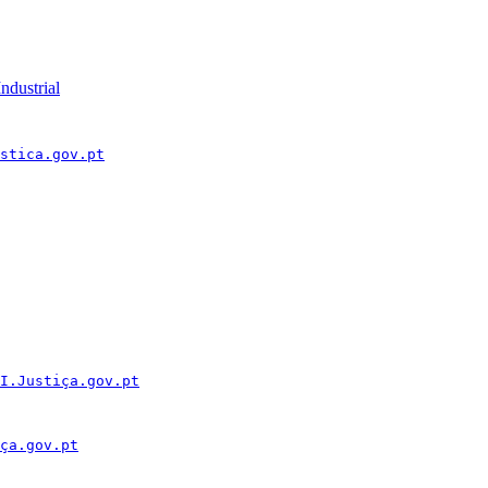
ndustrial
stica.gov.pt
I.Justiça.gov.pt
ça.gov.pt