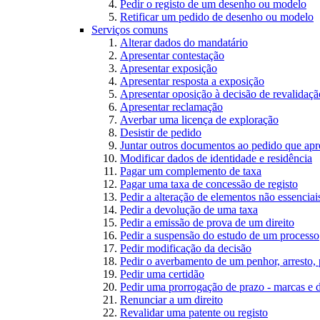
Pedir o registo de um desenho ou modelo
Retificar um pedido de desenho ou modelo
Serviços comuns
Alterar dados do mandatário
Apresentar contestação
Apresentar exposição
Apresentar resposta a exposição
Apresentar oposição à decisão de revalidação
Apresentar reclamação
Averbar uma licença de exploração
Desistir de pedido
Juntar outros documentos ao pedido que apr
Modificar dados de identidade e residência
Pagar um complemento de taxa
Pagar uma taxa de concessão de registo
Pedir a alteração de elementos não essenciais
Pedir a devolução de uma taxa
Pedir a emissão de prova de um direito
Pedir a suspensão do estudo de um processo
Pedir modificação da decisão
Pedir o averbamento de um penhor, arresto,
Pedir uma certidão
Pedir uma prorrogação de prazo - marcas e 
Renunciar a um direito
Revalidar uma patente ou registo