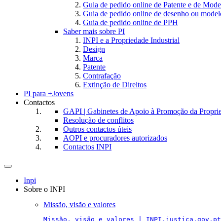
Guia de pedido online de Patente e de Mode
Guia de pedido online de desenho ou model
Guia de pedido online de PPH
Saber mais sobre PI
INPI e a Propriedade Industrial
Design
Marca
Patente
Contrafação
Extinção de Direitos
PI para +Jovens
Contactos
GAPI | Gabinetes de Apoio à Promoção da Proprie
Resolução de conflitos
Outros contactos úteis
AOPI e procuradores autorizados
Contactos INPI
Toggle
navigation
Inpi
Sobre o INPI
Missão, visão e valores
Missão, visão e valores | INPI.justica.gov.pt