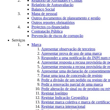
Relatório de Atividades e Contas
Relatório de Autoavaliação
Balanço Social
Mapa de pessoal
Outros documentos de planeamento e gestão
Outros reportes obrigatórios
Projectos co-financiados
Contratação Pública
Prevenção de riscos de corrupção
Serviços
Marca
Apresentar observação de terceiros
Apresentar prova de uso de uma marca
Responder a uma notificação do INPI num r
Apresentar resposta a recusa provisória de 
Apresentar resposta a recusa provisória de r
Apresentar uma declaração de consentiment
Pagar uma taxa de concessão de registo
Pedir a divisão de um pedido ou registo de 
Pedir a renovação parcial de uma marca
Pedir alteração de sinal ou de produto ou rei
Registar logótipo
Registar Indicação Geográfica
Registar marca coletiva e marca de certifica
Registar marca internacional