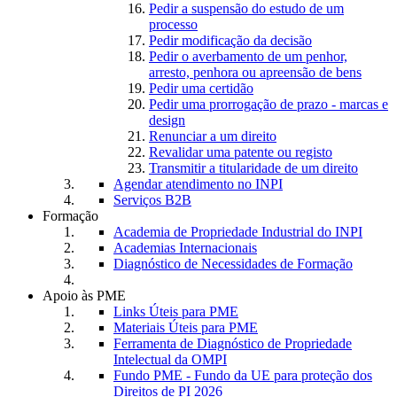
Pedir a suspensão do estudo de um
processo
Pedir modificação da decisão
Pedir o averbamento de um penhor,
arresto, penhora ou apreensão de bens
Pedir uma certidão
Pedir uma prorrogação de prazo - marcas e
design
Renunciar a um direito
Revalidar uma patente ou registo
Transmitir a titularidade de um direito
Agendar atendimento no INPI
Serviços B2B
Formação
Academia de Propriedade Industrial do INPI
Academias Internacionais
Diagnóstico de Necessidades de Formação
Apoio às PME
Links Úteis para PME
Materiais Úteis para PME
Ferramenta de Diagnóstico de Propriedade
Intelectual da OMPI
Fundo PME - Fundo da UE para proteção dos
Direitos de PI 2026