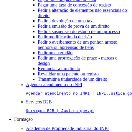
Pagar uma taxa de concessão de registo
Pedir a alteração de elementos não essenciais do
direito
Pedir a devolução de uma taxa
Pedir a emissão de prova de um direito
Pedir a suspensão do estudo de um processo
Pedir modificação da decisão
Pedir o averbamento de um penhor, arresto,
penhora ou apreensão de bens
Pedir uma certidão
Pedir uma prorrogação de prazo - marcas e
design
Renunciar a um direito
Revalidar uma patente ou registo
Transmitir a titularidade de um direito
Agendar atendimento no INPI
Agendar atendimento no INPI | INPI.Justica.go
Serviços B2B
Serviços B2B | Justiça.gov.pt
Formação
Academia de Propriedade Industrial do INPI