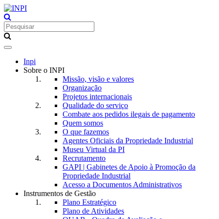
Toggle
navigation
Inpi
Sobre o INPI
Missão, visão e valores
Organização
Projetos internacionais
Qualidade do serviço
Combate aos pedidos ilegais de pagamento
Quem somos
O que fazemos
Agentes Oficiais da Propriedade Industrial
Museu Virtual da PI
Recrutamento
GAPI | Gabinetes de Apoio à Promoção da
Propriedade Industrial
Acesso a Documentos Administrativos
Instrumentos de Gestão
Plano Estratégico
Plano de Atividades