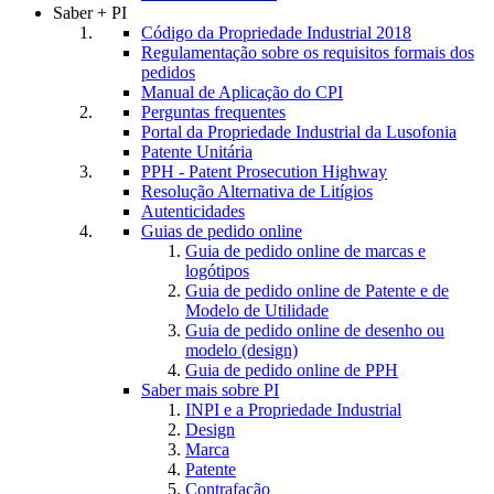
Saber + PI
Código da Propriedade Industrial 2018
Regulamentação sobre os requisitos formais dos
pedidos
Manual de Aplicação do CPI
Perguntas frequentes
Portal da Propriedade Industrial da Lusofonia
Patente Unitária
PPH - Patent Prosecution Highway
Resolução Alternativa de Litígios
Autenticidades
Guias de pedido online
Guia de pedido online de marcas e
logótipos
Guia de pedido online de Patente e de
Modelo de Utilidade
Guia de pedido online de desenho ou
modelo (design)
Guia de pedido online de PPH
Saber mais sobre PI
INPI e a Propriedade Industrial
Design
Marca
Patente
Contrafação