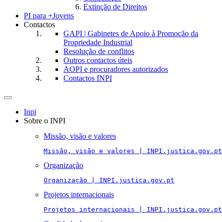
Extinção de Direitos
PI para +Jovens
Contactos
GAPI | Gabinetes de Apoio à Promoção da
Propriedade Industrial
Resolução de conflitos
Outros contactos úteis
AOPI e procuradores autorizados
Contactos INPI
Toggle
navigation
Inpi
Sobre o INPI
Missão, visão e valores
Missão, visão e valores | INPI.justica.gov.pt
Organização
Organização | INPI.justica.gov.pt
Projetos internacionais
Projetos internacionais | INPI.justica.gov.pt