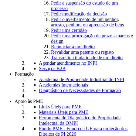
Pedir a suspensão do estudo de um
processo
Pedir modificação da decisão
Pedir o averbamento de um penhor,
arresto, penhora ou apreensão de bens
Pedir uma certidão
Pedir uma prorrogação de prazo - marcas e
design
Renunciar a um direito
Revalidar uma patente ou registo
Transmitir a titularidade de um direito
Agendar atendimento no INPI
Serviços B2B
Formação
Academia de Propriedade Industrial do INPI
Academias Internacionais
Diagnóstico de Necessidades de Formação
Apoio às PME
Links Úteis para PME
Materiais Úteis para PME
Ferramenta de Diagnóstico de Propriedade
Intelectual da OMPI
Fundo PME - Fundo da UE para proteção dos
Direitos de PI 2026