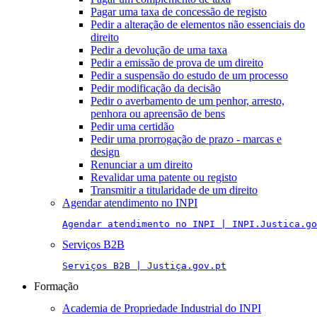
Pagar uma taxa de concessão de registo
Pedir a alteração de elementos não essenciais do
direito
Pedir a devolução de uma taxa
Pedir a emissão de prova de um direito
Pedir a suspensão do estudo de um processo
Pedir modificação da decisão
Pedir o averbamento de um penhor, arresto,
penhora ou apreensão de bens
Pedir uma certidão
Pedir uma prorrogação de prazo - marcas e
design
Renunciar a um direito
Revalidar uma patente ou registo
Transmitir a titularidade de um direito
Agendar atendimento no INPI
Agendar atendimento no INPI | INPI.Justica.go
Serviços B2B
Serviços B2B | Justiça.gov.pt
Formação
Academia de Propriedade Industrial do INPI