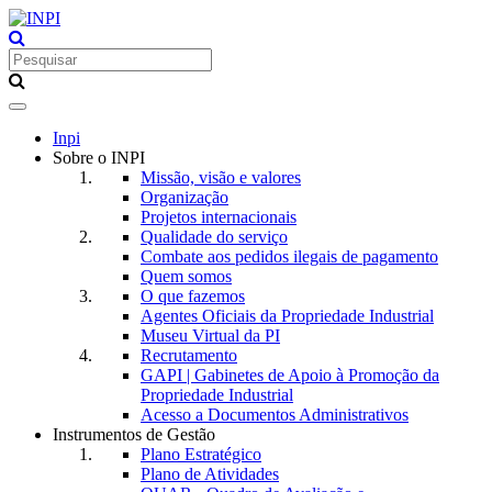
Toggle
navigation
Inpi
Sobre o INPI
Missão, visão e valores
Organização
Projetos internacionais
Qualidade do serviço
Combate aos pedidos ilegais de pagamento
Quem somos
O que fazemos
Agentes Oficiais da Propriedade Industrial
Museu Virtual da PI
Recrutamento
GAPI | Gabinetes de Apoio à Promoção da
Propriedade Industrial
Acesso a Documentos Administrativos
Instrumentos de Gestão
Plano Estratégico
Plano de Atividades