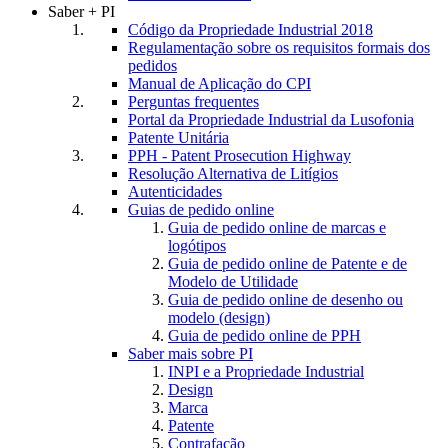
Saber + PI
Código da Propriedade Industrial 2018
Regulamentação sobre os requisitos formais dos
pedidos
Manual de Aplicação do CPI
Perguntas frequentes
Portal da Propriedade Industrial da Lusofonia
Patente Unitária
PPH - Patent Prosecution Highway
Resolução Alternativa de Litígios
Autenticidades
Guias de pedido online
Guia de pedido online de marcas e
logótipos
Guia de pedido online de Patente e de
Modelo de Utilidade
Guia de pedido online de desenho ou
modelo (design)
Guia de pedido online de PPH
Saber mais sobre PI
INPI e a Propriedade Industrial
Design
Marca
Patente
Contrafação