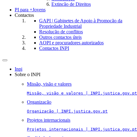
Extinção de Direitos
PI para +Jovens
Contactos
GAPI | Gabinetes de Apoio à Promoção da
Propriedade Industrial
Resolução de conflitos
Outros contactos úteis
AOPI e procuradores autorizados
Contactos INPI
Toggle
navigation
Inpi
Sobre o INPI
Missão, visão e valores
Missão, visão e valores | INPI.justica.gov.pt
Organização
Organização | INPI.justica.gov.pt
Projetos internacionais
Projetos internacionais | INPI.justica.gov.pt