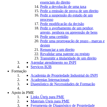
essenciais do direito
Pedir a devolução de uma taxa
Pedir a emissão de prova de um direito
Pedir a suspensão do estudo de um
processo
Pedir modificação da decisão
Pedir o averbamento de um penhor,
arresto, penhora ou apreensão de bens
Pedir uma certidão
Pedir uma prorrogação de prazo - marcas e
design
Renunciar a um direito
Revalidar uma patente ou registo
Transmitir a titularidade de um direito
Agendar atendimento no INPI
Serviços B2B
Formação
Academia de Propriedade Industrial do INPI
Academias Internacionais
Diagnóstico de Necessidades de Formação
Apoio às PME
Links Úteis para PME
Materiais Úteis para PME
Ferramenta de Diagnóstico de Propriedade