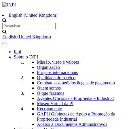
English (United Kingdom)
English (United Kingdom)
Toggle
navigation
Inpi
Sobre o INPI
Missão, visão e valores
Organização
Projetos internacionais
Qualidade do serviço
Combate aos pedidos ilegais de pagamento
Quem somos
O que fazemos
Agentes Oficiais da Propriedade Industrial
Museu Virtual da PI
Recrutamento
GAPI | Gabinetes de Apoio à Promoção da
Propriedade Industrial
Acesso a Documentos Administrativos