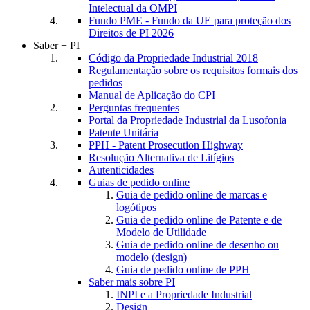
Intelectual da OMPI
Fundo PME - Fundo da UE para proteção dos
Direitos de PI 2026
Saber + PI
Código da Propriedade Industrial 2018
Regulamentação sobre os requisitos formais dos
pedidos
Manual de Aplicação do CPI
Perguntas frequentes
Portal da Propriedade Industrial da Lusofonia
Patente Unitária
PPH - Patent Prosecution Highway
Resolução Alternativa de Litígios
Autenticidades
Guias de pedido online
Guia de pedido online de marcas e
logótipos
Guia de pedido online de Patente e de
Modelo de Utilidade
Guia de pedido online de desenho ou
modelo (design)
Guia de pedido online de PPH
Saber mais sobre PI
INPI e a Propriedade Industrial
Design