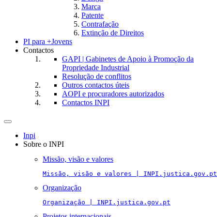
Marca
Patente
Contrafação
Extinção de Direitos
PI para +Jovens
Contactos
GAPI | Gabinetes de Apoio à Promoção da
Propriedade Industrial
Resolução de conflitos
Outros contactos úteis
AOPI e procuradores autorizados
Contactos INPI
Toggle
navigation
Inpi
Sobre o INPI
Missão, visão e valores
Missão, visão e valores | INPI.justica.gov.pt
Organização
Organização | INPI.justica.gov.pt
Projetos internacionais