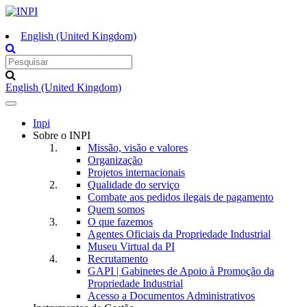
English (United Kingdom)
English (United Kingdom)
Toggle
navigation
Inpi
Sobre o INPI
Missão, visão e valores
Organização
Projetos internacionais
Qualidade do serviço
Combate aos pedidos ilegais de pagamento
Quem somos
O que fazemos
Agentes Oficiais da Propriedade Industrial
Museu Virtual da PI
Recrutamento
GAPI | Gabinetes de Apoio à Promoção da
Propriedade Industrial
Acesso a Documentos Administrativos