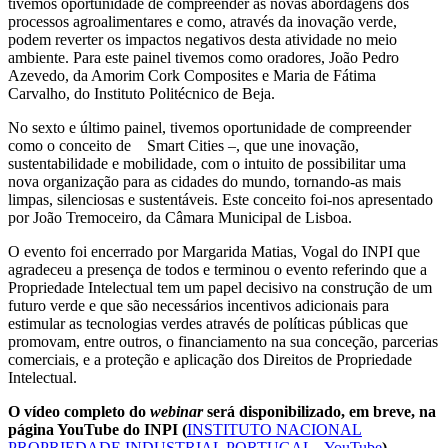
tivemos oportunidade de compreender as novas abordagens dos
processos agroalimentares e como, através da inovação verde,
podem reverter os impactos negativos desta atividade no meio
ambiente. Para este painel tivemos como oradores, João Pedro
Azevedo, da Amorim Cork Composites e Maria de Fátima
Carvalho, do Instituto Politécnico de Beja.
No sexto e último painel, tivemos oportunidade de compreender
como o conceito de Smart Cities –, que une inovação,
sustentabilidade e mobilidade, com o intuito de possibilitar uma
nova organização para as cidades do mundo, tornando-as mais
limpas, silenciosas e sustentáveis. Este conceito foi-nos apresentado
por João Tremoceiro, da Câmara Municipal de Lisboa.
O evento foi encerrado por Margarida Matias, Vogal do INPI que
agradeceu a presença de todos e terminou o evento referindo que a
Propriedade Intelectual tem um papel decisivo na construção de um
futuro verde e que são necessários incentivos adicionais para
estimular as tecnologias verdes através de políticas públicas que
promovam, entre outros, o financiamento na sua conceção, parcerias
comerciais, e a proteção e aplicação dos Direitos de Propriedade
Intelectual.
O vídeo completo do
webinar
será disponibilizado, em breve, na
página YouTube do INPI (
INSTITUTO NACIONAL
PROPRIEDADE INDUSTRIAL PORTUGAL - YouTube
).