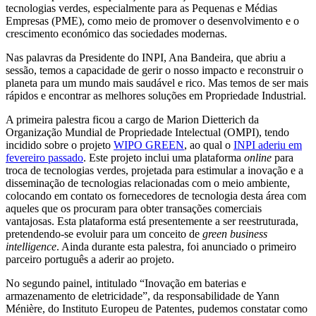
tecnologias verdes, especialmente para as Pequenas e Médias
Empresas (PME), como meio de promover o desenvolvimento e o
crescimento económico das sociedades modernas.
Nas palavras da Presidente do INPI, Ana Bandeira, que abriu a
sessão, temos a capacidade de gerir o nosso impacto e reconstruir o
planeta para um mundo mais saudável e rico. Mas temos de ser mais
rápidos e encontrar as melhores soluções em Propriedade Industrial.
A primeira palestra ficou a cargo de Marion Dietterich da
Organização Mundial de Propriedade Intelectual (OMPI), tendo
incidido sobre o projeto
WIPO GREEN
, ao qual o
INPI aderiu em
fevereiro passado
. Este projeto inclui uma plataforma
online
para
troca de tecnologias verdes, projetada para estimular a inovação e a
disseminação de tecnologias relacionadas com o meio ambiente,
colocando em contato os fornecedores de tecnologia desta área com
aqueles que os procuram para obter transações comerciais
vantajosas. Esta plataforma está presentemente a ser reestruturada,
pretendendo-se evoluir para um conceito de
green business
intelligence
. Ainda durante esta palestra, foi anunciado o primeiro
parceiro português a aderir ao projeto.
No segundo painel, intitulado “Inovação em baterias e
armazenamento de eletricidade”, da responsabilidade de Yann
Ménière, do Instituto Europeu de Patentes, pudemos constatar como