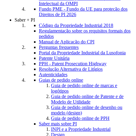
Intelectual da OMPI
Fundo PME - Fundo da UE para proteção dos
Direitos de PI 2026
Saber + PI
Código da Propriedade Industrial 2018
Regulamentação sobre os requisitos formais dos
pedidos
Manual de Aplicação do CPI
Perguntas frequentes
Portal da Propriedade Industrial da Lusofonia
Patente Unitária
PPH - Patent Prosecution Highway
Resolução Alternativa de Litígios
Autenticidades
Guias de pedido online
Guia de pedido online de marcas e
logótipos
Guia de pedido online de Patente e de
Modelo de Utilidade
Guia de pedido online de desenho ou
modelo (design)
Guia de pedido online de PPH
Saber mais sobre PI
INPI e a Propriedade Industrial
Design