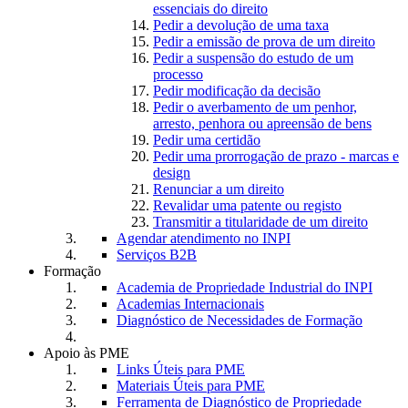
essenciais do direito
Pedir a devolução de uma taxa
Pedir a emissão de prova de um direito
Pedir a suspensão do estudo de um
processo
Pedir modificação da decisão
Pedir o averbamento de um penhor,
arresto, penhora ou apreensão de bens
Pedir uma certidão
Pedir uma prorrogação de prazo - marcas e
design
Renunciar a um direito
Revalidar uma patente ou registo
Transmitir a titularidade de um direito
Agendar atendimento no INPI
Serviços B2B
Formação
Academia de Propriedade Industrial do INPI
Academias Internacionais
Diagnóstico de Necessidades de Formação
Apoio às PME
Links Úteis para PME
Materiais Úteis para PME
Ferramenta de Diagnóstico de Propriedade