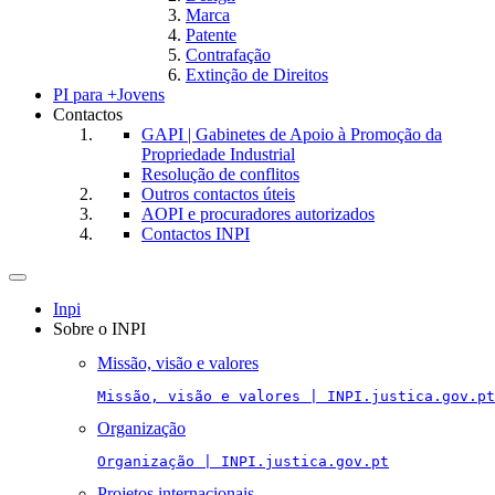
Marca
Patente
Contrafação
Extinção de Direitos
PI para +Jovens
Contactos
GAPI | Gabinetes de Apoio à Promoção da
Propriedade Industrial
Resolução de conflitos
Outros contactos úteis
AOPI e procuradores autorizados
Contactos INPI
Toggle
navigation
Inpi
Sobre o INPI
Missão, visão e valores
Missão, visão e valores | INPI.justica.gov.pt
Organização
Organização | INPI.justica.gov.pt
Projetos internacionais