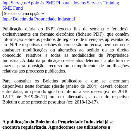
Inpi
Serviços
Apoio às PME
PI para +Jovens
Services
Training
SME Fund
Inpi
⁄
Boletim da Propriedade Industrial
Publicação diária do INPI (exceto fins de semana e feriados),
exclusivamente em formato eletrónico (ficheiro PDF), que contém
informação sobre os pedidos de registo e de invenções apresentados
no INPI e respetivas decisões de concessão ou recusa, bem como de
quaisquer modificações ou alterações ao pedido ou ao direito
concedido, relativos a todas as modalidades de Propriedade
Industrial. A data da publicação destes atos determina a abertura de
prazos para oposição, recurso ou cumprimento de notificações
relativas aos processos publicados.
Para consultar os Boletins publicados e que se encontram
disponíveis neste formato (desde janeiro de 2004), deverá colocar,
entre datas, um período igual ou inferior a seis meses (ex: de 2018-
12-17 até 2019-06-17) ou, em alternativa, a data do respetivo
Boletim que se pretende pesquisar (ex: 2018-12-17).
A publicação do Boletim da Propriedade Industrial já se
encontra regularizada. Agradecemos aos utilizadores a