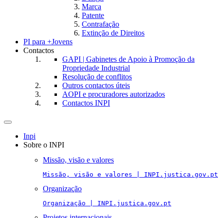
Marca
Patente
Contrafação
Extinção de Direitos
PI para +Jovens
Contactos
GAPI | Gabinetes de Apoio à Promoção da
Propriedade Industrial
Resolução de conflitos
Outros contactos úteis
AOPI e procuradores autorizados
Contactos INPI
Toggle
navigation
Inpi
Sobre o INPI
Missão, visão e valores
Missão, visão e valores | INPI.justica.gov.pt
Organização
Organização | INPI.justica.gov.pt
Projetos internacionais