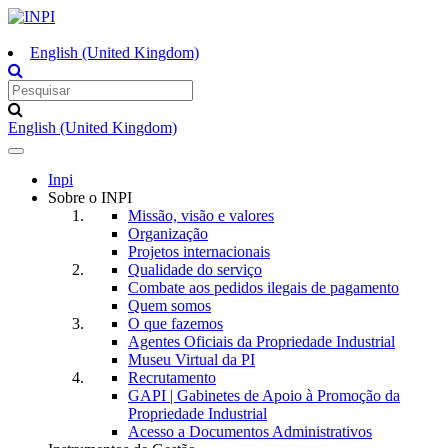
English (United Kingdom)
English (United Kingdom)
Toggle
navigation
Inpi
Sobre o INPI
Missão, visão e valores
Organização
Projetos internacionais
Qualidade do serviço
Combate aos pedidos ilegais de pagamento
Quem somos
O que fazemos
Agentes Oficiais da Propriedade Industrial
Museu Virtual da PI
Recrutamento
GAPI | Gabinetes de Apoio à Promoção da
Propriedade Industrial
Acesso a Documentos Administrativos