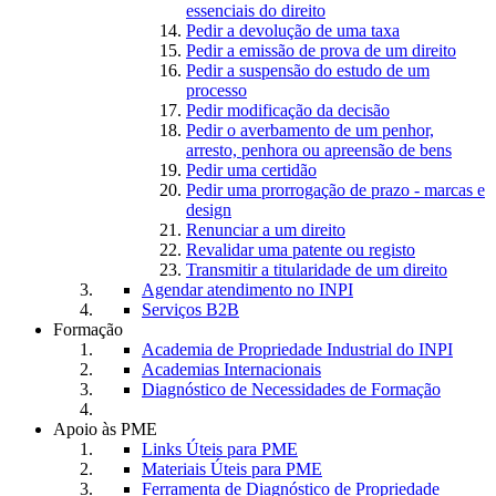
essenciais do direito
Pedir a devolução de uma taxa
Pedir a emissão de prova de um direito
Pedir a suspensão do estudo de um
processo
Pedir modificação da decisão
Pedir o averbamento de um penhor,
arresto, penhora ou apreensão de bens
Pedir uma certidão
Pedir uma prorrogação de prazo - marcas e
design
Renunciar a um direito
Revalidar uma patente ou registo
Transmitir a titularidade de um direito
Agendar atendimento no INPI
Serviços B2B
Formação
Academia de Propriedade Industrial do INPI
Academias Internacionais
Diagnóstico de Necessidades de Formação
Apoio às PME
Links Úteis para PME
Materiais Úteis para PME
Ferramenta de Diagnóstico de Propriedade