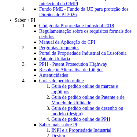
Intelectual da OMPI
Fundo PME - Fundo da UE para proteção dos
Direitos de PI 2026
Saber + PI
Código da Propriedade Industrial 2018
Regulamentação sobre os requisitos formais dos
pedidos
Manual de Aplicação do CPI
Perguntas frequentes
Portal da Propriedade Industrial da Lusofonia
Patente Unitária
PPH - Patent Prosecution Highway
Resolução Alternativa de Litígios
Autenticidades
Guias de pedido online
Guia de pedido online de marcas e
logótipos
Guia de pedido online de Patente e de
Modelo de Utilidade
Guia de pedido online de desenho ou
modelo (design)
Guia de pedido online de PPH
Saber mais sobre PI
INPI e a Propriedade Industrial
Design