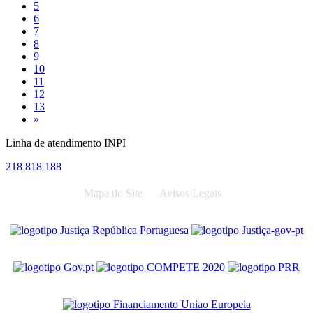
5
6
7
8
9
10
11
12
13
Next
»
Linha de atendimento INPI
218 818 188
Mapa do Site
Avisos Legais