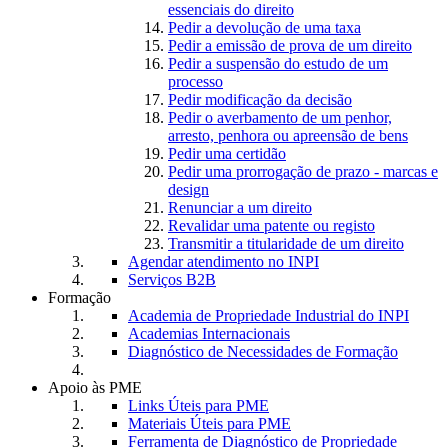
essenciais do direito
Pedir a devolução de uma taxa
Pedir a emissão de prova de um direito
Pedir a suspensão do estudo de um
processo
Pedir modificação da decisão
Pedir o averbamento de um penhor,
arresto, penhora ou apreensão de bens
Pedir uma certidão
Pedir uma prorrogação de prazo - marcas e
design
Renunciar a um direito
Revalidar uma patente ou registo
Transmitir a titularidade de um direito
Agendar atendimento no INPI
Serviços B2B
Formação
Academia de Propriedade Industrial do INPI
Academias Internacionais
Diagnóstico de Necessidades de Formação
Apoio às PME
Links Úteis para PME
Materiais Úteis para PME
Ferramenta de Diagnóstico de Propriedade