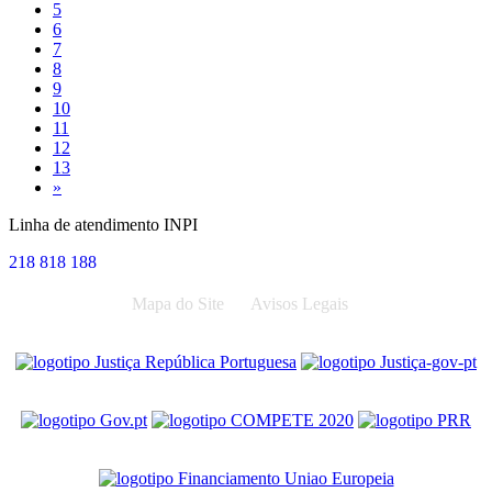
5
6
7
8
9
10
11
12
13
Next
»
Linha de atendimento INPI
218 818 188
Mapa do Site
Avisos Legais