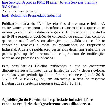
Inpi
Serviços
Apoio às PME
PI para +Jovens
Services
Training
SME Fund
Inpi
⁄
Boletim da Propriedade Industrial
Publicação diária do INPI (exceto fins de semana e feriados),
exclusivamente em formato eletrónico (ficheiro PDF), que contém
informação sobre os pedidos de registo e de invenções apresentados
no INPI e respetivas decisões de concessão ou recusa, bem como de
quaisquer modificações ou alterações ao pedido ou ao direito
concedido, relativos a todas as modalidades de Propriedade
Industrial. A data da publicação destes atos determina a abertura de
prazos para oposição, recurso ou cumprimento de notificações
relativas aos processos publicados.
Para consultar os Boletins publicados e que se encontram
disponíveis neste formato (desde janeiro de 2004), deverá colocar,
entre datas, um período igual ou inferior a seis meses (ex: de 2018-
12-17 até 2019-06-17) ou, em alternativa, a data do respetivo
Boletim que se pretende pesquisar (ex: 2018-12-17).
A publicação do Boletim da Propriedade Industrial já se
encontra regularizada. Agradecemos aos utilizadores a