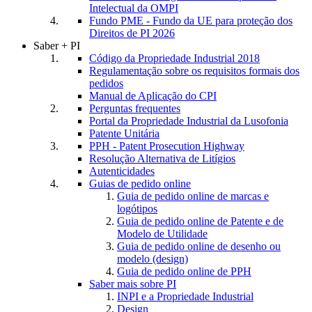
Intelectual da OMPI
Fundo PME - Fundo da UE para proteção dos
Direitos de PI 2026
Saber + PI
Código da Propriedade Industrial 2018
Regulamentação sobre os requisitos formais dos
pedidos
Manual de Aplicação do CPI
Perguntas frequentes
Portal da Propriedade Industrial da Lusofonia
Patente Unitária
PPH - Patent Prosecution Highway
Resolução Alternativa de Litígios
Autenticidades
Guias de pedido online
Guia de pedido online de marcas e
logótipos
Guia de pedido online de Patente e de
Modelo de Utilidade
Guia de pedido online de desenho ou
modelo (design)
Guia de pedido online de PPH
Saber mais sobre PI
INPI e a Propriedade Industrial
Design