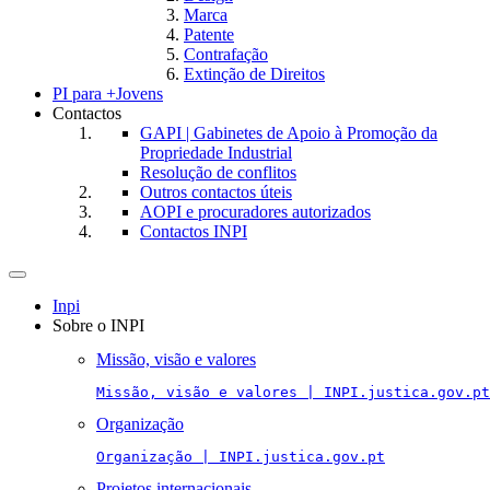
Marca
Patente
Contrafação
Extinção de Direitos
PI para +Jovens
Contactos
GAPI | Gabinetes de Apoio à Promoção da
Propriedade Industrial
Resolução de conflitos
Outros contactos úteis
AOPI e procuradores autorizados
Contactos INPI
Toggle
navigation
Inpi
Sobre o INPI
Missão, visão e valores
Missão, visão e valores | INPI.justica.gov.pt
Organização
Organização | INPI.justica.gov.pt
Projetos internacionais