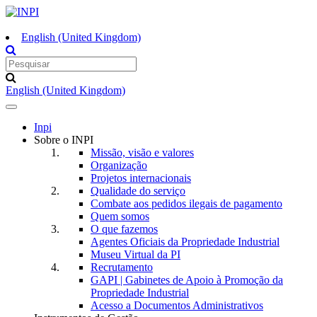
English (United Kingdom)
English (United Kingdom)
Toggle
navigation
Inpi
Sobre o INPI
Missão, visão e valores
Organização
Projetos internacionais
Qualidade do serviço
Combate aos pedidos ilegais de pagamento
Quem somos
O que fazemos
Agentes Oficiais da Propriedade Industrial
Museu Virtual da PI
Recrutamento
GAPI | Gabinetes de Apoio à Promoção da
Propriedade Industrial
Acesso a Documentos Administrativos