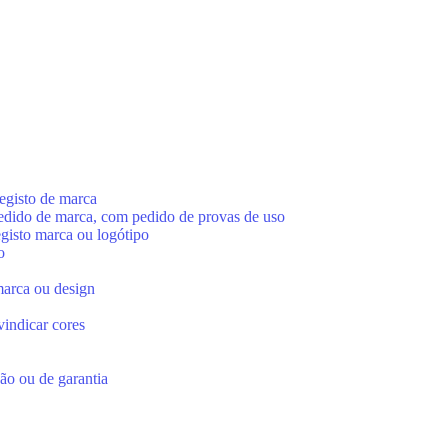
egisto de marca
pedido de marca, com pedido de provas de uso
egisto marca ou logótipo
o
marca ou design
vindicar cores
ção ou de garantia