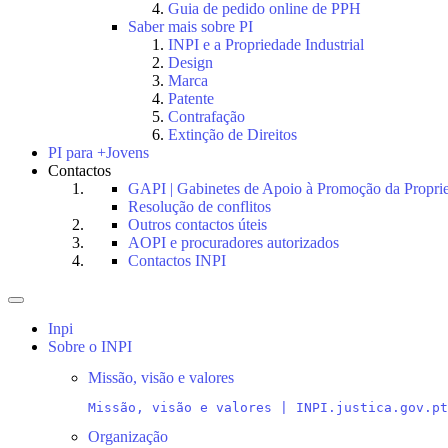
Guia de pedido online de PPH
Saber mais sobre PI
INPI e a Propriedade Industrial
Design
Marca
Patente
Contrafação
Extinção de Direitos
PI para +Jovens
Contactos
GAPI | Gabinetes de Apoio à Promoção da Proprie
Resolução de conflitos
Outros contactos úteis
AOPI e procuradores autorizados
Contactos INPI
Toggle
navigation
Inpi
Sobre o INPI
Missão, visão e valores
Missão, visão e valores | INPI.justica.gov.pt
Organização