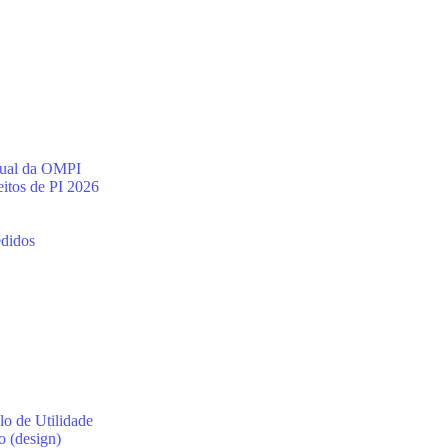
ctual da OMPI
itos de PI 2026
edidos
lo de Utilidade
o (design)